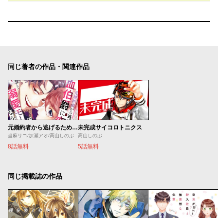
同じ著者の作品・関連作品
元婚約者から逃げるため吸血伯爵に恋人のフリをお願いしたら、なぜか溺愛モードになりました
未完成サイコロトニクス
当麻リコ/加瀬アオ/高山しのぶ
高山しのぶ
8話無料
5話無料
同じ掲載誌の作品