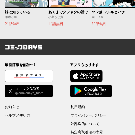
妹は知っている
あくまでクジャクの話です。
ツレ猫 マルルとハチ
雁木万里
小出もと貴
園田ゆり
21話無料
14話無料
81話無料
コミックDAYS
最新情報を配信中!
アプリもあります
編集部ブログ
コミックDAYS
@comicdays_team
お知らせ
利用規約
ヘルプ／使い方
プライバシーポリシー
外部送信について
特定商取引法の表示