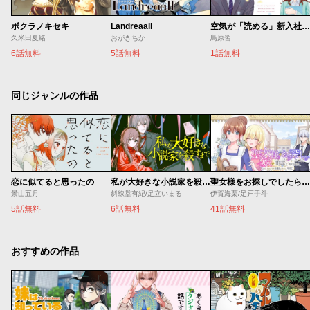
ボクラノキセキ
Landreaall
空気が「読める」新入社員と無愛想な先輩
久米田夏緒
おがきちか
鳥原習
6話無料
5話無料
1話無料
同じジャンルの作品
恋に似てると思ったの
私が大好きな小説家を殺すまで
聖女様をお探しでしたら妹で間違いありません。さあどうぞお連れください、今すぐ。
景山五月
斜線堂有紀/足立いまる
伊賀海栗/足戸手斗
5話無料
6話無料
41話無料
おすすめの作品