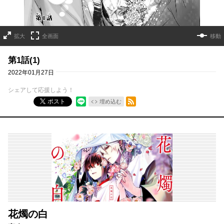
拡大
全画面
移動
第1話(1)
2022年01月27日
シェアして応援しよう！
RSSフィード
ポスト
埋め込む
花燭の白