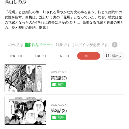
高山しのぶ
「花燭」とは婚礼の際、灯される華やかな灯火の事を言う。転じて婚約中の
女性を指す。白梅は、沈という鬼の「花燭」となっていた。なぜ、彼女は鬼
の花嫁となったのか⁉それは過去にさかのぼり…。高潔なる花嫁と異形の鬼と
の、愛と契約の物語、開幕！
この作品は
作品チケット
対象です（ログインが必要です）
160 - 111
110 - 61
60 - 11
10 - 1
1話から
2022/01/27
第3話(3)
無料
2022/01/27
第3話(2)
無料