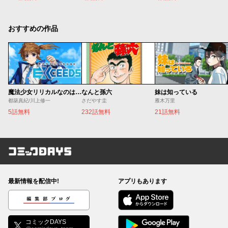
おすすめの作品
魔法少女リリカルなのは EXCEEDS
なんと孫六
妹は知っている
都築真紀/川上修一
さだやす圭
雁木万里
5話無料
232話無料
21話無料
コミックDAYS
最新情報を配信中!
アプリもあります
編集部ブログ
コミックDAYS