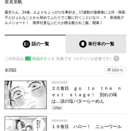
星名里帆
霧宮りん、24歳。人よりちょっぴり仕事好き。17連勤の激務後に上司・我孫
子とひょんなことから初めてふたりでご飯に行くことになり…？ 新感覚グ
ルメショート！ 限界社畜なふたりが贈る癒されご飯、開幕！
話の一覧
単行本
の一覧
この作品は
作品チケット
対象です（ログインが必要です）
全20話
1話から
2024/10/25
２０食目 ｇｏ ｔｏ ｔｈｅ ｎ
ｅｘｔ ｓｔａｇｅ！ 別れの味
は…涙の塩バターらーめん
125
pt
2024/09/25
１９食目 ハロー！ ニューワール