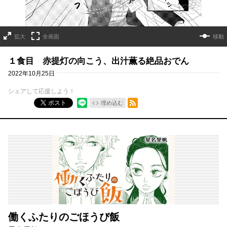
拡大
全画面
移動
１食目 赤提灯の向こう、出汁薫る絶品おでん
2022年10月25日
シェアして応援しよう！
RSSフィード
ポスト
埋め込む
働くふたりのごほうび飯