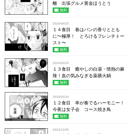
離 出張グルメ黄金ほうとう
無料
2024/04/25
１４食目 春はパンの香りととも
に〜極厚！ とろけるフレンチトー
スト〜
無料
2024/03/25
１３食目 癒やしの白湯・情熱の麻
辣！血の気みなぎる薬膳火鍋
無料
2024/02/24
１２食目 串が奏でるハーモニー！
今夜は女子会 コース焼き鳥
無料
2023/12/25