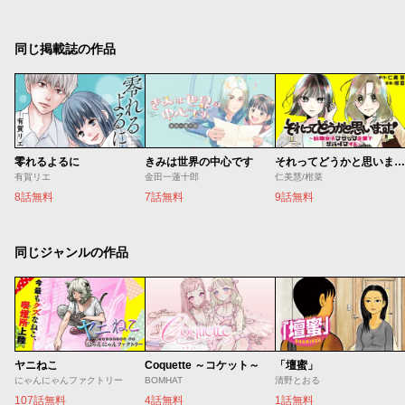
同じ掲載誌の作品
零れるよるに
きみは世界の中心です
それってどうかと思います！～転職女子、ブラック企業でサバイブする。～
有賀リエ
金田一蓮十郎
仁美慧/柑菜
8話無料
7話無料
9話無料
同じジャンルの作品
ヤニねこ
Coquette ～コケット～
「壇蜜」
にゃんにゃんファクトリー
BOMHAT
清野とおる
107話無料
4話無料
1話無料