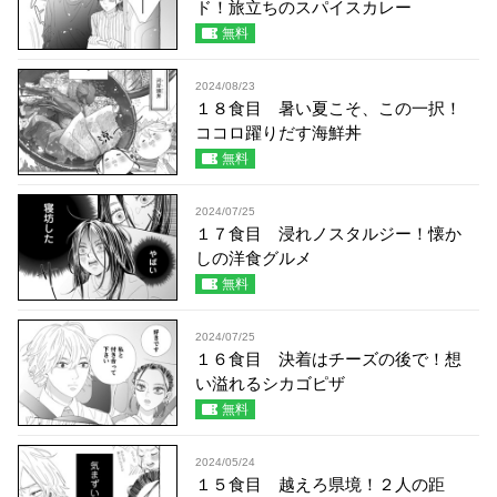
ド！旅立ちのスパイスカレー
無料
2024/08/23
１８食目 暑い夏こそ、この一択！
ココロ躍りだす海鮮丼
無料
2024/07/25
１７食目 浸れノスタルジー！懐か
しの洋食グルメ
無料
2024/07/25
１６食目 決着はチーズの後で！想
い溢れるシカゴピザ
無料
2024/05/24
１５食目 越えろ県境！２人の距