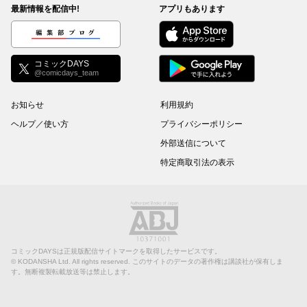
最新情報を配信中!
アプリもあります
編集部ブログ
コミックDAYS
@comicdays_team
お知らせ
利用規約
ヘルプ／使い方
プライバシーポリシー
外部送信について
特定商取引法の表示
コミックDAYSは正規版配信サイトマークを取得したサービスです。
©
KODANSHA Ltd.
All rights reserved. このサイトのデータの著作権は講談社が保有しま
す。無断複製転載放送等は禁止します。