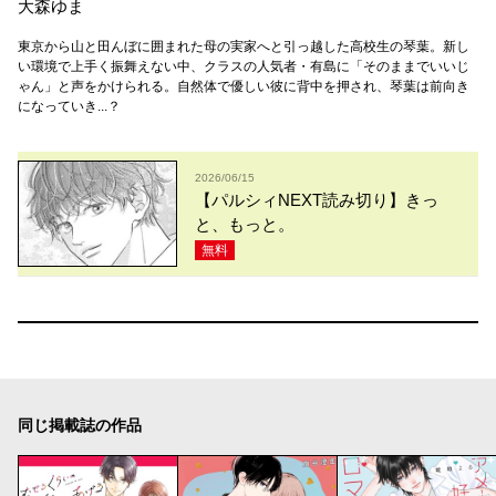
大森ゆま
東京から山と田んぼに囲まれた母の実家へと引っ越した高校生の琴葉。新し
い環境で上手く振舞えない中、クラスの人気者・有島に「そのままでいいじ
ゃん」と声をかけられる。自然体で優しい彼に背中を押され、琴葉は前向き
になっていき...？
2026/06/15
【パルシィNEXT読み切り】きっ
と、もっと。
無料
同じ掲載誌の作品