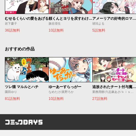
むせるくらいの愛をあげる
頼くんとヨリを戻すわけには！
アメーリアの好奇的ロマンス
岩下慶子
旗谷澄生
琥珀よる
36話無料
10話無料
5話無料
おすすめの作品
ツレ猫 マルルとハチ
ゆーあーすらっがー
追放されたチート付与魔術師は気ままなセカンドライフを謳歌する。 ～俺は武器だけじゃなく、あらゆるものに『強化ポイント』を付与できるし、俺の意思でいつでも効果を解除できるけど、残った人たち大丈夫？～
園田ゆり
なめたけ/真野ろか
業務用餅/六志麻あさ/ｋｉｓｕｉ
81話無料
10話無料
27話無料
コミックDAYS