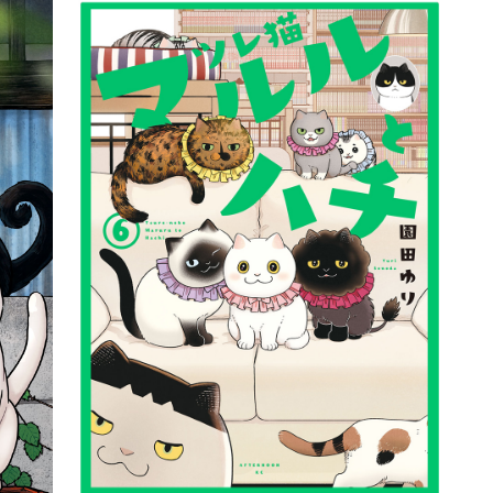
詳細ページへのリンク