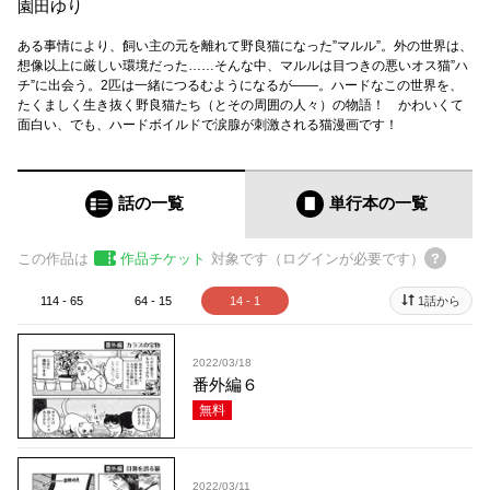
園田ゆり
ある事情により、飼い主の元を離れて野良猫になった”マルル”。外の世界は、
想像以上に厳しい環境だった……そんな中、マルルは目つきの悪いオス猫”ハ
チ”に出会う。2匹は一緒につるむようになるが――。ハードなこの世界を、
たくましく生き抜く野良猫たち（とその周囲の人々）の物語！ かわいくて
面白い、でも、ハードボイルドで涙腺が刺激される猫漫画です！
話の一覧
単行本
の一覧
この作品は
作品チケット
対象です（ログインが必要です）
114 - 65
64 - 15
14 - 1
1話から
2022/03/18
番外編６
無料
2022/03/11