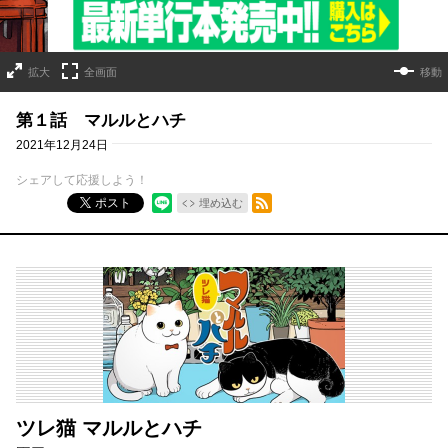
拡大
全画面
移動
第１話 マルルとハチ
2021年12月24日
シェアして応援しよう！
RSSフィード
ポスト
埋め込む
ツレ猫 マルルとハチ