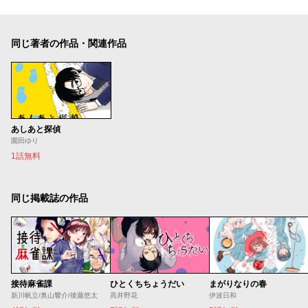
同じ著者の作品・関連作品
あしあと探偵
園田ゆり
1話無料
同じ掲載誌の作品
接待麻雀課
ひとくちちょうだい
まがりなりの春
新川帆立/奥山響介/後藤悠太
髙井野花
伊波日和