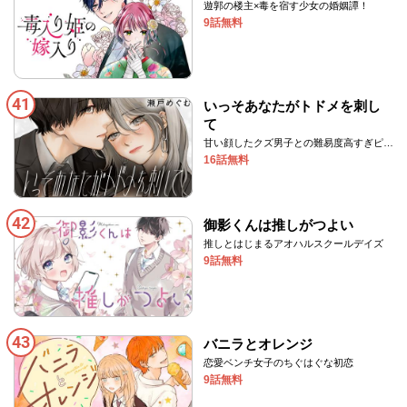
遊郭の楼主×毒を宿す少女の婚姻譚！
9話無料
41
いっそあなたがトドメを刺し
て
甘い顔したクズ男子との難易度高すぎピュ
アラブ♡
16話無料
42
御影くんは推しがつよい
推しとはじまるアオハルスクールデイズ
9話無料
43
バニラとオレンジ
恋愛ベンチ女子のちぐはぐな初恋
9話無料