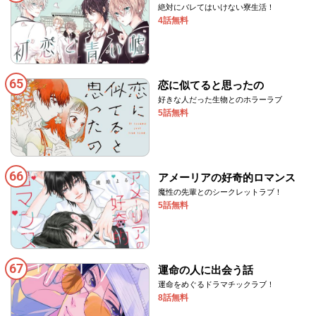
絶対にバレてはいけない寮生活！
4話無料
65
恋に似てると思ったの
好きな人だった生物とのホラーラブ
5話無料
66
アメーリアの好奇的ロマンス
魔性の先輩とのシークレットラブ！
5話無料
67
運命の人に出会う話
運命をめぐるドラマチックラブ！
8話無料