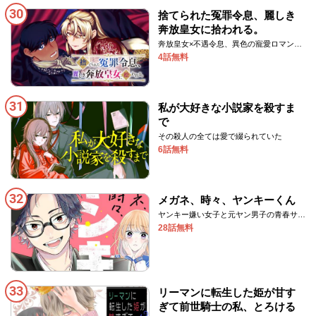
30
捨てられた冤罪令息、麗しき
奔放皇女に拾われる。
奔放皇女×不遇令息、異色の寵愛ロマン
ス！
4話無料
31
私が大好きな小説家を殺すま
で
その殺人の全ては愛で綴られていた
6話無料
32
メガネ、時々、ヤンキーくん
ヤンキー嫌い女子と元ヤン男子の青春サバ
イバル・ラブ！
28話無料
33
リーマンに転生した姫が甘す
ぎて前世騎士の私、とろける