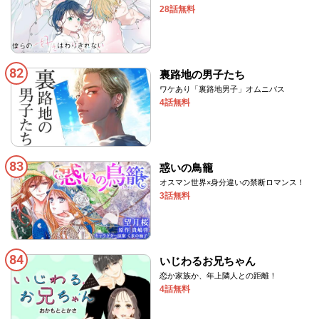
28話無料
82
裏路地の男子たち
ワケあり「裏路地男子」オムニバス
4話無料
83
惑いの鳥籠
オスマン世界×身分違いの禁断ロマンス！
3話無料
84
いじわるお兄ちゃん
恋か家族か、年上隣人との距離！
4話無料