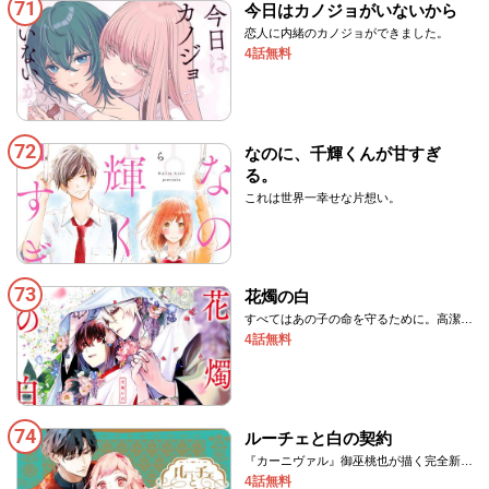
71
今日はカノジョがいないから
恋人に内緒のカノジョができました。
4話無料
72
なのに、千輝くんが甘すぎ
る。
これは世界一幸せな片想い。
73
花燭の白
すべてはあの子の命を守るために。高潔な
る花嫁と鬼との愛と契約の物語！
4話無料
74
ルーチェと白の契約
『カーニヴァル』御巫桃也が描く完全新作
ファンタジー!!
4話無料