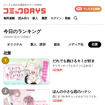
たくさん読める講談社のマンガWEB
検
無料連載
読み切り・新人
履歴
ログイン・登録
索
今日のランキング
2026/8/9
直近7日間集計
オリジナル
新人・読切
総合
メディア化
恋愛
恋愛
1
だれでも抱けるキミが好き
ヤリマンだってヒロインになれる！
6話無料
2
ほんの小さな恋のハナシ
恋にまつわるキュンとかヒリヒリとか
4話無料