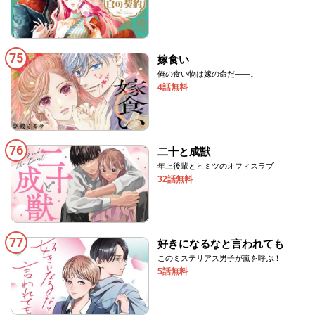
75
嫁食い
俺の食い物は嫁の命だ――。
4話無料
76
二十と成獣
年上後輩とヒミツのオフィスラブ
32話無料
77
好きになるなと言われても
このミステリアス男子が嵐を呼ぶ！
5話無料