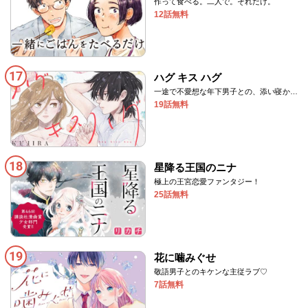
作って食べる。二人で。それだけ。
12話無料
17
ハグ キス ハグ
一途で不愛想な年下男子との、添い寝から
始まるヒーリング・ラブ
19話無料
18
星降る王国のニナ
極上の王宮恋愛ファンタジー！
25話無料
19
花に噛みぐせ
敬語男子とのキケンな主従ラブ♡
7話無料