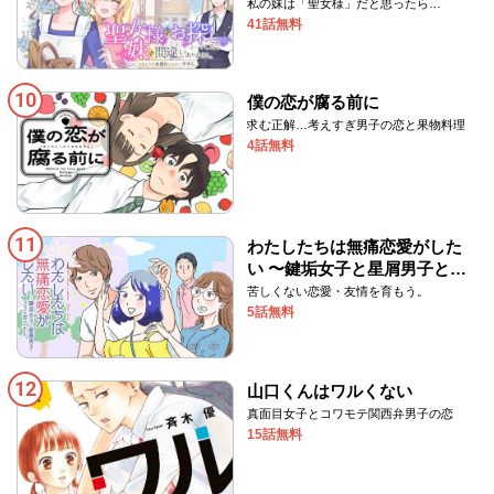
ぞお連れください、今すぐ。
私の妹は「聖女様」だと思ったら…
41話無料
10
僕の恋が腐る前に
求む正解…考えすぎ男子の恋と果物料理
4話無料
11
わたしたちは無痛恋愛がした
い 〜鍵垢女子と星屑男子とフ
ェミおじさん〜
苦しくない恋愛・友情を育もう。
5話無料
12
山口くんはワルくない
真面目女子とコワモテ関西弁男子の恋
15話無料