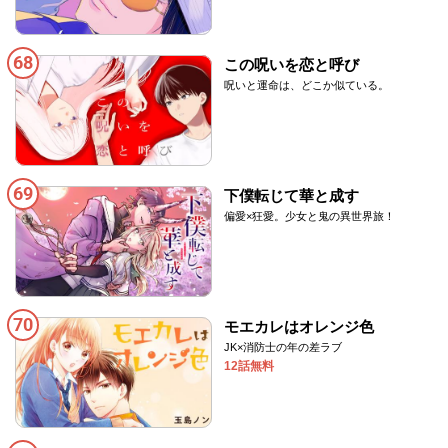
68
この呪いを恋と呼び
呪いと運命は、どこか似ている。
69
下僕転じて華と成す
偏愛×狂愛。少女と鬼の異世界旅！
70
モエカレはオレンジ色
JK×消防士の年の差ラブ
12話無料