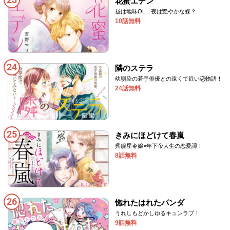
花蜜エデン
昼は地味OL…夜は艶やかな蝶？
10話無料
24
隣のステラ
幼馴染の若手俳優との遠くて近い恋物語！
24話無料
25
きみにほどけて春嵐
呉服屋令嬢×年下帝大生の恋愛譚！
8話無料
26
惚れたはれたパンダ
うれしもどかしゆるキュンラブ！
9話無料