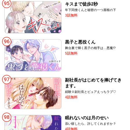
95
キスまで徒歩2秒
年下同僚くんと秘密の一つ屋根の下
3話無料
96
黒子と悪役くん
舞台裏で輝く黒子の相手は…悪魔!?
5話無料
97
副社長がはじめてを捧げてき
ます。
経験０副社長とピュアえっちラブ♡
4話無料
98
眠れないのは月のせい
添い寝したら、許してくれますか？
4話無料