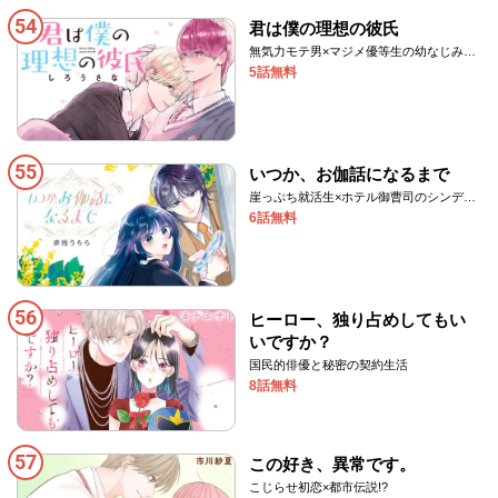
54
君は僕の理想の彼氏
無気力モテ男×マジメ優等生の幼なじみ
BL！
5話無料
55
いつか、お伽話になるまで
崖っぷち就活生×ホテル御曹司のシンデレ
ララブ！
6話無料
56
ヒーロー、独り占めしてもい
いですか？
国民的俳優と秘密の契約生活
8話無料
57
この好き、異常です。
こじらせ初恋×都市伝説!?