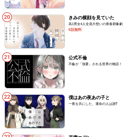
20
きみの横顔を見ていた
高1男女4人全員片想いの青春群像劇
6話無料
21
公式不倫
不倫が「強要」される世界の物語！
22
僕はあの夜あの子と
一夜を共にした、運命の人は誰⁉
23