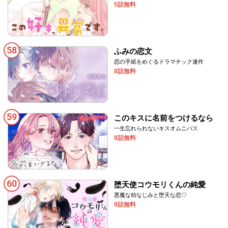
5話無料
58
ふみの恋文
恋の手紙をめぐるドラマチック連作
8話無料
59
このキスに名前をつけるなら
一生忘れられないキスオムニバス
8話無料
60
堕天使コウモリくんの純愛
悪魔な幼なじみと堕天な恋♡
9話無料