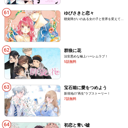
61
ゆびさきと恋々
聴覚障がいのある女の子と世界を変えてく
れた先輩のピュアラブストーリー
62
群狼に花
治安悪めな極上ハーレムラブ！
5話無料
63
宝石箱に愛をつめよう
新境地の‟再生”ラブストーリー！
7話無料
64
初恋と青い嘘