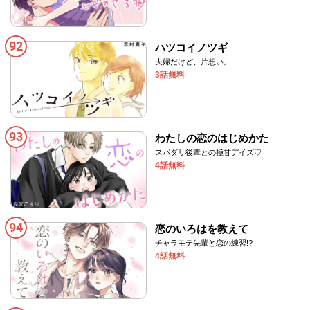
92
ハツコイノツギ
夫婦だけど、片想い。
3話無料
93
わたしの恋のはじめかた
スパダリ後輩との極甘デイズ♡
4話無料
94
恋のいろはを教えて
チャラモテ先輩と恋の練習!?
4話無料