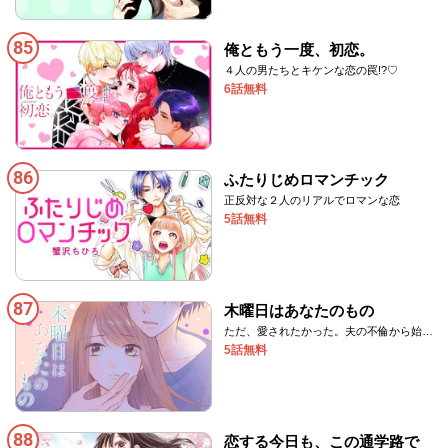
85
俺ともう一度、初恋。
４人の男たちとキケンな恋の罠!?♡
6話無料
86
ふたりじめロマンチック
正反対な２人のリアルでロマンな恋
5話無料
87
木曜日はあなたのもの
ただ、愛されたかった。夫の不倫から始ま
る、衝撃の愛憎劇。
5話無料
88
恋する今日も、この通学路で