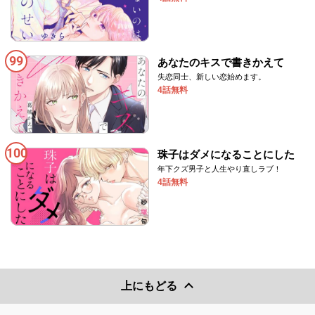
99
あなたのキスで書きかえて
失恋同士、新しい恋始めます。
4話無料
100
珠子はダメになることにした
年下クズ男子と人生やり直しラブ！
4話無料
上にもどる