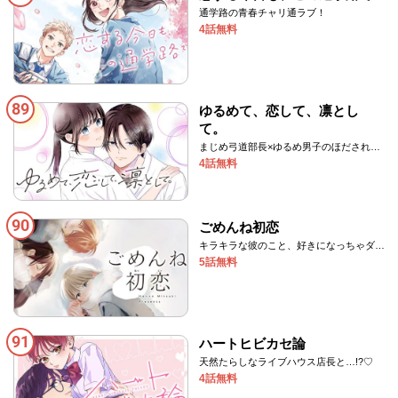
通学路の青春チャリ通ラブ！
4話無料
89
ゆるめて、恋して、凛とし
て。
まじめ弓道部長×ゆるめ男子のほだされラ
ブ♡
4話無料
90
ごめんね初恋
キラキラな彼のこと、好きになっちゃダメ
ですか――？
5話無料
91
ハートヒビカセ論
天然たらしなライブハウス店長と…!?♡
4話無料