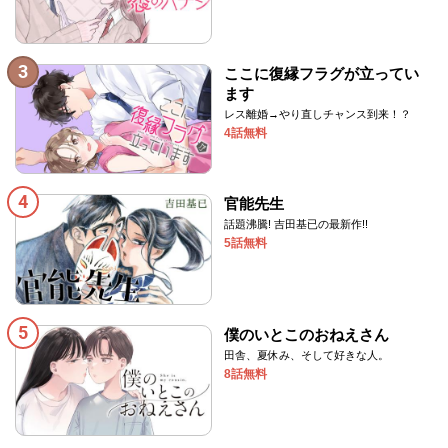
3
ここに復縁フラグが立ってい
ます
レス離婚→やり直しチャンス到来！？
4話無料
4
官能先生
話題沸騰! 吉田基已の最新作!!
5話無料
5
僕のいとこのおねえさん
田舎、夏休み、そして好きな人。
8話無料