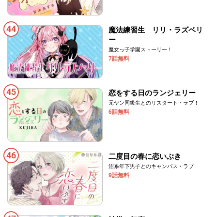
44
魔法練習生 リリ・ラズベリ
ー
魔女っ子学園ストーリー！
7話無料
45
恋をする日のランジェリー
元ヤン同級生とのリスタート・ラブ！
6話無料
46
二度目の春に恋いぶき
沼系年下男子とのキャンパス・ラブ
9話無料