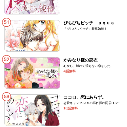
51
ぴちぴちピッチ ａｑｕａ
「ぴちぴちピッチ」新章始動！
52
かみなり様の恋衣
心から、離れて消えない恋をした。
4話無料
53
ココロ、恋にあらず。
恋愛キャンセルOLの揺れ揺れ同居LOVE
10話無料