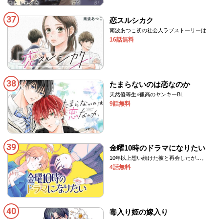
37
恋スルシカク
南波あつこ初の社会人ラブストーリーは、
いびつな恋の四角関係！
16話無料
38
たまらないのは恋なのか
天然優等生×孤高のヤンキーBL
9話無料
39
金曜10時のドラマになりたい
10年以上想い続けた彼と再会したが…。
4話無料
40
毒入り姫の嫁入り