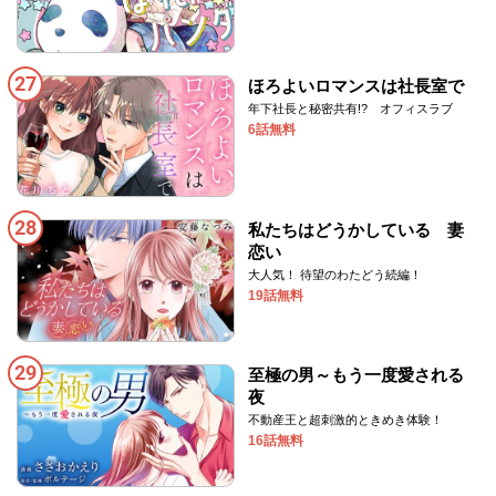
27
ほろよいロマンスは社長室で
年下社長と秘密共有!? オフィスラブ
6話無料
28
私たちはどうかしている 妻
恋い
大人気！ 待望のわたどう続編！
19話無料
29
至極の男～もう一度愛される
夜
不動産王と超刺激的ときめき体験！
16話無料