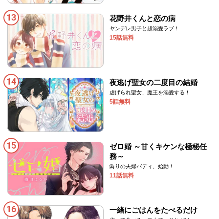
13
花野井くんと恋の病
ヤンデレ男子と超溺愛ラブ！
15話無料
14
夜逃げ聖女の二度目の結婚
虐げられ聖女、魔王を溺愛する！
5話無料
15
ゼロ婚 ～甘くキケンな極秘任
務～
偽りの夫婦バディ、始動！
11話無料
16
一緒にごはんをたべるだけ