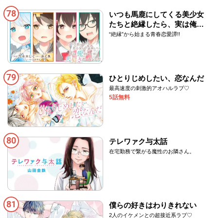
78
いつも馬鹿にしてくる美少女
たちと絶縁したら、実は俺の
ことが大好きだったようだ。
“絶縁”から始まる青春恋愛譚!!
79
ひとりじめしたい、恋なんだ
最高速度の刺激的アオハルラブ♡
5話無料
80
テレワァク与太話
在宅勤務で繋がる魔性のお隣さん。
81
僕らの好きはわりきれない
2人のイケメンとの超接近系ラブ♡