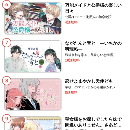
6
万能メイドと公爵様の楽しい
日々
公爵様×チート使用人の初恋物語
4話無料
7
ながたんと青と ―いちかの
料理帖―
戦後京都を彩る、美味しい恋物語。
18話無料
8
恋せよまやかし天使ども
学校一のマドンナが心を射抜かれ？
8話無料
9
聖女様をお探しでしたら妹で
間違いありません。さあどう