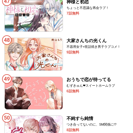
47
神様と初恋
ちょっと不思議な再会ラブ！
7話無料
48
大家さんちの光くん
不器用女子×世話焼き男子ラブコメ！
9話無料
49
おうちで恋が待ってる
むずきゅん❤︎スイートホームラブ
6話無料
50
不純すら純情
つき合ってないのに、SM関係に!?
8話無料