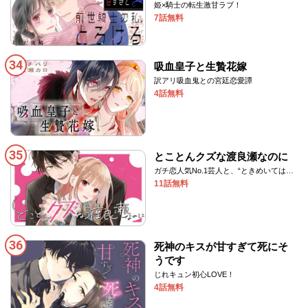
姫×騎士の転生激甘ラブ！
7話無料
34
吸血皇子と生贄花嫁
訳アリ吸血鬼との宮廷恋愛譚
4話無料
35
とことんクズな渡良瀬なのに
ガチ恋人気No.1芸人と、“ときめいてはい
けない”同居生活！
11話無料
36
死神のキスが甘すぎて死にそ
うです
じれキュン初心LOVE！
4話無料