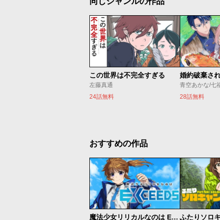
同じジャンルの作品
この世界は不完全すぎる
左藤真通
青空あかな/七
24話無料
28話無料
おすすめの作品
魔法少女リリカルなのは EXCEEDS
ふたりソロ