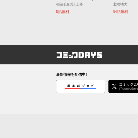
都築真紀/川上修一
出端祐大
5話無料
64話無料
コミックDAYS
最新情報を配信中!
編集部ブログ
コミックDA
@comicday