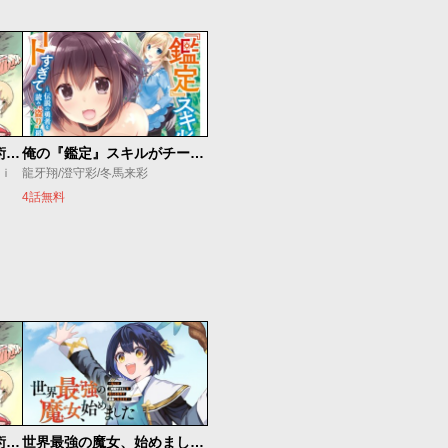
追放されたチート付与魔術師は気ままなセカンドライフを謳歌する。 ～俺は武器だけじゃなく、あらゆるものに『強化ポイント』を付与できるし、俺の意思でいつでも効果を解除できるけど、残った人たち大丈夫？～
俺の『鑑定』スキルがチートすぎて
ｕｉ
龍牙翔/澄守彩/冬馬来彩
4話無料
追放されたチート付与魔術師は気ままなセカンドライフを謳歌する。 ～俺は武器だけじゃなく、あらゆるものに『強化ポイント』を付与できるし、俺の意思でいつでも効果を解除できるけど、残った人たち大丈夫？～
世界最強の魔女、始めました ～私だけ『攻略サイト』を見れる世界で自由に生きます～