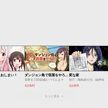
はおしまい！
ダンジョン島で宿屋をやろう！ 創造魔法を貰った俺の細腕繁盛記
変な家
長野文三郎/結城心一/てんまそ
雨穴（飛鳥新社刊）/綾野暁
4話無料
3話無料
もっと見る