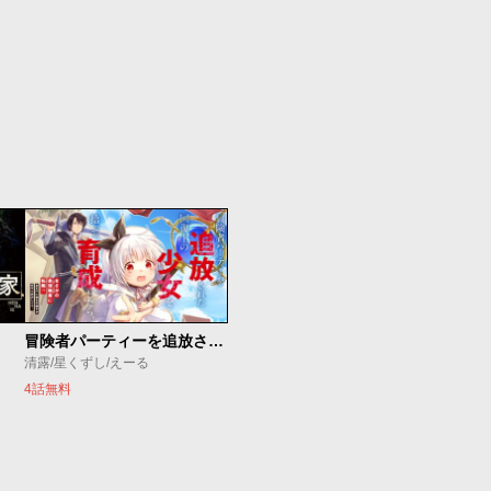
冒険者パーティーを追放された回復士の少女を拾って育成したら、まさかの最強職業に転職!? おまけに彼女の様子が何やらおかしくて…
清露/星くずし/えーる
4話無料