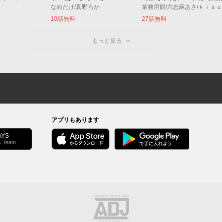
なめたけ/真野ろか
業務用餅/六志麻あさ/ｋｉｓ
10話無料
27話無料
もっと見る
アプリもあります
YS
s_team