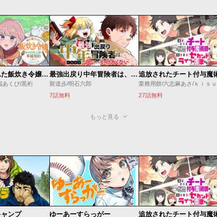
婚約破棄された飯炊き令嬢の私は冷酷公爵と専属契約しました～ですが胃袋を掴んだ結果、冷たかった公爵様がどんどん優しくなっています～
最強出戻り中年冒険者は、今さら命なんてかけたくない
福あくび/黒裄
斯道歩/明石六郎
業務用餅/六志麻あさ/ｋｉｓ
7話無料
27話無料
もっと見る
キャンプ
ゆーあーすらっがー