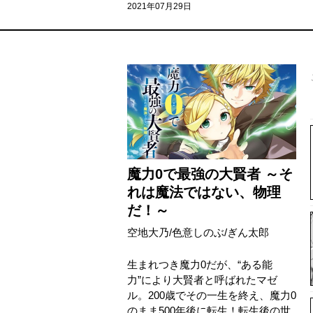
2021年07月29日
魔力0で最強の大賢者 ～そ
れは魔法ではない、物理
だ！～
空地大乃
/
色意しのぶ
/
ぎん太郎
生まれつき魔力0だが、“ある能
力”により大賢者と呼ばれたマゼ
ル。200歳でその一生を終え、魔力0
のまま500年後に転生！転生後の世