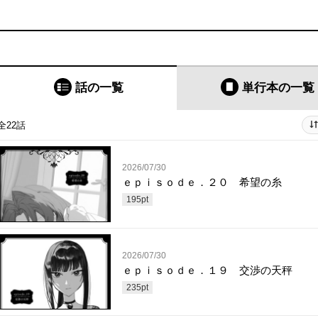
話の一覧
単行本
の一覧
全22話
2026/07/30
ｅｐｉｓｏｄｅ．２０ 希望の糸
195
pt
2026/07/30
ｅｐｉｓｏｄｅ．１９ 交渉の天秤
235
pt