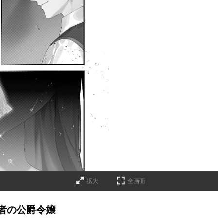
拡大
全画面
者の公爵令嬢