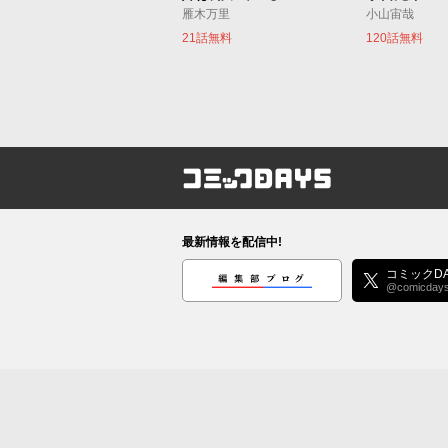
雁木万里
小山宙哉
21話無料
120話無料
コミックDAYS
最新情報を配信中!
編集部ブログ
コミックDA
@comicday