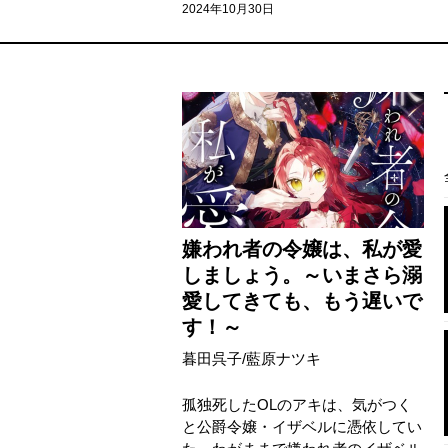
2024年10月30日
嫌われ者の令嬢は、私が愛
しましょう。～いまさら溺
愛してきても、もう遅いで
す！～
暮田呉子
/
藍原ナツキ
孤独死したOLのアキは、気がつく
と公爵令嬢・イザベルに憑依してい