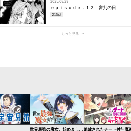
2025/08/29
ｅｐｉｓｏｄｅ．１２ 審判の日
215
pt
もっと見る
世界最強の魔女、始めました ～私だけ『攻略サイト』を見れる世界で自由に生きます～