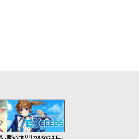
追放されたチート付与魔術師は気ままなセカンドライフを謳歌する。 ～俺は武器だけじゃなく、あらゆるものに『強化ポイント』を付与できるし、俺の意思でいつでも効果を解除できるけど、残った人たち大丈夫？～
魔法少女リリカルなのは EXCEEDS