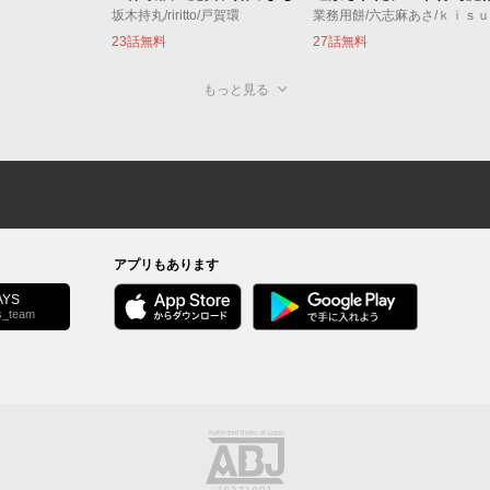
坂木持丸/riritto/戸賀環
業務用餅/六志麻あさ/ｋｉｓ
23話無料
27話無料
もっと見る
アプリもあります
YS
s_team