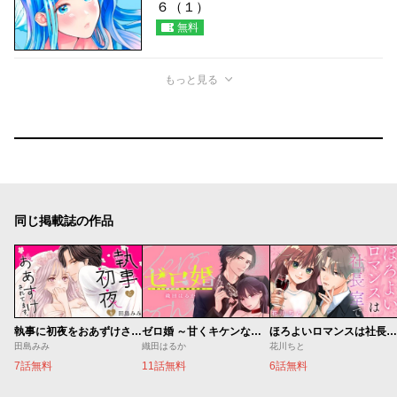
６（１）
無料
もっと見る
同じ掲載誌の作品
執事に初夜をおあずけされてます。
ゼロ婚 ～甘くキケンな極秘任務～
ほろよいロマンスは社長室で
田島みみ
織田はるか
花川ちと
7話無料
11話無料
6話無料