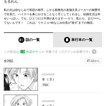
もるわん
私の夫は幼なじみで初恋の相手。しかも勤務先の老舗文具メーカーの御曹司
で社長だ。ハイスペを鼻にかけることなく尽くしてくれるし、結婚生活は幸
せいっぱい。でも、ひとつだけ不満があります──そう、私たち、まだ×××し
てないんです！ これは、リケジョ×幼なじみ社長が“致す”までの物語。
話の一覧
単行本
の一覧
この作品は
作品チケット
対象です（ログインが必要です）
全29話
1話から
2025/06/06
８（３）
65
pt
2025/06/06
８（２）