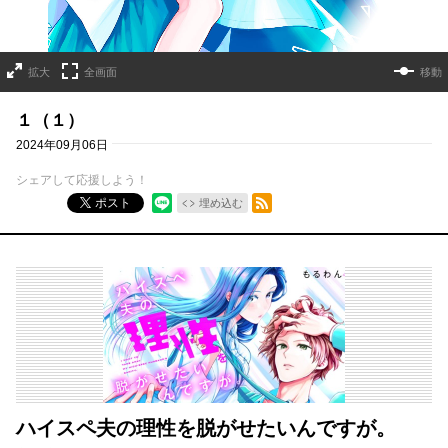
拡大
全画面
移動
１（１）
2024年09月06日
シェアして応援しよう！
RSSフィード
ポスト
埋め込む
ハイスペ夫の理性を脱がせたいんですが。