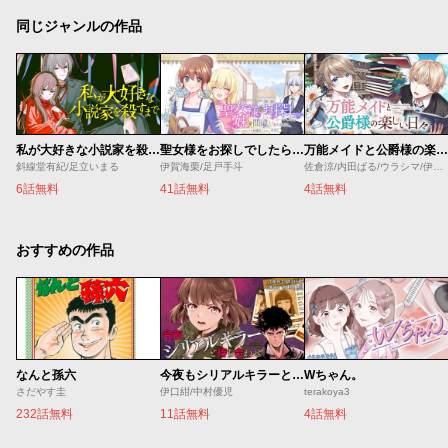
同じジャンルの作品
私が大好きな小説家を殺すまで
聖女様をお探しでしたら妹で間違いありません。さあどうぞお連れください、今すぐ。
万能メイドと公爵様の楽しい日々
斜線堂有紀/足立いまる
伊賀海栗/足戸手斗
佐倉涼/内田ぱる/ウラシマ/伊藤テリヤキ
6話無料
41話無料
4話無料
おすすめの作品
なんと孫六
今夜もシリアルキラーと待ち合わせ
Wちゃん。
さだやす圭
伊口紺/中村優児
terakoya3
232話無料
11話無料
4話無料