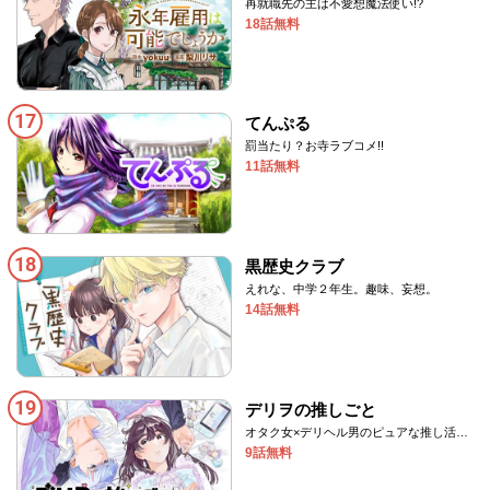
再就職先の主は不愛想魔法使い!?
18話無料
17
てんぷる
罰当たり？お寺ラブコメ!!
11話無料
18
黒歴史クラブ
えれな、中学２年生。趣味、妄想。
14話無料
19
デリヲの推しごと
オタク女×デリヘル男のピュアな推し活ラ
ブストーリー！
9話無料