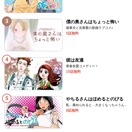
3
僕の奥さんはちょっと怖い
後輩夫と先輩妻の新婚ラブコメ♪
5話無料
4
彼は友達
青春友愛コメディー！
15話無料
5
やちるさんはほめるとのびる
私…褒められると…大きくなっちゃうんで
すっ…！！
8話無料