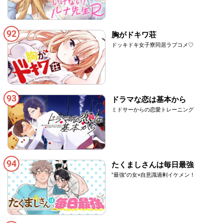
92
胸がドキワ荘
ドッキドキ女子寮同居ラブコメ♡
93
ドラマな恋は基本から
ミドサーからの恋愛トレーニング
94
たくましさんは毎日最強
”最強”の女×自意識過剰イケメン！