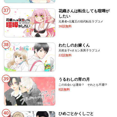
37
花織さんは転生しても喧嘩が
したい
元勇者×元魔王の現代転生ラブコメ
36話無料
38
わたしのお嫁くん
天然女子×オカン系男子ラブコメ
22話無料
39
うるわしの宵の月
この出会いは運命？ それとも不運!?
8話無料
40
ひめごとかくしごと