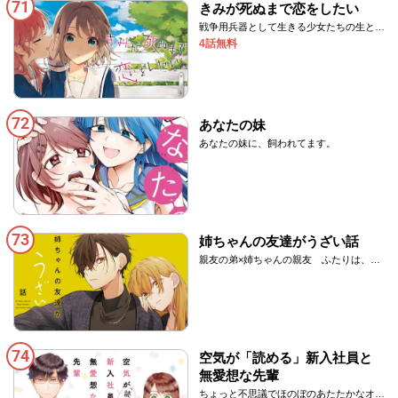
71
きみが死ぬまで恋をしたい
戦争用兵器として生きる少女たちの生と死
と恋。
4話無料
72
あなたの妹
あなたの妹に、飼われてます。
73
姉ちゃんの友達がうざい話
親友の弟×姉ちゃんの親友 ふたりは、ほ
っとけない関係
74
空気が「読める」新入社員と
無愛想な先輩
ちょっと不思議でほのぼのあたたかなオフ