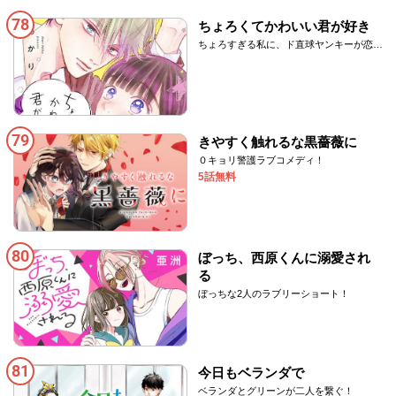
78
ちょろくてかわいい君が好き
ちょろすぎる私に、ド直球ヤンキーが恋を
した！？
79
きやすく触れるな黒薔薇に
０キョリ警護ラブコメディ！
5話無料
80
ぼっち、西原くんに溺愛され
る
ぼっちな2人のラブリーショート！
81
今日もベランダで
ベランダとグリーンが二人を繋ぐ！