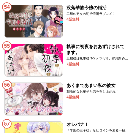
54
没落華族令嬢の婚活
二組の男女の明治浪漫ラブコメ！
4話無料
55
執事に初夜をおあずけされて
ます。
旦那様は執事様!?ウソでも甘い蜜月新婚ラ
イフ♥
7話無料
56
あくまであまい私の彼女
刺激的なお菓子と恋を召し上がれ！
4話無料
57
オシバナ！
「学園の王子様」なヒロインを巡る一触即