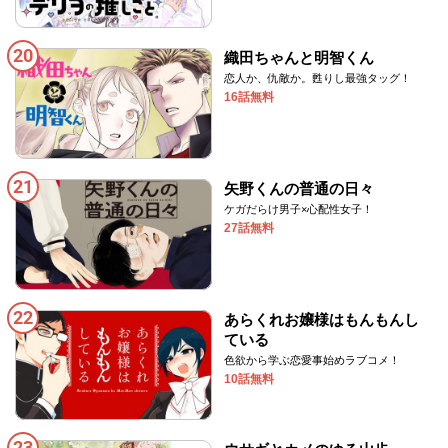
20
織田ちゃんと明智くん
恋人か、仇敵か。甦りし最強タッグ！
16話無料
21
矢野くんの普通の日々
ケガだらけ男子×心配性女子！
27話無料
22
あらくれお嬢様はもんもんし
ている
色欲から学ぶ恋愛事始めラブコメ！
10話無料
23