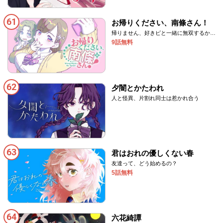
61
お帰りください、南條さん！
帰りません、好きピと一緒に無双するか
ら！
9話無料
62
夕闇とかたわれ
人と怪異、片割れ同士は惹かれ合う
63
君はおれの優しくない春
友達って、どう始めるの？
5話無料
64
六花綺譚