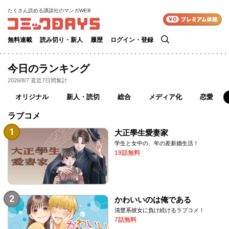
たくさん読める講談社のマンガWEB
検
無料連載
読み切り・新人
履歴
ログイン・登録
索
今日のランキング
2026/8/7
直近7日間集計
オリジナル
新人・読切
総合
メディア化
恋愛
ラブコメ
1
大正學生愛妻家
学生と女中の、年の差新婚生活！
19話無料
2
かわいいのは俺である
清楚系彼女に負け続けるラブコメ！
7話無料