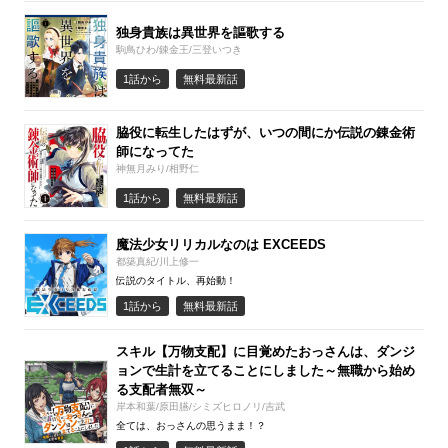
独身貴族は異世界を謳歌する
駒鳥ひわ/錬金王/三登いつき
1話から
無料最新話
脇役に転生したはずが、いつの間にか伝説の錬金術
師になってた
神無月みり/相野仁
1話から
無料最新話
魔法少女リリカルなのは EXCEEDS
都築真紀/川上修一
伝説のタイトル、再始動！
1話から
無料最新話
スキル【万物支配】に目覚めたおっさんは、ダンジ
ョンで生計を立てることにしました～無職から始め
る支配者無双～
岸本和葉/原田臙/シミズヒロノリ/吉武
全ては、おっさんの思うまま！？