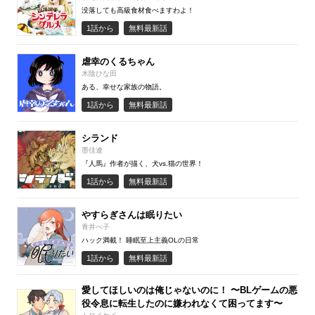
没落しても高級食材食べますわよ！
1話から
無料最新話
虐幸のくるちゃん
木陰ひな田
ある、幸せな家族の物語。
1話から
無料最新話
シランド
墨佳遼
『人馬』作者が描く、犬vs.猫の世界！
1話から
無料最新話
やすらぎさんは眠りたい
青井べ子
ハック満載！ 睡眠至上主義OLの日常
1話から
無料最新話
愛してほしいのは俺じゃないのに！ 〜BLゲームの悪
役令息に転生したのに嫌われなくて困ってます〜