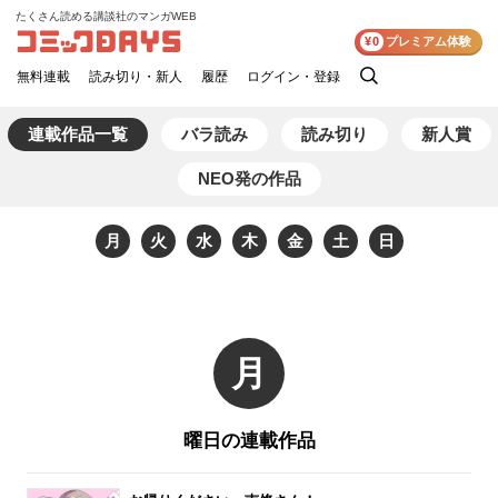
たくさん読める講談社のマンガWEB
コミックDAYS
¥0
プレミアム体験
無料連載
読み切り・新人
履歴
ログイン・登録
検
索
連載作品一覧
バラ読み
読み切り
新人賞
NEO発の作品
月
火
水
木
金
土
日
月
曜日の連載作品