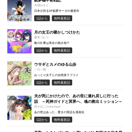
銃夢機甲術戦記
木城ゆきと
日本が誇るSF銃夢サーガの最新作
1話から
無料最新話
月の女王の寝かしつけかた
藤高つむり
俺の仕事は美女の抱き枕!?
1話から
無料最新話
ウサギとカメのゆる山歩
一日一種
おっとり女子との自然派ラブコメ
1話から
無料最新話
夫が死にかけたので、あの世に連れ戻しに行った
話 ～死神ガイドと冥界へ、魂の救出ミッション～
西きほこ/nakedape
あの世はあった…驚きの実話を漫画化
1話から
無料最新話