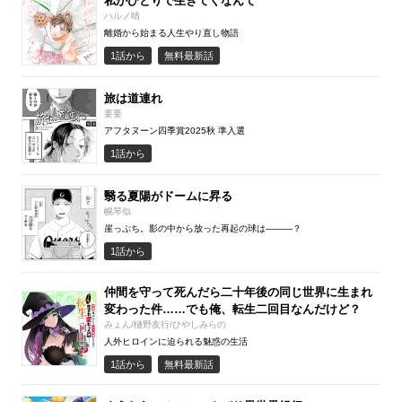
私がひとりで生きてくなんて
ハルノ晴
離婚から始まる人生やり直し物語
1話から
無料最新話
旅は道連れ
要要
アフタヌーン四季賞2025秋 準入選
1話から
翳る夏陽がドームに昇る
幌琴似
崖っぷち。影の中から放った再起の球は―――？
1話から
仲間を守って死んだら二十年後の同じ世界に生まれ
変わった件……でも俺、転生二回目なんだけど？
みょん/樋野友行/ひやしみらの
人外ヒロインに迫られる魅惑の生活
1話から
無料最新話