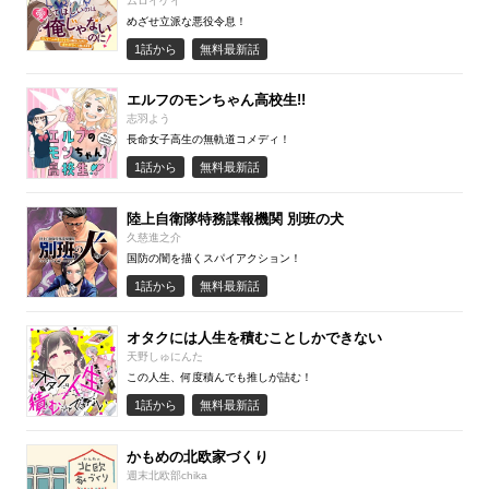
ムロイケイ
めざせ立派な悪役令息！
1話から
無料最新話
エルフのモンちゃん高校生!!
志羽よう
長命女子高生の無軌道コメディ！
1話から
無料最新話
陸上自衛隊特務諜報機関 別班の犬
久慈進之介
国防の闇を描くスパイアクション！
1話から
無料最新話
オタクには人生を積むことしかできない
天野しゅにんた
この人生、何度積んでも推しが詰む！
1話から
無料最新話
かもめの北欧家づくり
週末北欧部chika