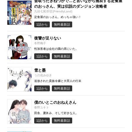
昔取ったきねづかで…と言いながら無双する定食屋
のおっさん、実は伝説のダンジョン攻略者
九頭七尾/肝匠(FriendlyLand)
定食屋のおっさん、めっちゃ強い！
1話から
無料最新話
復讐が足りない
冬野梅子
性加害者は会社の隣の席にいた。
1話から
無料最新話
雪と墨
うの花みゆき
追放された貴族令嬢と大罪人の行末
1話から
無料最新話
僕のいとこのおねえさん
春野ユキト
田舎、夏休み、そして好きな人。
1話から
無料最新話