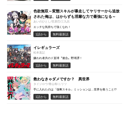
色欲無双～変態スキルが暴走してヤリサーから追放
された俺は、はからずも淫靡な力で最強になる～
あいのひとし/笠原巴/三九呂
エッチな気持ちで強くなれ！
1話から
無料最新話
イレギュラーズ
松本直記
嫌われ者共のド直球〝連合〟野球譚！
1話から
無料最新話
救わなきゃダメですか？ 異世界
タイジロウ/青山有/ニリツ
手に入れたのは「強奪スキル」ミッションは…世界を救うこと!?
1話から
無料最新話