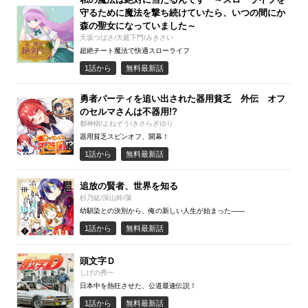
守るために魔法を撃ち続けていたら、いつの間にか
森の聖女になっていました～
天坂つばさ/大庭下門/みきさい
超絶チート魔法で快適スローライフ
1話から
無料最新話
勇者パーティを追い出された器用貧乏 外伝 オフ
のセルマさんは不器用!?
都神樹/よねぞう/きさらぎゆり
器用貧乏スピンオフ、開幕！
1話から
無料最新話
追放の賢者、世界を知る
杉乃紘/深山鈴/藻
幼馴染との決別から、俺の新しい人生が始まった――
1話から
無料最新話
頭文字Ｄ
しげの秀一
日本中を熱狂させた、公道最速伝説！
1話から
無料最新話