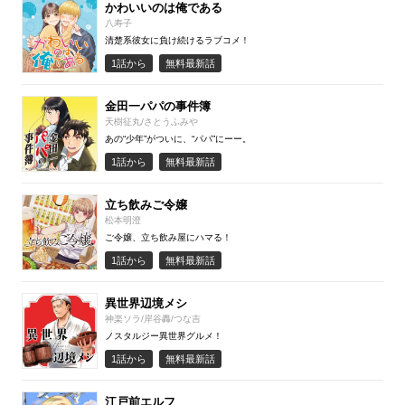
かわいいのは俺である
八寿子
清楚系彼女に負け続けるラブコメ！
1話から
無料最新話
金田一パパの事件簿
天樹征丸/さとうふみや
あの“少年”がついに、“パパ”にーー。
1話から
無料最新話
立ち飲みご令嬢
松本明澄
ご令嬢、立ち飲み屋にハマる！
1話から
無料最新話
異世界辺境メシ
神楽ソラ/岸谷轟/つな吉
ノスタルジー異世界グルメ！
1話から
無料最新話
江戸前エルフ