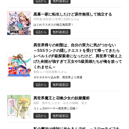
1話から
無料最新話
黒幕一家に転生したけど原作無視して独立する
空野進/赤村晃人/笠間三四郎/るろお
はぐれラスボスの独立無双譚！
1話から
無料最新話
異世界帰りの剣聖は、自分の実力に気がつかない
～SSSランクの隠しクエストを受けて帰ってきたら
レベル１のF級探索者になったけど、異世界で鍛え上
げた剣術が強すぎて王女やS級英雄たちが俺を放って
くれません～
夜桜ユノ/吉田屋敷/もきゅ
ガチガチやり込み勢、異世界より帰還
1話から
無料最新話
異世界魔王と召喚少女の奴隷魔術
福田 直叶/むらさき ゆきや/鶴崎 貴大
コミュ力0ゲーマー異世界に召喚！
1話から
無料最新話
私の魔法は絶対に当たるんです ～スローライフを