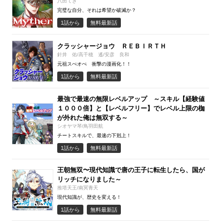
八田てき
完璧な自分、それは希望か破滅か？
1話から
無料最新話
クラッシャージョウ ＲＥＢＩＲＴＨ
針井 佑/高千穂 遙/安彦 良和
元祖スぺオぺ 衝撃の漫画化！！
1話から
無料最新話
最強で最速の無限レベルアップ ～スキル【経験値
１０００倍】と【レベルフリー】でレベル上限の枷
が外れた俺は無双する～
シオヤマ琴/鳥羽田航
チートスキルで、最速の下剋上！
1話から
無料最新話
王朝無双〜現代知識で唐の王子に転生したら、国が
リッチになりました～
推塔天王/南冥青天
現代知識が、歴史を変える！
1話から
無料最新話