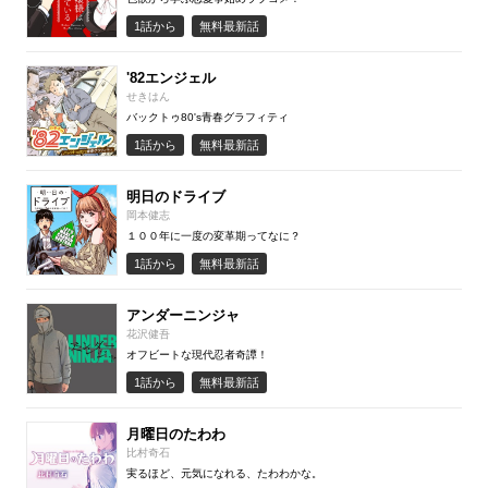
1話から
無料最新話
'82エンジェル
せきはん
バックトゥ80's青春グラフィティ
1話から
無料最新話
明日のドライブ
岡本健志
１００年に一度の変革期ってなに？
1話から
無料最新話
アンダーニンジャ
花沢健吾
オフビートな現代忍者奇譚！
1話から
無料最新話
月曜日のたわわ
比村奇石
実るほど、元気になれる、たわわかな。