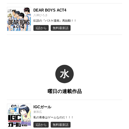
DEAR BOYS ACT4
八神ひろき
伝説の『バスケ漫画』再始動！！
1話から
無料最新話
水
曜日の連載作品
IGCガール
東和広
私の青春はゲームなのだ！！！
1話から
無料最新話