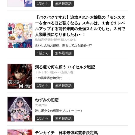
1話から
無料最新話
【パクパクですわ】追放されたお嬢様の『モンスタ
ーを食べるほど強くなる』スキルは、１食で１レベ
ルアップする前代未聞の最強スキルでした。３日で
人類最強になりましたわ～！
島知宏/音速炒飯/有都あらゆる
食いしん坊お嬢様、爆食してたら最強へ!?
1話から
無料最新話
濁る瞳で何を願う ハイセルク戦記
トルトネン/創-taro/斎藤八呑
この異世界は地獄だ――。
1話から
無料最新話
ねずみの初恋
大瀬戸陸
殺し屋少女の極限ラブストーリー！
1話から
無料最新話
テンカイチ 日本最強武芸者決定戦