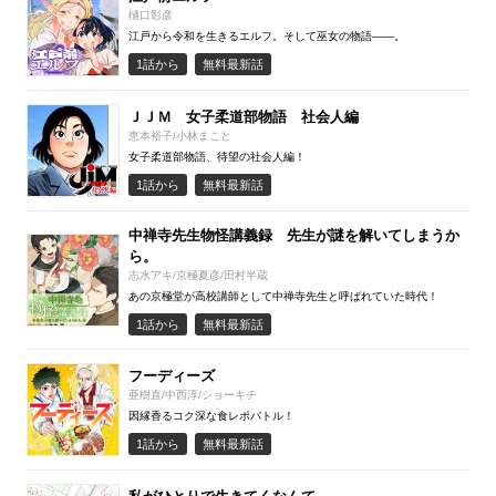
樋口彰彦
江戸から令和を生きるエルフ。そして巫女の物語――。
1話から
無料最新話
ＪＪＭ 女子柔道部物語 社会人編
恵本裕子/小林まこと
女子柔道部物語、待望の社会人編！
1話から
無料最新話
中禅寺先生物怪講義録 先生が謎を解いてしまうか
ら。
志水アキ/京極夏彦/田村半蔵
あの京極堂が高校講師として中禅寺先生と呼ばれていた時代！
1話から
無料最新話
フーディーズ
亜樹直/中西淳/ショーキチ
因縁香るコク深な食レポバトル！
1話から
無料最新話