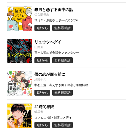
狼男と恋する田中の話
佐久間長寿
狼（？）系癒やしボーイズラブ♥
1話から
無料最新話
リュウツヘグイ
山路新
竜と人類の捕食競争ファンタジー
1話から
無料最新話
僕の恋が腐る前に
縞野やえ
求む正解…考えすぎ男子の恋と果物料理
1話から
無料最新話
24時間界隈
蛭塚都
コンビニ×超・日常コメディ
1話から
無料最新話