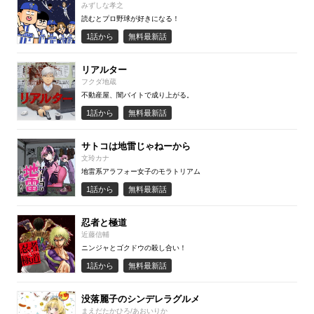
みずしな孝之
読むとプロ野球が好きになる！
1話から
無料最新話
リアルター
フクダ地蔵
不動産屋、闇バイトで成り上がる。
1話から
無料最新話
サトコは地雷じゃねーから
文玲カナ
地雷系アラフォー女子のモラトリアム
1話から
無料最新話
忍者と極道
近藤信輔
ニンジャとゴクドウの殺し合い！
1話から
無料最新話
没落麗子のシンデレラグルメ
まえだたかひろ/あおいりか