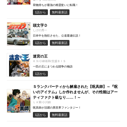
荷物持ちが最強の精霊使いに転職！
1話から
無料最新話
頭文字Ｄ
しげの秀一
日本中を熱狂させた、公道最速伝説！
1話から
無料最新話
迷宮の王
Ｋ９/小林裕和/支援ＢＩＳ
一匹の王にまつわる闘争の物語
1話から
Ｓランクパーティから解雇された【呪具師】～『呪
いのアイテム』しか作れませんが、その性能はアー
ティファクト級なり……！～
ＬＡ軍/小川錦
呪具師が活躍の異世界ファンタジー！
1話から
無料最新話