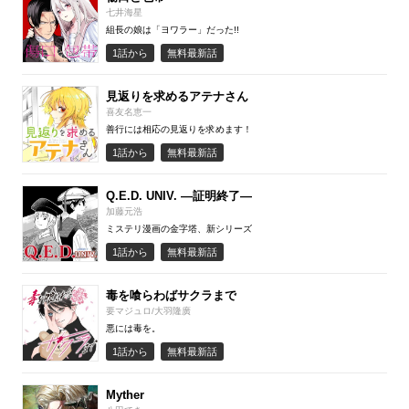
七井海星
組長の娘は「ヨワラー」だった!!
1話から
無料最新話
見返りを求めるアテナさん
喜友名恵一
善行には相応の見返りを求めます！
1話から
無料最新話
Q.E.D. UNIV. ―証明終了―
加藤元浩
ミステリ漫画の金字塔、新シリーズ
1話から
無料最新話
毒を喰らわばサクラまで
要マジュロ/大羽隆廣
悪には毒を。
1話から
無料最新話
Myther