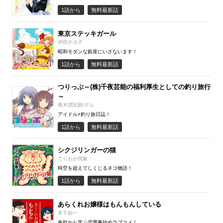
1話から
無料最新話
東京ステッキガール
伊田チヨ子
昭和モダンな銀座にいざないます！
1話から
無料最新話
つりっぷ～(株)千夜芸能の福利厚生としての釣り旅行
～
青木潤太朗/ざら
アイドル×釣り旅日誌！
1話から
無料最新話
シクジリンガーの猫
てらおか現象
時空を超えてしくじるネコ物語！
1話から
無料最新話
あらくれお嬢様はもんもんしている
木下由一
色欲から学ぶ恋愛事始めラブコメ！