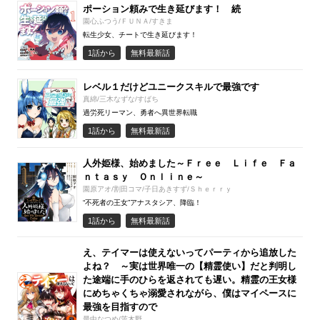
ポーション頼みで生き延びます！ 続
園心ふつう/ＦＵＮＡ/すきま
転生少女、チートで生き延びます！
1話から
無料最新話
レベル１だけどユニークスキルで最強です
真綿/三木なずな/すばち
過労死リーマン、勇者へ異世界転職
1話から
無料最新話
人外姫様、始めました～Ｆｒｅｅ Ｌｉｆｅ Ｆａ
ｎｔａｓｙ Ｏｎｌｉｎｅ～
園原アオ/割田コマ/子日あきすず/Ｓｈｅｒｒｙ
“不死者の王女”アナスタシア、降臨！
1話から
無料最新話
え、テイマーは使えないってパーティから追放した
よね？ ～実は世界唯一の【精霊使い】だと判明し
た途端に手のひらを返されても遅い。精霊の王女様
にめちゃくちゃ溺愛されながら、僕はマイペースに
最強を目指すので
最中なつめ/茨木野