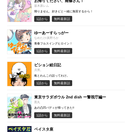
お帰りください、南條さん！
坂木原レム
帰りません、好きピと一緒に無双するから！
1話から
無料最新話
ゆーあーすらっがー
なめたけ/真野ろか
青春フルスイングヒロイン！
1話から
無料最新話
ビション絵日記
月男。
俺とわんこの話ってわけ。
1話から
無料最新話
東京サラダボウル 2nd dish ー警視庁編ー
黒丸
あの凸凹バディが帰ってきた!!
1話から
無料最新話
ベイスタ座