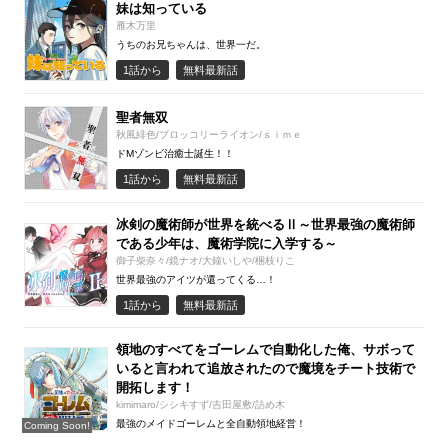
妹は知っている
雁木万里
うちのお兄ちゃんは、世界一だ。
1話から
無料最新話
聖者無双
秋風緋色/ブロッコリーライオン/ｓｉｍｅ
ドMゾンビ治癒士誕生！！
1話から
無料最新話
冰剣の魔術師が世界を統べるⅡ～世界最強の魔術師
である少年は、魔術学院に入学する～
御子柴奈々/鏡ナオ/大鐘いしや/梱枝りこ
世界最強のアイツが還ってくる…！
1話から
無料最新話
領地のすべてをゴーレムで自動化した俺、サボって
いると言われて追放されたので魔境をチート技術で
開拓します！
kimimaro/シシキすず/吉田屋敷/詰め木
最強のメイドゴーレムと全自動領地経営！
Coming Soon!