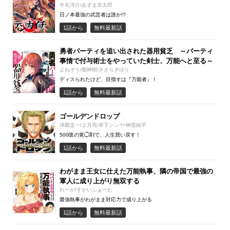
中丸洋介/あずま京太郎
日ノ本最強の武芸者は誰か!?
1話から
無料最新話
勇者パーティを追い出された器用貧乏 ～パーティ
事情で付与術士をやっていた剣士、万能へと至る～
よねぞう/都神樹/きさらぎゆり
ディスられたけど、目指すは『万能者』！
1話から
無料最新話
ゴールデンドロップ
津覇圭一/上月亮/草下シンヤ/神里純平
500億の覚◯剤で、人生買い戻す！
1話から
無料最新話
わがまま王女に仕えた万能執事、隣の帝国で最強の
軍人に成り上がり無双する
れーが/すかいふぁーむ
最強執事がわがまま対応力で成り上がる
1話から
無料最新話