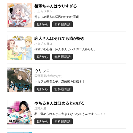
後輩ちゃんはやりすぎる
川上カワネン
超まじめ新人の猛烈わたわた喜劇
1話から
無料最新話
詠人さんはそれでも猫が好き
ハタノヒヨコ
猫飼い初心者・詠人さんとハチの二人暮らし。
1話から
無料最新話
ウリッコ
殺野高菜/大森かなた
ネカフェ売春女子、漫画家を目指す！
1話から
無料最新話
やちるさんはほめるとのびる
遠野人夏
私…褒められると…大きくなっちゃうんですっ…！！
1話から
無料最新話