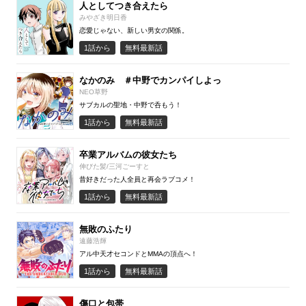
人としてつき合えたら
みやざき明日香
恋愛じゃない、新しい男女の関係。
1話から
無料最新話
なかのみ ＃中野でカンパイしよっ
NEO草野
サブカルの聖地・中野で呑もう！
1話から
無料最新話
卒業アルバムの彼女たち
伸びた髪/三河ごーすと
昔好きだった人全員と再会ラブコメ！
1話から
無料最新話
無敗のふたり
遠藤浩輝
アル中天才セコンドとMMAの頂点へ！
1話から
無料最新話
傷口と包帯