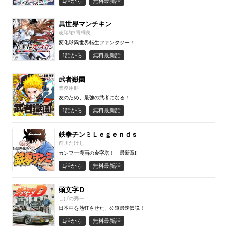
1話から
無料最新話
異世界マンチキン
志瑞祐/青桐良
変化球異世界転生ファンタジー！
1話から
無料最新話
武者嶽園
業務用餅
友のため、最強の武者になる！
1話から
無料最新話
鉄拳チンミＬｅｇｅｎｄｓ
前川たけし
カンフー漫画の金字塔！ 最新章!!
1話から
無料最新話
頭文字Ｄ
しげの秀一
日本中を熱狂させた、公道最速伝説！
1話から
無料最新話