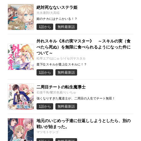
絶対死なないステラ姫
光永康則/大高稲
姫のナカにはナニかいる！？
1話から
無料最新話
外れスキル《木の実マスター》 ～スキルの実（食
べたら死ぬ）を無限に食べられるようになった件に
ついて～
松琴エア/はにゅう/イセ川ヤスタカ
最下位スキルが最上位スキルに！？
1話から
無料最新話
二周目チートの転生魔導士
石後千鳥/鬱沢色素/りいちゅ
強くなりすぎた魔道士が、二周目の人生でチート無双！
1話から
無料最新話
地元のいじめっ子達に仕返ししようとしたら、別の
戦いが始まった。
マツモトケンゴ