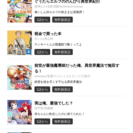
ぐうたらエルフののんびり異世界紀行
猫草わた/合歓鴻図/kimimaro/nyanya
食いしん坊エルフの気ままな冒険譚！
1話から
無料最新話
税金で買った本
ずいの/系山冏
ヤンキーくんが図書館で働くってよ
1話から
無料最新話
前世が最強魔導師だった俺、異世界魔法で無双す
る！
kimimaro/安康マイ/シミズヒロノリ/刀彼方
絶望を焼き尽くす千なる異世界魔法
1話から
無料最新話
実は俺、最強でした？
澄守彩/高橋愛
赤ちゃんに転生したのに捨てられた！
1話から
無料最新話