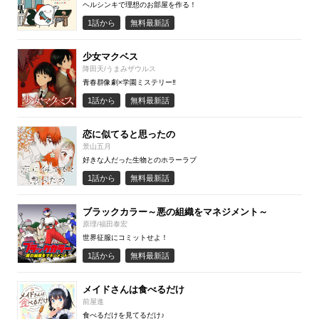
ヘルシンキで理想のお部屋を作る！
1話から
無料最新話
少女マクベス
降田天/うまみザウルス
青春群像劇×学園ミステリー‼
1話から
無料最新話
恋に似てると思ったの
景山五月
好きな人だった生物とのホラーラブ
1話から
無料最新話
ブラックカラー～悪の組織をマネジメント～
原理/福田泰宏
世界征服にコミットせよ！
1話から
無料最新話
メイドさんは食べるだけ
前屋進
食べるだけを見てるだけ♪