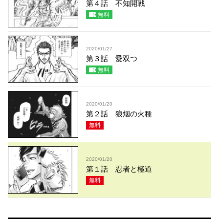
第４話 不知開戦
無料
2020/01/27
第３話 愛双つ
無料
2020/01/20
第２話 狼烟の火種
無料
2020/01/20
第１話 忍者と極道
無料