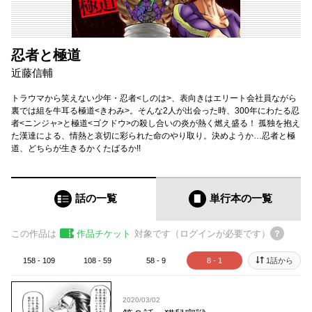
忍者と極道
近藤信輔
トラウマから笑えない少年・忍者<しのは>、表向きはエリート会社員ながら
裏では組を牛耳る極道<きわみ>。そんな2人が出会った時、300年にわたる忍
者<ニンジャ>と極道<ゴクドウ>の殺し合いの炎が熱く燃え盛る！ 孤独を抱え
た漢達による、情熱と哀切に彩られた命のやり取り。決めようか…忍者と極
道、どちらが生きるかくたばるか!!
話の一覧
単行本
の一覧
この作品は
作品チケット
対象です（ログインが必要です）
158 - 109
108 - 59
58 - 9
8 - 1
1話から
2020/03/02