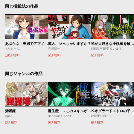
同じ掲載誌の作品
あぶらぶ 夫婦でアブノーマルなラブしませんか？
隣人、ヤっちゃいますか？
私が大好きな小説家を殺すまで
ありしゃん
赤瀬新一
斜線堂有紀/足立いまる
18話無料
6話無料
6話無料
同じジャンルの作品
猩猩姫
種生産 ～このスキルがチートだとまだ誰も気付いていない～
ベオグラードメトロの子供たち
ippatu
Reppuu/まるやす
隷蔵庫/山座一心
3話無料
9話無料
6話無料