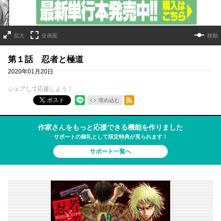
拡大
全画面
移動
第１話 忍者と極道
2020年01月20日
シェアして応援しよう！
RSSフィード
ポスト
埋め込む
作家さんをもっと応援できる機能を作りました
サポートの御礼として限定特典が見られます！
サポート一覧へ