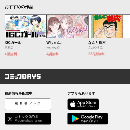
おすすめの作品
IGCガール
Wちゃん。
なんと孫六
東和広
terakoya3
さだやす圭
4話無料
4話無料
232話無料
コミックDAYS
最新情報を配信中!
アプリもあります
編集部ブログ
コミックDAYS
@comicdays_team