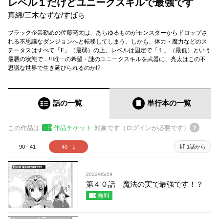
レベル１だけどユニークスキルで最強です
真綿
/
三木なずな
/
すばち
ブラック企業勤めの佐藤亮太は、あらゆるものがモンスターからドロップさ
れる不思議なダンジョンへと転移してしまう。しかも、体力・魔力などのス
テータスはすべて「F」（最弱）の上、レベルは固定で「１」（最低）という
最悪の状態で…!! 唯一の希望・謎のユニークスキルを武器に、亮太はこの不
思議な世界で生き延びられるのか!?
話の一覧
単行本
の一覧
この作品は
作品チケット
対象です（ログインが必要です）
90 - 41
40 - 1
1話から
2022/05/09
第４０話 魔法の実で最強です！？
無料