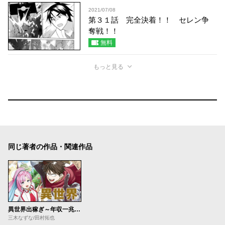
2021/07/08
第３１話 完全決着！！ セレン争
奪戦！！
無料
もっと見る
同じ著者の作品・関連作品
異世界出稼ぎ～年収一兆円を持ち帰る簡単なお仕事
三木なずな/田村拓也