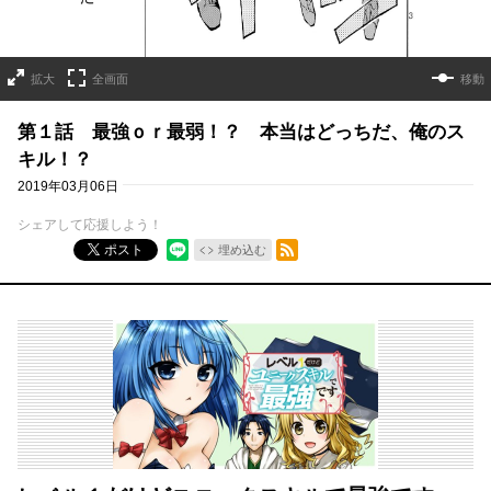
拡大
全画面
移動
第１話 最強ｏｒ最弱！？ 本当はどっちだ、俺のス
キル！？
2019年03月06日
シェアして応援しよう！
RSSフィード
ポスト
埋め込む