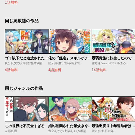
1話無料
同じ掲載誌の作品
ゴミ以下だと追放された使用人、実は前世賢者です ～史上最強の賢者、世界最高峰の学園に通う～
俺の『鑑定』スキルがチートすぎて
最弱貴族に転生したので悪役たちを集めてみた
夜分長文/矢部利恩/蔓木鋼音
龍牙翔/澄守彩/冬馬来彩
空野進/sorani/ファルまろ
4話無料
4話無料
14話無料
同じジャンルの作品
この世界は不完全すぎる
婚約破棄された飯炊き令嬢の私は冷酷公爵と専属契約しました～ですが胃袋を掴んだ結果、冷たかった公爵様がどんどん優しくなっています～
最強出戻り中年冒険者は、今さら命なんてかけたくない
左藤真通
青空あかな/七福あくび/黒裄
斯道歩/明石六郎