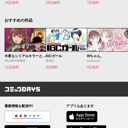
24話無料
28話無料
7話無料
おすすめの作品
今夜もシリアルキラーと待ち合わせ
IGCガール
Wちゃん。
伊口紺/中村優児
東和広
terakoya3
11話無料
4話無料
4話無料
コミックDAYS
最新情報を配信中!
アプリもあります
編集部ブログ