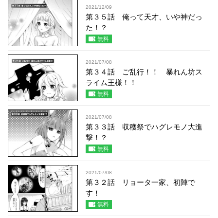
2021/12/09
第３５話 俺って天才、いや神だっ
た！？
無料
2021/07/08
第３４話 ご乱行！！ 暴れん坊ス
ライム王様！！
無料
2021/07/08
第３３話 収穫祭でハグレモノ大進
撃！？
無料
2021/07/08
第３２話 リョータ一家、初陣で
す！
無料