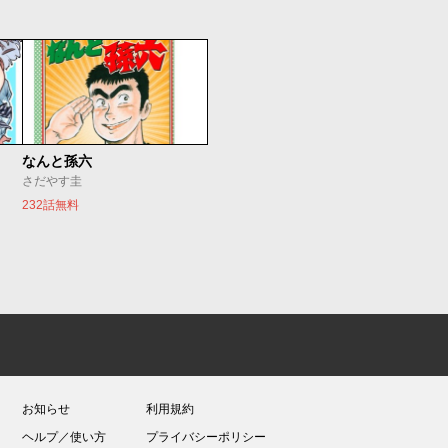
なんと孫六
さだやす圭
232話無料
お知らせ
利用規約
ヘルプ／使い方
プライバシーポリシー