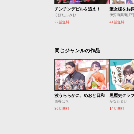
チンチンデビルを追え！
くぼたふみお
伊賀海栗/足戸
22話無料
41話無料
同じジャンルの作品
波うららかに、めおと日和
黒歴史クラ
西香はち
かなたるい
36話無料
14話無料