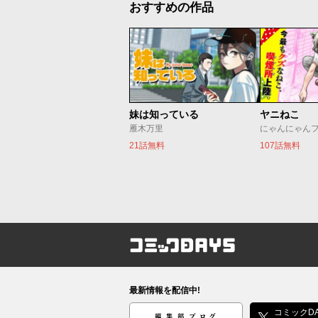
おすすめの作品
妹は知っている
ヤニねこ
雁木万里
にゃんにゃん
21話無料
107話無料
コミックDAYS
最新情報を配信中!
編集部ブログ
コミックDA