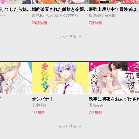
聖女様をお探しでしたら妹で間違いありません。さあどうぞお連れください、今すぐ。
婚約破棄された飯炊き令嬢の私は冷酷公爵と専属契約しました～ですが胃袋を掴んだ結果、冷たかった公爵様がどんどん優しくなっています～
手斗
青空あかな/七福あくび/黒裄
斯道歩/明石六郎
28話無料
7話無料
もっと見る
ブ
オシバナ！
志摩時緒
田島みみ
4話無料
7話無料
もっと見る