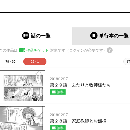
話の一覧
単行本
の一覧
この作品は
作品チケット
対象です（ログインが必要です）
79 - 30
29 - 1
2019/12/17
第２９話 ふたりと牧師様たち
無料
2019/12/17
第２８話 家庭教師とお嬢様
無料