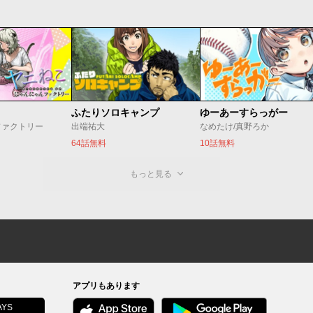
ふたりソロキャンプ
ゆーあーすらっがー
ファクトリー
出端祐大
なめたけ/真野ろか
64話無料
10話無料
もっと見る
アプリもあります
YS