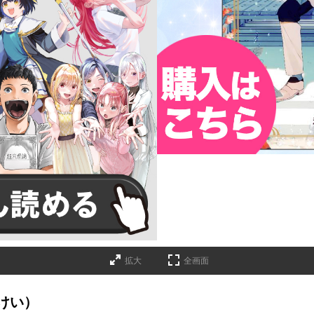
詳細ページへのリンク
拡大
全画面
けい）