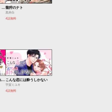
最強出戻り中年冒険者は、今さら命なんてかけたくない
龍狩のナト
黒井白
4話無料
執事に初夜をおあずけされてます。
こんな恋には酔うしかない
宇賀ミユキ
4話無料