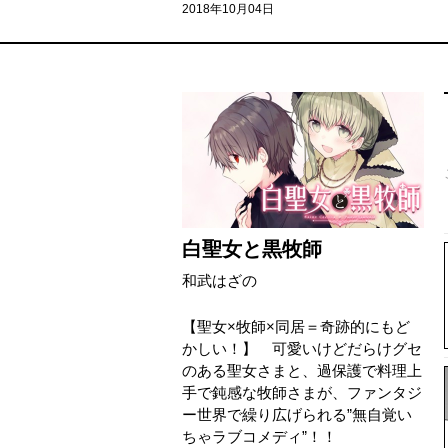
2018年10月04日
白聖女と黒牧師
和武はざの
【聖女×牧師×同居＝奇跡的にもど
かしい！】 可愛いけどだらけグセ
のある聖女さまと、過保護で料理上
手で鈍感な牧師さまが、ファンタジ
ー世界で繰り広げられる”無自覚い
ちゃラブコメディ”！！