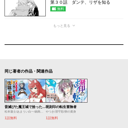
第３０話 ダンテ、リザを知る
無料
もっと見る
同じ著者の作品・関連作品
昔滅びた魔王城で拾った犬は、実は伝説の魔獣でした ～隠れ最強職《羊飼い》な貴族の三男坊、いずれ、百魔獣の王となる～
呪刻印の転生冒険者
松本蓮士/あまうい白一/鍋島テツヒロ
やつき/澄守彩/卵の黄身
1話無料
1話無料