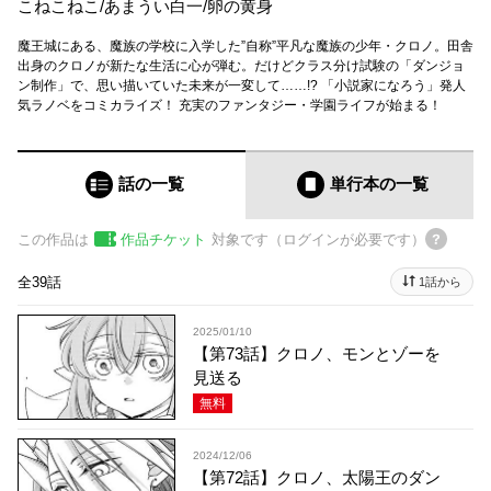
こねこねこ
/
あまうい白一
/
卵の黄身
魔王城にある、魔族の学校に入学した”自称”平凡な魔族の少年・クロノ。田舎
出身のクロノが新たな生活に心が弾む。だけどクラス分け試験の「ダンジョ
ン制作」で、思い描いていた未来が一変して……!? 「小説家になろう」発人
気ラノベをコミカライズ！ 充実のファンタジー・学園ライフが始まる！
話の一覧
単行本
の一覧
この作品は
作品チケット
対象です（ログインが必要です）
全39話
1話から
2025/01/10
【第73話】クロノ、モンとゾーを
見送る
無料
2024/12/06
【第72話】クロノ、太陽王のダン