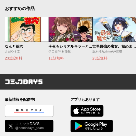
おすすめの作品
なんと孫六
今夜もシリアルキラーと待ち合わせ
世界最強の魔女、始めました ～私だけ『攻略サイト』を見れる世界で自由に生きます～
さだやす圭
伊口紺/中村優児
坂木持丸/riritto/戸賀環
232話無料
11話無料
23話無料
コミックDAYS
最新情報を配信中!
アプリもあります
編集部ブログ
コミックDAYS
@comicdays_team