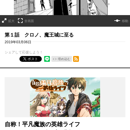
拡大
全画面
移動
第１話 クロノ、魔王城に至る
2019年03月06日
シェアして応援しよう！
RSSフィード
ポスト
埋め込む
自称！平凡魔族の英雄ライフ