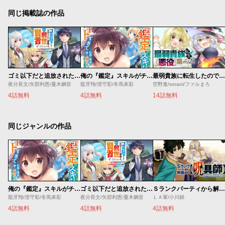
同じ掲載誌の作品
ゴミ以下だと追放された使用人、実は前世賢者です ～史上最強の賢者、世界最高峰の学園に通う～
俺の『鑑定』スキルがチートすぎて
最弱貴族に転生したので悪役たちを集めてみた
夜分長文/矢部利恩/蔓木鋼音
龍牙翔/澄守彩/冬馬来彩
空野進/sorani/ファルまろ
4話無料
4話無料
14話無料
同じジャンルの作品
俺の『鑑定』スキルがチートすぎて
ゴミ以下だと追放された使用人、実は前世賢者です ～史上最強の賢者、世界最高峰の学園に通う～
Ｓランクパーティから解雇された【呪具師】～『呪いのアイテム』しか作れませんが、その性能はアーティファクト級なり……！～
龍牙翔/澄守彩/冬馬来彩
夜分長文/矢部利恩/蔓木鋼音
ＬＡ軍/小川錦
4話無料
4話無料
4話無料