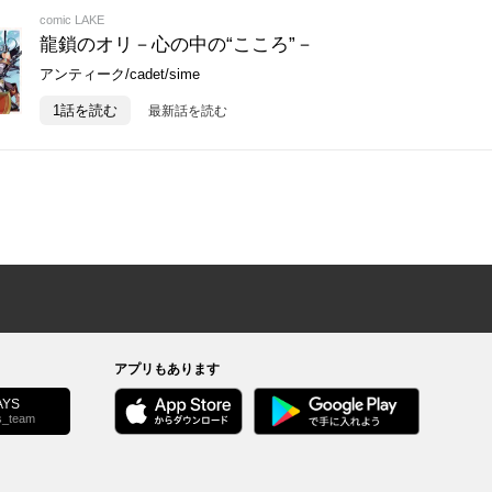
comic LAKE
龍鎖のオリ－心の中の“こころ”－
アンティーク/cadet/sime
1話を読む
最新話を読む
アプリもあります
YS
s_team