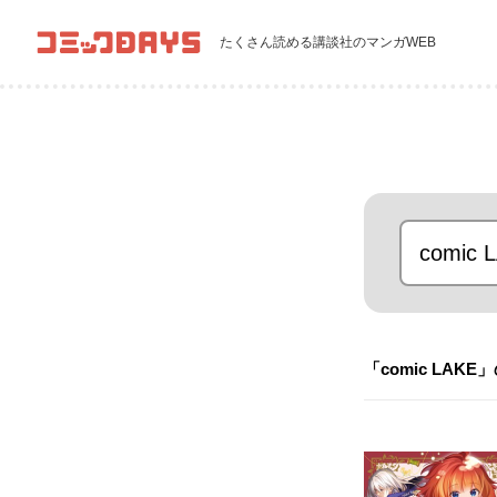
コミックDAYS
たくさん読める講談社のマンガWEB
「comic LAK