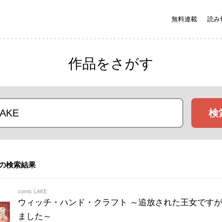
無料連載
読み
作品をさがす
検
E」の検索結果
comic LAKE
ウィッチ・ハンド・クラフト ～追放された王女です
ました～