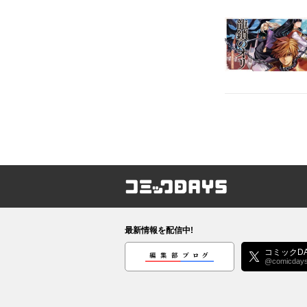
コミックDAYS
最新情報を配信中!
編集部ブログ
コミックDA
@comicday