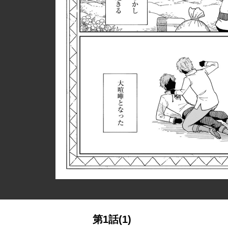
第1話(1)