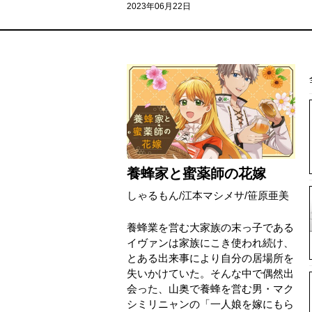
2023年06月22日
養蜂家と蜜薬師の花嫁
しゃるもん
/
江本マシメサ
/
笹原亜美
養蜂業を営む大家族の末っ子である
イヴァンは家族にこき使われ続け、
とある出来事により自分の居場所を
失いかけていた。そんな中で偶然出
会った、山奥で養蜂を営む男・マク
シミリニャンの「一人娘を嫁にもら