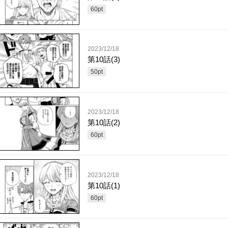
60
pt
2023/12/18
第10話(3)
50
pt
2023/12/18
第10話(2)
60
pt
2023/12/18
第10話(1)
60
pt