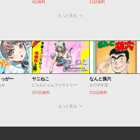
4話無料
11話無料
もっと見る
らっがー
ヤニねこ
なんと孫六
ろか
にゃんにゃんファクトリー
さだやす圭
107話無料
232話無料
もっと見る