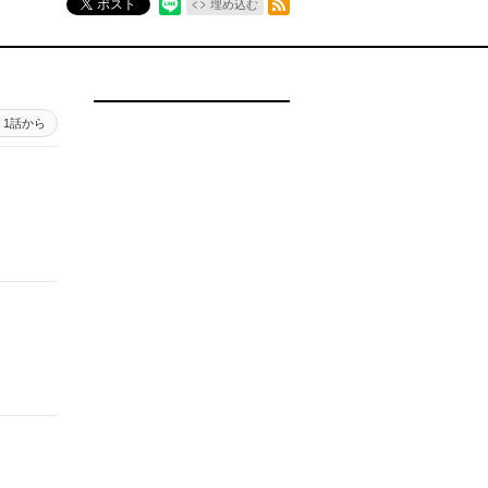
ポスト
埋め込む
1話から