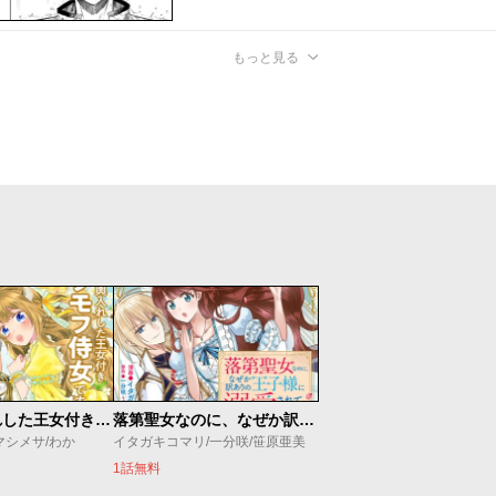
もっと見る
隣国に輿入れした王女付きモフモフ侍女ですが、本当の王女は私なんです
落第聖女なのに、なぜか訳ありの王子様に溺愛されています！
マシメサ/わか
イタガキコマリ/一分咲/笹原亜美
1話無料