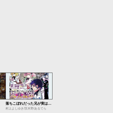
落ちこぼれだった兄が実は最強 ～史上最強の勇者は転生し、学園で無自覚に無双する～
村上よしゆき/茨木野/あるてら