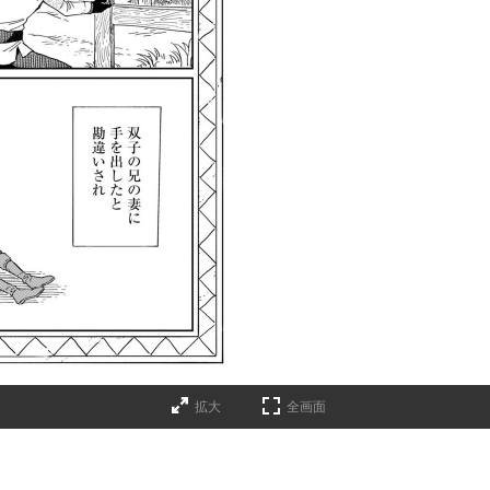
拡大
全画面