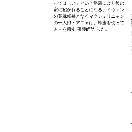
ってほしい」という懇願により彼の
家に招かれることになる。イヴァン
の花嫁候補となるマクシミリニャン
の一人娘・アニャは、蜂蜜を使って
人々を癒す“蜜薬師”だった。