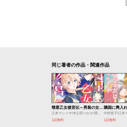
同じ著者の作品・関連作品
彗星乙女後宮伝～男装の女騎士、異国であやしいお役目に就きました～
江本マシメサ/木公田つかさ/潤宮るか
中村世子/江本
1話無料
1話無料