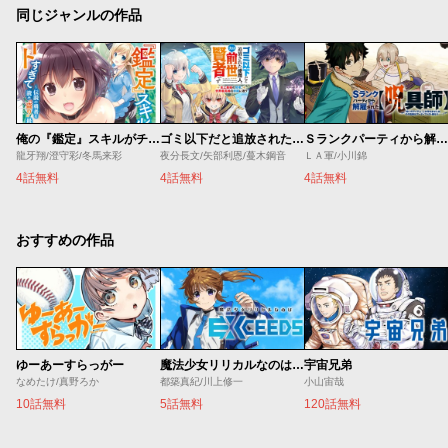
同じジャンルの作品
俺の『鑑定』スキルがチートすぎて
ゴミ以下だと追放された使用人、実は前世賢者です ～史上最強の賢者、世界最高峰の学園に通う～
Ｓランクパーティから解雇された【呪具師】～『呪いのアイテム』しか作れませんが、その性能はアーティファクト級なり……！～
龍牙翔/澄守彩/冬馬来彩
夜分長文/矢部利恩/蔓木鋼音
ＬＡ軍/小川錦
4話無料
4話無料
4話無料
おすすめの作品
ゆーあーすらっがー
魔法少女リリカルなのは EXCEEDS
宇宙兄弟
なめたけ/真野ろか
都築真紀/川上修一
小山宙哉
10話無料
5話無料
120話無料