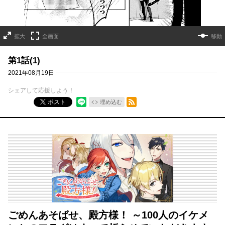
拡大
全画面
移動
第1話(1)
2021年08月19日
シェアして応援しよう！
RSSフィード
ポスト
埋め込む
ごめんあそばせ、殿方様！ ～100人のイケメ