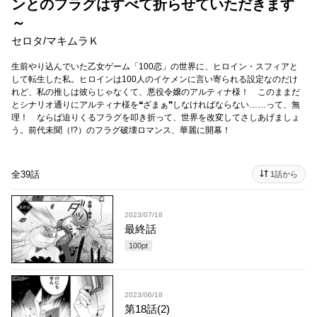
ンとのフラグはすべて折らせていただきます
～
セロタ
/
マキムラＫ
生前やり込んでいた乙女ゲーム「100恋」の世界に、ヒロイン・スフィアと
して転生した私。ヒロインは100人のイケメンに言い寄られる設定なのだけ
れど、私の推しは彼らじゃなくて、悪役令嬢のアルティナ様！ このままだ
とシナリオ通りにアルティナ様を❝ざまぁ❞しなければならない……って、無
理！ ならば迫りくるフラグを叩き折って、世界を改変してさしあげましょ
う。前代未聞（!?）のフラグ破壊ロマンス、華麗に開幕！
全39話
1話から
2023/07/18
最終話
100
pt
2023/06/18
第18話(2)