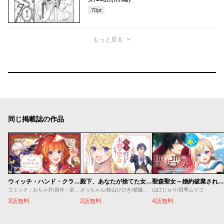
70
pt
もっと見る
同じ掲載誌の作品
ウィッチ・ハンド・クラフト ～追放された王女ですが雑貨屋さん始めました～
殿下、あなたが捨てた女が本物の聖女です
聖森聖女～婚約破棄された追放聖女ですが、狼王子の呪いを解いて溺愛されてます～今さら国に戻れって言われても遅いですっ！
コミック：おちゃ芥/原作：富士伸太/キャラクター原案：珠梨やすゆき
さっちゃん/狭山ひびき/紫藤むらさき
山口じゅり/四季ムツコ
3話無料
2話無料
4話無料