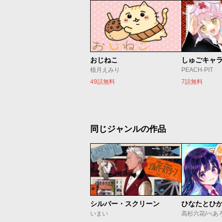
おじねこ
植月えみり
PEACH-PIT
49話無料
7話無料
同じジャンルの作品
シルバー・スクリーン
ひなたとひ
いまい
高杉六花/べあ