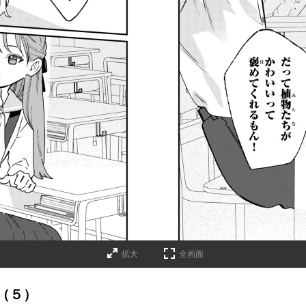
拡大
全画面
（５）