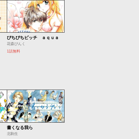
ぴちぴちピッチ ａｑｕａ
花森ぴんく
1話無料
書くなる我ら
北駒生