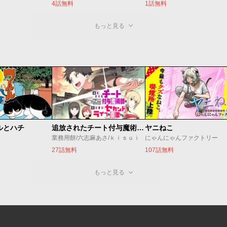
4話無料
1話無料
もっと見る
ルとハチ
追放されたチート付与魔術師は気ままなセカンドライフを謳歌する。 ～俺は武器だけじゃなく、あらゆるものに『強化ポイント』を付与できるし、俺の意思でいつでも効果を解除できるけど、残った人たち大丈夫？～
ヤニねこ
業務用餅/六志麻あさ/ｋｉｓｕｉ
にゃんにゃんファクトリー
27話無料
107話無料
もっと見る