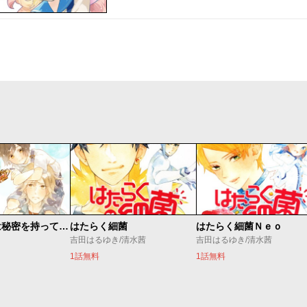
王様と少年は秘密を持っている
はたらく細菌
はたらく細菌Ｎｅｏ
吉田はるゆき/清水茜
吉田はるゆき/清水茜
1話無料
1話無料