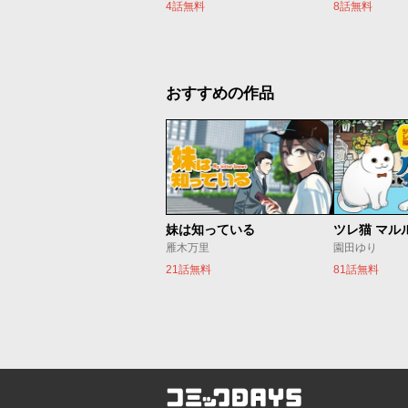
4話無料
8話無料
おすすめの作品
妹は知っている
ツレ猫 マル
雁木万里
園田ゆり
21話無料
81話無料
コミックDAYS