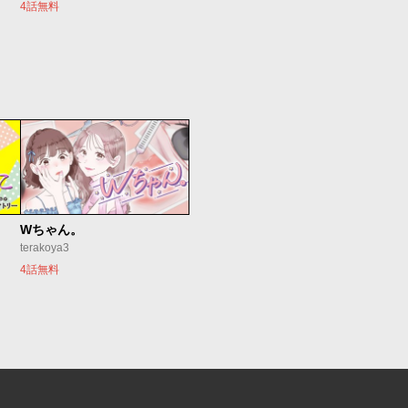
4話無料
Wちゃん。
terakoya3
4話無料