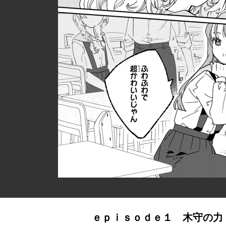
ｅｐｉｓｏｄｅ１ 木守の力