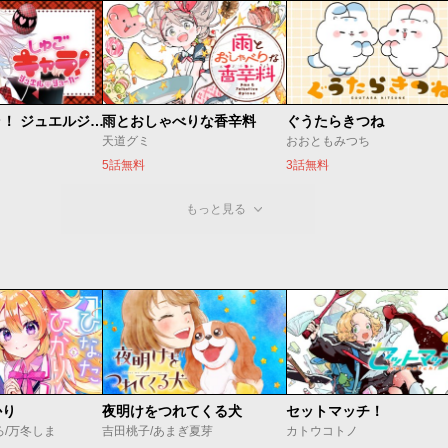
しゅごキャラ！ ジュエルジョーカー
雨とおしゃべりな香辛料
ぐうたらきつね
天道グミ
おおともみつち
5話無料
3話無料
もっと見る
かり
夜明けをつれてくる犬
セットマッチ！
ろ/万冬しま
吉田桃子/あまぎ夏芽
カトウコトノ