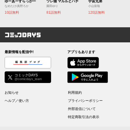
ゆーあーすらっがー
ツレ猫 マルルとハチ
宇宙兄弟
なめたけ/真野ろか
園田ゆり
小山宙哉
10話無料
81話無料
120話無料
コミックDAYS
最新情報を配信中!
アプリもあります
編集部ブログ
コミックDAYS
@comicdays_team
お知らせ
利用規約
ヘルプ／使い方
プライバシーポリシー
外部送信について
特定商取引法の表示