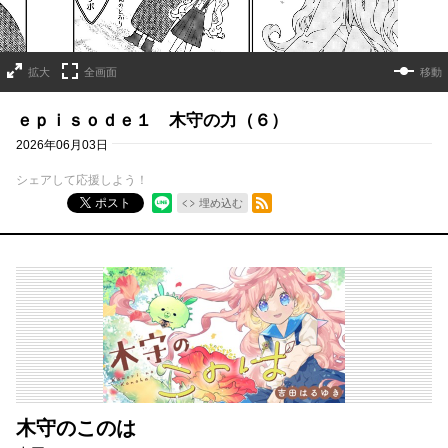
拡大
全画面
移動
ｅｐｉｓｏｄｅ１ 木守の力（６）
2026年06月03日
シェアして応援しよう！
RSSフィード
ポスト
埋め込む
木守のこのは