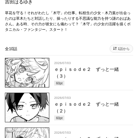
吉田はるゆき
草花を守る！それがわたし「木守」の仕事。転校生の少女・木乃葉が出会っ
たのは草木たちと対話したり、操ったりする不思議な能力を持つ謎のおばあ
さん。ある時、その力が彼女にも備わって？「木守」の少女の活躍を描くボ
タニカル・ファンタジー。スタート！
全10話
1話から
2026/07/03
ｅｐｉｓｏｄｅ２ ずっと一緒
（３）
60
pt
2026/07/03
ｅｐｉｓｏｄｅ２ ずっと一緒
（２）
60
pt
2026/07/03