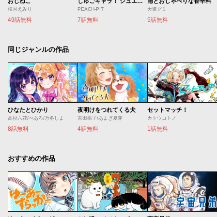
おじねこ
しゅごキャラ！ ジュエルジョーカー
雨とおしゃべりな香辛料
植月えみり
PEACH-PIT
天道グミ
49話無料
7話無料
5話無料
同じジャンルの作品
ひなたとひかり
夜明けをつれてくる犬
セットマッチ！
高杉六花/べあろ/万冬しま
吉田桃子/あまぎ夏芽
カトウコトノ
8話無料
4話無料
1話無料
おすすめの作品