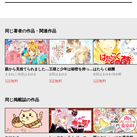
同じ著者の作品・関連作品
親から見捨てられました。自力で生き抜いてみせます。
王様と少年は秘密を持っている
はたらく細菌
まるねこ/吉田はるゆき
吉田はるゆき
吉田はるゆき/清水茜
1話無料
3話無料
1話無料
同じ掲載誌の作品