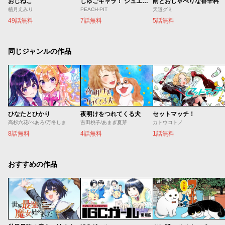
おじねこ
しゅごキャラ！ ジュエルジョーカー
雨とおしゃべりな香辛料
植月えみり
PEACH-PIT
天道グミ
49話無料
7話無料
5話無料
同じジャンルの作品
ひなたとひかり
夜明けをつれてくる犬
セットマッチ！
高杉六花/べあろ/万冬しま
吉田桃子/あまぎ夏芽
カトウコトノ
8話無料
4話無料
1話無料
おすすめの作品