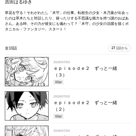
吉田はるゆき
草花を守る！それがわたし「木守」の仕事。転校生の少女・木乃葉が出会っ
たのは草木たちと対話したり、操ったりする不思議な能力を持つ謎のおばあ
さん。ある時、その力が彼女にも備わって？「木守」の少女の活躍を描くボ
タニカル・ファンタジー。スタート！
全10話
1話から
2026/07/03
ｅｐｉｓｏｄｅ２ ずっと一緒
（３）
60
pt
2026/07/03
ｅｐｉｓｏｄｅ２ ずっと一緒
（２）
60
pt
2026/07/03