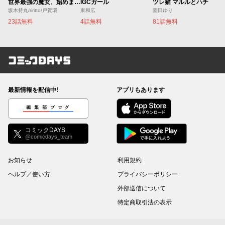
世界最強の魔女、始めました ～私だけ『攻略サイト』を見れる世界で自由に生きます～
IGCガール
ツレ猫 マルルとハチ
坂木持丸/riritto/戸賀環
東和広
園田ゆり
23話無料
4話無料
81話無料
コミックDAYS
最新情報を配信中!
アプリもあります
編集部ブログ
コミックDAYS
@comicdays_team
お知らせ
利用規約
ヘルプ／使い方
プライバシーポリシー
外部送信について
特定商取引法の表示