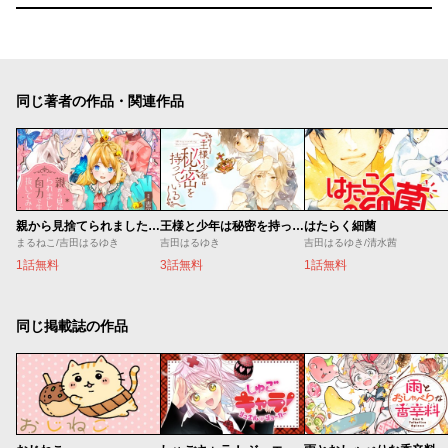
同じ著者の作品・関連作品
親から見捨てられました。自力で生き抜いてみせます。
王様と少年は秘密を持っている
はたらく細菌
まるねこ/吉田はるゆき
吉田はるゆき
吉田はるゆき/清水茜
1話無料
3話無料
1話無料
同じ掲載誌の作品