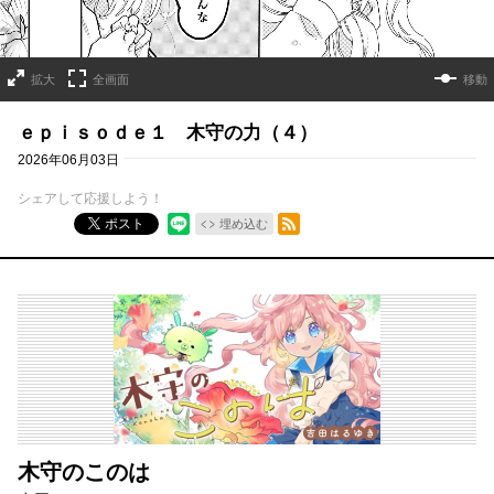
拡大
全画面
移動
ｅｐｉｓｏｄｅ１ 木守の力（４）
2026年06月03日
シェアして応援しよう！
RSSフィード
ポスト
埋め込む
木守のこのは