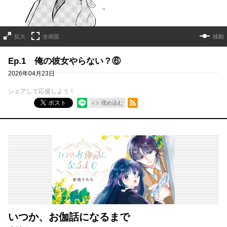
拡大
全画面
移動
Ep.1 俺の彼女やらない？⑥
2026年04月23日
シェアして応援しよう！
RSSフィード
ポスト
埋め込む
いつか、お伽話になるまで