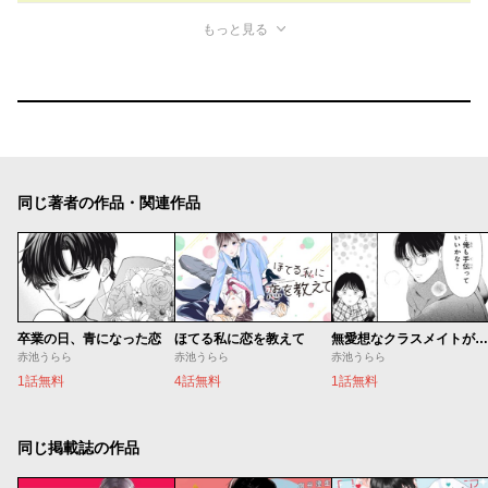
もっと見る
同じ著者の作品・関連作品
卒業の日、青になった恋
ほてる私に恋を教えて
無愛想なクラスメイトが窓際で
赤池うらら
赤池うらら
赤池うらら
1話無料
4話無料
1話無料
同じ掲載誌の作品