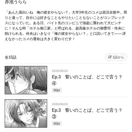
赤池うらら
「あんた面白いね 俺の彼女やらない？」大学3年生のコメは就活全敗中。周
りと違って、自分には好きなこともやりたいこともないことがコンプレック
スになっていた。ある日、バイト先のコンビニで強盗に襲われて大ピンチ
に！そんな時「ホテル御三家」と呼ばれる、超高級ホテルの御曹司・伶央に
助けられる。伶央はいきなり「俺の彼女やらない？」と口説いてきて───冴
えなかったコメの運命は大きく変わりだす！
全15話
1話から
2026/06/24
Ep.3 誓いのことば、どこで言う？
④
80
pt
2026/06/24
Ep.3 誓いのことば、どこで言う？
③
60
pt