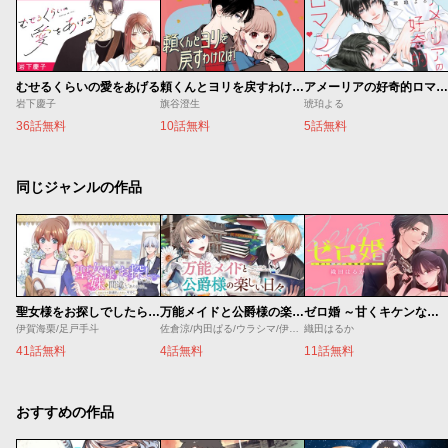
むせるくらいの愛をあげる
頼くんとヨリを戻すわけには！
アメーリアの好奇的ロマンス
岩下慶子
旗谷澄生
琥珀よる
36話無料
10話無料
5話無料
同じジャンルの作品
聖女様をお探しでしたら妹で間違いありません。さあどうぞお連れください、今すぐ。
万能メイドと公爵様の楽しい日々
ゼロ婚 ～甘くキケンな極秘任務～
伊賀海栗/足戸手斗
佐倉涼/内田ぱる/ウラシマ/伊藤テリヤキ
織田はるか
41話無料
4話無料
11話無料
おすすめの作品