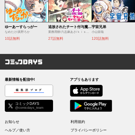
ゆーあーすらっがー
追放されたチート付与魔術師は気ままなセカンドライフを謳歌する。 ～俺は武器だけじゃなく、あらゆるものに『強化ポイント』を付与できるし、俺の意思でいつでも効果を解除できるけど、残った人たち大丈夫？～
宇宙兄弟
なめたけ/真野ろか
業務用餅/六志麻あさ/ｋｉｓｕｉ
小山宙哉
10話無料
27話無料
120話無料
コミックDAYS
最新情報を配信中!
アプリもあります
編集部ブログ
コミックDAYS
@comicdays_team
お知らせ
利用規約
ヘルプ／使い方
プライバシーポリシー