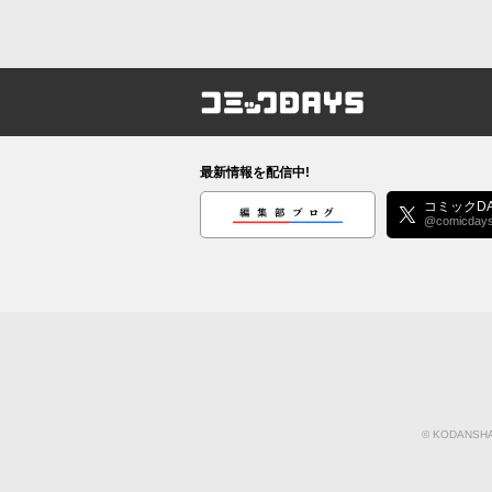
コミックDAYS
最新情報を配信中!
編集部ブログ
コミックDA
@comicday
©
KODANSHA 