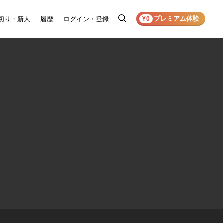
プレミアム体験
切り・新人
履歴
ログイン・登録
検
¥0
索