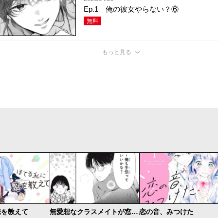
Ep.1 俺の彼女やらない？⑥
無料
もっと見る
恋を教えて
無愛想なクラスメイトが窓際で
恋の音、みつけた