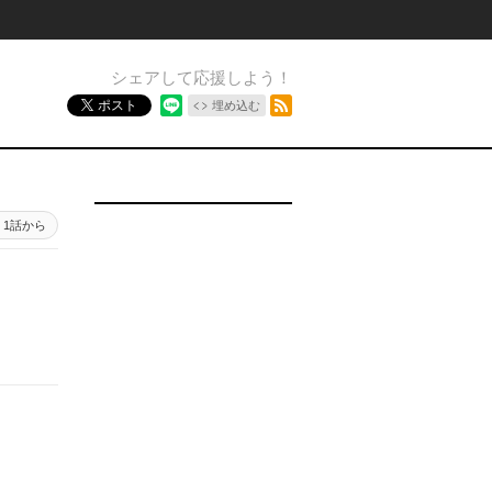
シェアして応援しよう！
RSSフィード
ポスト
埋め込む
1話から