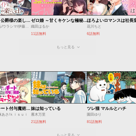
万能メイドと公爵様の楽しい日々
ゼロ婚 ～甘くキケンな極秘任務～
ほろよいロマンスは社長
佐倉涼/内田ぱる/ウラシマ/伊藤テリヤキ
織田はるか
花川ちと
11話無料
6話無料
もっと見る
追放されたチート付与魔術師は気ままなセカンドライフを謳歌する。 ～俺は武器だけじゃなく、あらゆるものに『強化ポイント』を付与できるし、俺の意思でいつでも効果を解除できるけど、残った人たち大丈夫？～
妹は知っている
ツレ猫 マルルとハチ
麻あさ/ｋｉｓｕｉ
雁木万里
園田ゆり
21話無料
81話無料
もっと見る