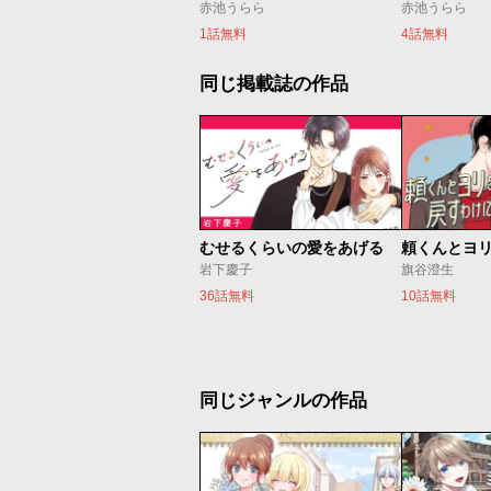
赤池うらら
赤池うらら
1話無料
4話無料
同じ掲載誌の作品
むせるくらいの愛をあげる
岩下慶子
旗谷澄生
36話無料
10話無料
同じジャンルの作品