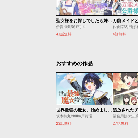
聖女様をお探しでしたら妹で間違いありません。さあどうぞお連れください、今すぐ。
伊賀海栗/足戸手斗
41話無料
4話無料
おすすめの作品
世界最強の魔女、始めました ～私だけ『攻略サイト』を見れる世界で自由に生きます～
坂木持丸/riritto/戸賀環
業務用餅/六志
23話無料
27話無料