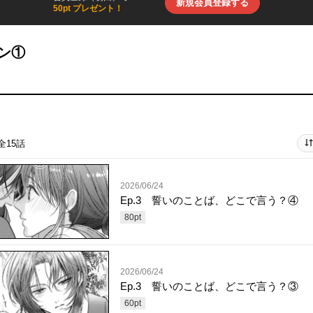
新規会員登録する
50pt プレゼント！
ーン①
全15話
2026/06/24
Ep.3 誓いのことば、どこで言う？④
80
pt
2026/06/24
Ep.3 誓いのことば、どこで言う？③
60
pt