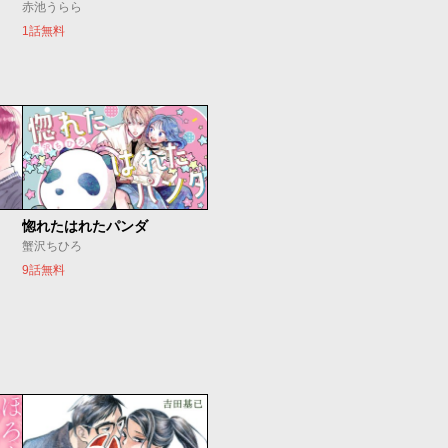
赤池うらら
1話無料
惚れたはれたパンダ
蟹沢ちひろ
9話無料