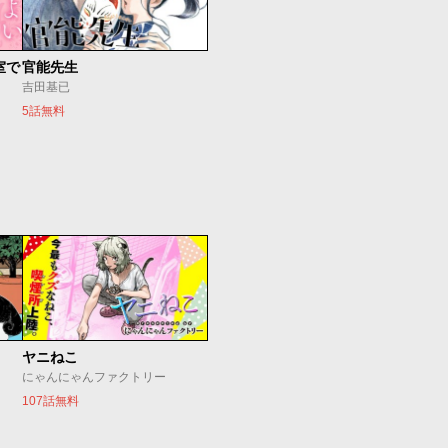
室で
官能先生
吉田基已
5話無料
ヤニねこ
にゃんにゃんファクトリー
107話無料