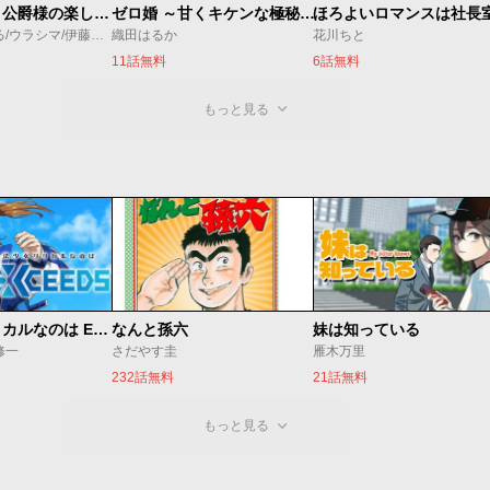
万能メイドと公爵様の楽しい日々
ゼロ婚 ～甘くキケンな極秘任務～
ほろよいロマンスは社長
佐倉涼/内田ぱる/ウラシマ/伊藤テリヤキ
織田はるか
花川ちと
11話無料
6話無料
もっと見る
魔法少女リリカルなのは EXCEEDS
なんと孫六
妹は知っている
修一
さだやす圭
雁木万里
232話無料
21話無料
もっと見る