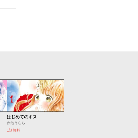
はじめてのキス
赤池うらら
1話無料