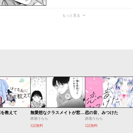
もっと見る
恋を教えて
無愛想なクラスメイトが窓際で
恋の音、みつけた
赤池うらら
赤池うらら
1話無料
1話無料