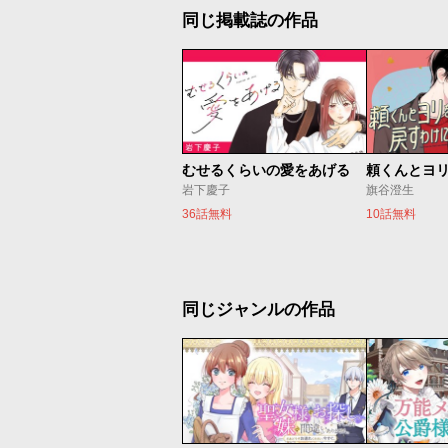
同じ掲載誌の作品
むせるくらいの愛をあげる
岩下慶子
旗谷澄生
36話無料
10話無料
同じジャンルの作品