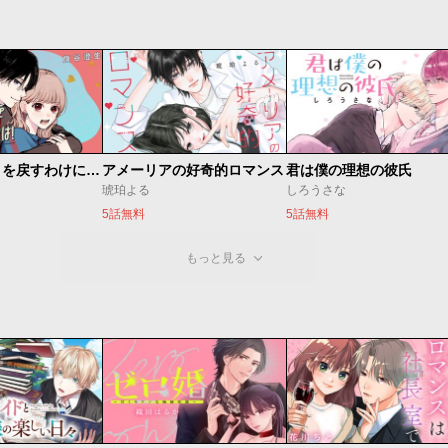
頼くんとヨリを戻すわけには！
アメーリアの好奇的ロマンス
君は僕の理想の彼氏
琥珀よる
しろうさな
5話無料
5話無料
もっと見る