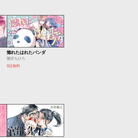
惚れたはれたパンダ
蟹沢ちひろ
9話無料