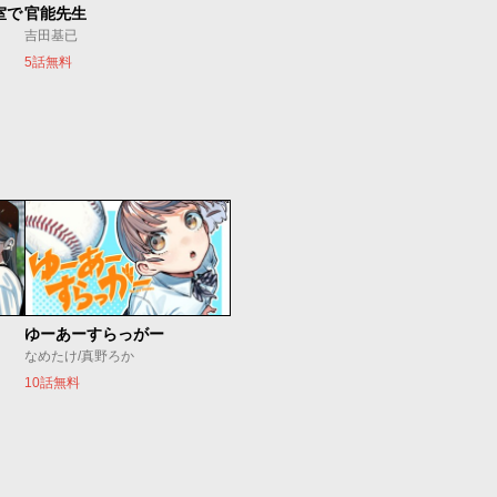
室で
官能先生
吉田基已
5話無料
ゆーあーすらっがー
なめたけ/真野ろか
10話無料