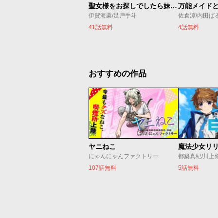
聖女様をお探しでしたら妹で間違いありません。さあどうぞお連れください、今すぐ。
伊賀海栗/足戸手斗
41話無料
4話無料
おすすめの作品
ヤニねこ
にゃんにゃんファクトリー
都築真紀/川上
107話無料
5話無料