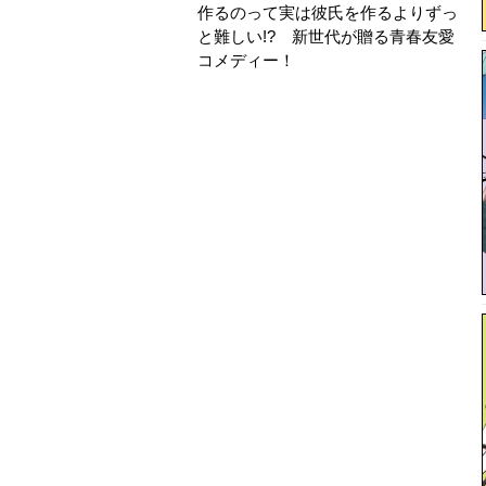
作るのって実は彼氏を作るよりずっ
と難しい!? 新世代が贈る青春友愛
コメディー！