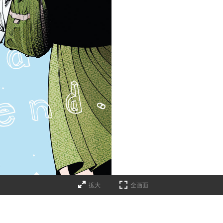
拡大
全画面