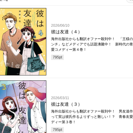
2026/06/10
彼は友達（４）
海外出版社からも翻訳オファー殺到中！ 「王様の
ンチ」などメディアでも話題沸騰中！ 新時代の青
愛コメディー第４巻！
795
pt
2026/03/11
彼は友達（３）
海外出版社からも翻訳オファー殺到中！ 男友達作
って実は彼氏作るよりずっと難しい！？ 青春友愛
ディー第３巻！
795
pt