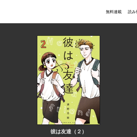
無料連載
読み
彼は友達（２）