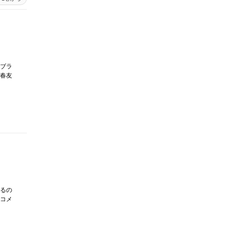
ブラ
春友
るの
コメ