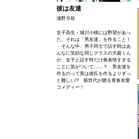
彼は友達
浦野月鼓
女子高生・城川小桃には野望があっ
た。それは「男友達」を作ること！
そんな中、男子同士で話す時はあ
んなに笑顔な同じクラスの大庭くん
が、女子と話す時だけ無表情すぎる
ことに気がついて……？ 男友達を
作るのって実は彼氏を作るよりずっ
と難しい!? 新世代が贈る青春友愛
コメディー！