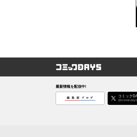
コミックDAYS
最新情報を配信中!
編集部ブログ
コミックDA
@comicday