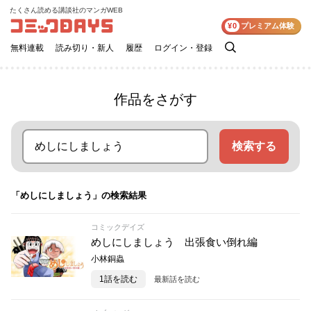
たくさん読める講談社のマンガWEB
コミックDAYS
¥0
プレミアム体験
無料連載
読み切り・新人
履歴
ログイン・登録
検
索
作品をさがす
検索する
「めしにしましょう」の検索結果
コミックデイズ
めしにしましょう 出張食い倒れ編
小林銅蟲
1話を読む
最新話を読む