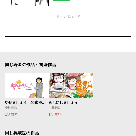
もっと見る
同じ著者の作品・関連作品
やせましょう 40歳漫画家が半年で15kg本気(マジ)ダイエットした記録
めしにしましょう
小林銅蟲
小林銅蟲
1話無料
1話無料
同じ掲載誌の作品