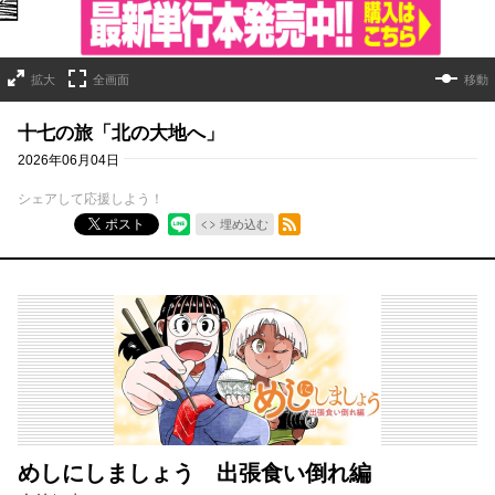
拡大
全画面
移動
十七の旅「北の大地へ」
2026年06月04日
シェアして応援しよう！
RSSフィード
ポスト
埋め込む
めしにしましょう 出張食い倒れ編