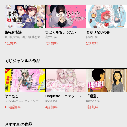
接待麻雀課
ひとくちちょうだい
まがりなりの春
新川帆立/奥山響介/後藤悠太
髙井野花
伊波日和
4話無料
7話無料
5話無料
同じジャンルの作品
ヤニねこ
Coquette ～コケット～
「壇蜜」
にゃんにゃんファクトリー
BOMHAT
清野とおる
107話無料
4話無料
1話無料
おすすめの作品