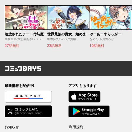
追放されたチート付与魔術師は気ままなセカンドライフを謳歌する。 ～俺は武器だけじゃなく、あらゆるものに『強化ポイント』を付与できるし、俺の意思でいつでも効果を解除できるけど、残った人たち大丈夫？～
世界最強の魔女、始めました ～私だけ『攻略サイト』を見れる世界で自由に生きます～
ゆーあーすらっがー
業務用餅/六志麻あさ/ｋｉｓｕｉ
坂木持丸/riritto/戸賀環
なめたけ/真野ろか
27話無料
23話無料
10話無料
コミックDAYS
最新情報を配信中!
アプリもあります
編集部ブログ
コミックDAYS
@comicdays_team
お知らせ
利用規約