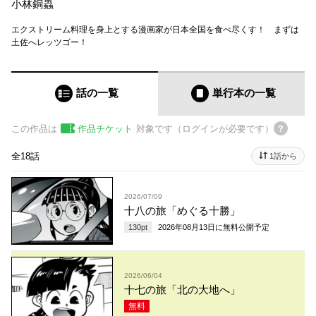
小林銅蟲
エクストリーム料理を身上とする漫画家が日本全国を食べ尽くす！ まずは
土佐へレッツゴー！
話の一覧
単行本
の一覧
この作品は
作品チケット
対象です（ログインが必要です）
全18話
1話から
2026/07/09
十八の旅「めぐる十勝」
130
pt
2026年08月13日
に無料公開予定
2026/06/04
十七の旅「北の大地へ」
無料