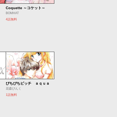
Coquette ～コケット～
BOMHAT
4話無料
ぴちぴちピッチ ａｑｕａ
花森ぴんく
1話無料