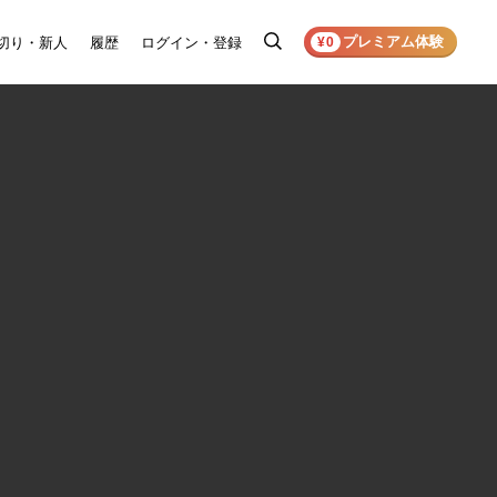
プレミアム体験
切り・新人
履歴
ログイン・登録
検
¥0
索