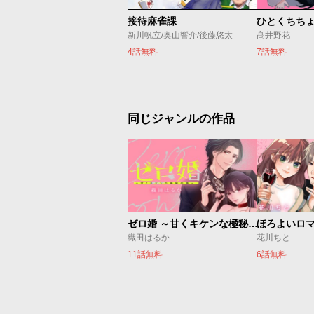
接待麻雀課
ひとくちち
新川帆立/奥山響介/後藤悠太
髙井野花
4話無料
7話無料
同じジャンルの作品
ゼロ婚 ～甘くキケンな極秘任務～
ほろよいロ
織田はるか
花川ちと
11話無料
6話無料