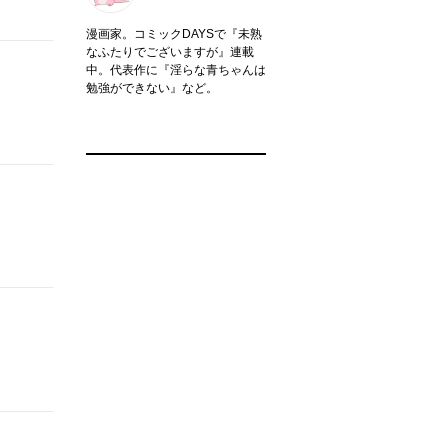
漫画家。コミックDAYSで『未熟
なふたりでございますが』連載
中。代表作に『淫らな青ちゃんは
勉強ができない』など。