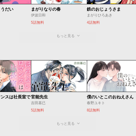
ょうだい
まがりなりの春
鉄のおじょうさま
伊波日和
まがりひろあき
5話無料
4話無料
もっと見る
マンスは社長室で
官能先生
僕のいとこのおねえさん
吉田基已
春野ユキト
5話無料
8話無料
もっと見る