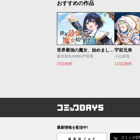
おすすめの作品
世界最強の魔女、始めました ～私だけ『攻略サイト』を見れる世界で自由に生きます～
宇宙兄弟
坂木持丸/riritto/戸賀環
小山宙哉
23話無料
120話無料
コミックDAYS
最新情報を配信中!
編集部ブログ
コミックDA