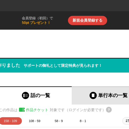
会員登録（初回）で
新規会員登録する
50pt プレゼント！
作りました
サポートの御礼として限定特典が見られます！
話の一覧
単行本
の一覧
この作品は
作品チケット
対象です（ログインが必要です）
158 - 109
108 - 59
58 - 9
8 - 1