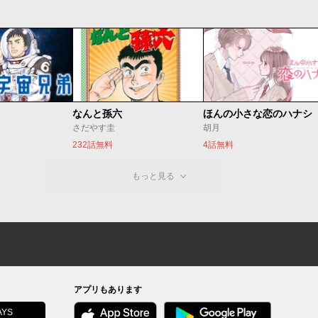
なんと孫六
ほんの小さな恋のハナシ
さだやす圭
胡月
232話無料
4話無料
もっと見る
アプリもあります
YS