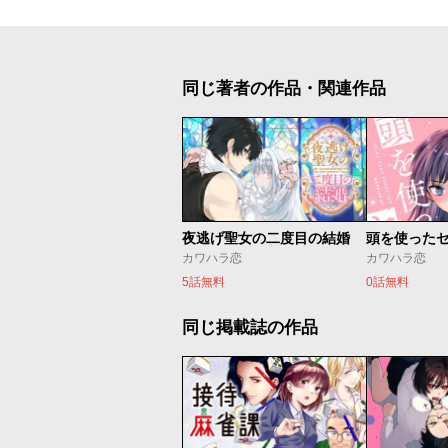
同じ著者の作品・関連作品
夜逃げ聖女の二度目の結婚
頭を使った
カワハラ恋
カワハラ恋
5話無料
0話無料
同じ掲載誌の作品