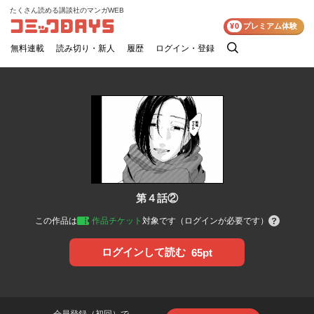
たくさん読める講談社のマンガWEB
コミックDAYS
¥0
プレミアム体験
無料連載
読み切り・新人
履歴
ログイン・登録
検
索
第４話②
この作品は
作品チケット
対象です（ログインが必要です）
ログインして読む
65pt