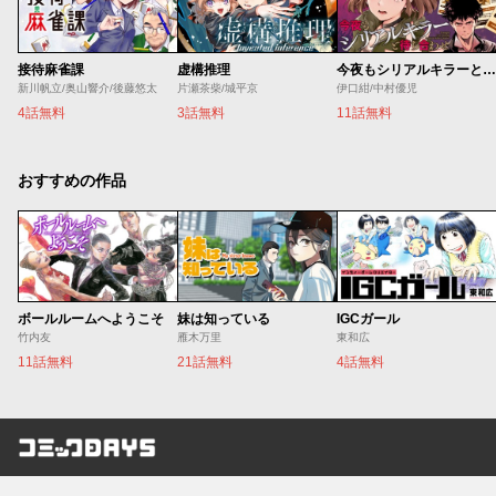
接待麻雀課
虚構推理
今夜もシリアルキラーと待ち合わせ
新川帆立/奥山響介/後藤悠太
片瀬茶柴/城平京
伊口紺/中村優児
4話無料
3話無料
11話無料
おすすめの作品
ボールルームへようこそ
妹は知っている
IGCガール
竹内友
雁木万里
東和広
11話無料
21話無料
4話無料
コミックDAYS