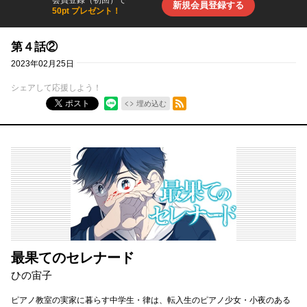
会員登録（初回）で
新規会員登録する
50pt プレゼント！
第４話②
2023年02月25日
シェアして応援しよう！
RSSフィード
ポスト
埋め込む
最果てのセレナード
ひの宙子
ピアノ教室の実家に暮らす中学生・律は、転入生のピアノ少女・小夜のある