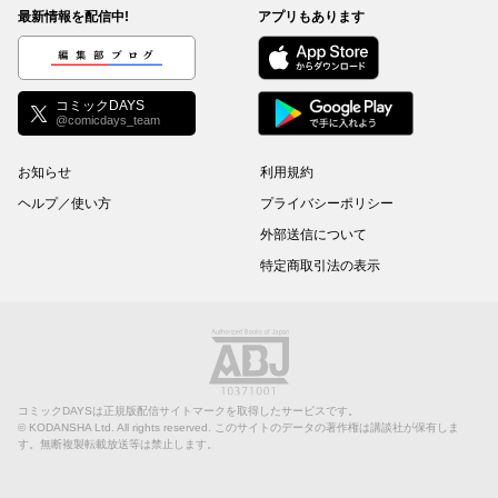
最新情報を配信中!
アプリもあります
編集部ブログ
コミックDAYS
@comicdays_team
お知らせ
利用規約
ヘルプ／使い方
プライバシーポリシー
外部送信について
特定商取引法の表示
コミックDAYSは正規版配信サイトマークを取得したサービスです。
©
KODANSHA Ltd.
All rights reserved. このサイトのデータの著作権は講談社が保有しま
す。無断複製転載放送等は禁止します。