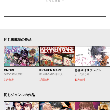
もっと見る
同じ掲載誌の作品
OMORI
KRAKEN MARE
あさやけリフレイン
OMOCAT/此糸縫
IZU/HAGANE/原正人
まつだひかり
3話無料
1話無料
1話無料
同じジャンルの作品