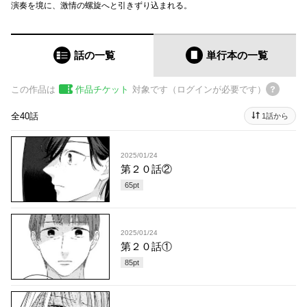
演奏を境に、激情の螺旋へと引きずり込まれる。
話の一覧
単行本
の一覧
この作品は
作品チケット
対象です（ログインが必要です）
全40話
1話から
2025/01/24
第２０話②
65
pt
2025/01/24
第２０話①
85
pt