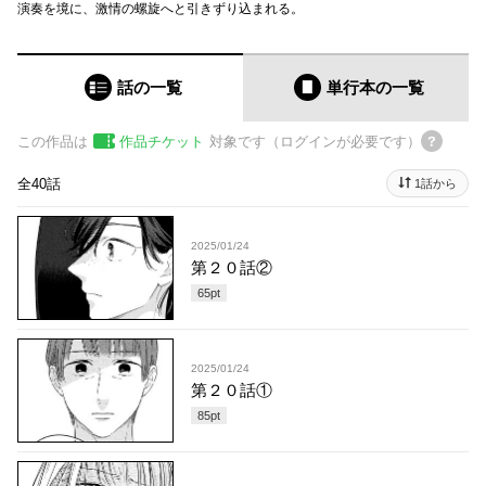
演奏を境に、激情の螺旋へと引きずり込まれる。
話の一覧
単行本
の一覧
この作品は
作品チケット
対象です（ログインが必要です）
全40話
1話から
2025/01/24
第２０話②
65
pt
2025/01/24
第２０話①
85
pt