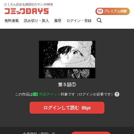
たくさん読める講談社のマンガWEB
コミックDAYS
¥0
プレミアム体験
無料連載
読み切り・新人
履歴
ログイン・登録
検
索
第５話①
この作品は
作品チケット
対象です（ログインが必要です）
ログインして読む
85pt