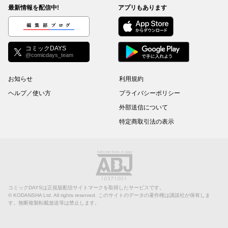
最新情報を配信中!
アプリもあります
編集部ブログ
コミックDAYS
@comicdays_team
お知らせ
利用規約
ヘルプ／使い方
プライバシーポリシー
外部送信について
特定商取引法の表示
コミックDAYSは正規版配信サイトマークを取得したサービスです。
©
KODANSHA Ltd.
All rights reserved. このサイトのデータの著作権は講談社が保有しま
す。無断複製転載放送等は禁止します。