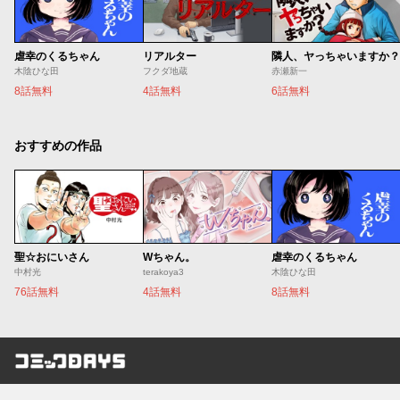
虐幸のくるちゃん
リアルター
隣人、ヤっちゃいますか？
木陰ひな田
フクダ地蔵
赤瀬新一
8話無料
4話無料
6話無料
おすすめの作品
聖☆おにいさん
Wちゃん。
虐幸のくるちゃん
中村光
terakoya3
木陰ひな田
76話無料
4話無料
8話無料
コミックDAYS