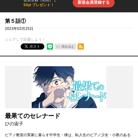
会員登録（初回）で
新規会員登録する
50pt プレゼント！
第５話①
2023年03月25日
シェアして応援しよう！
RSSフィード
ポスト
埋め込む
最果てのセレナード
ひの宙子
ピアノ教室の実家に暮らす中学生・律は、転入生のピアノ少女・小夜のある