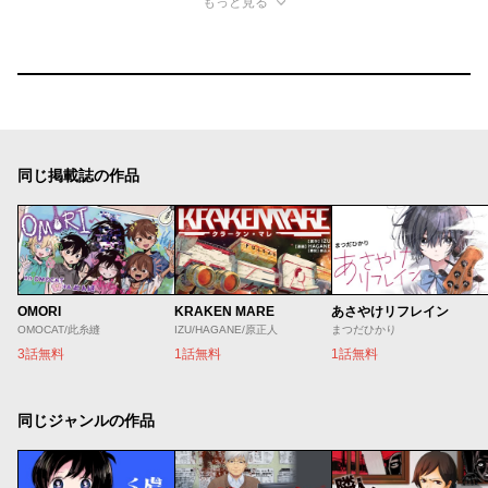
もっと見る
同じ掲載誌の作品
OMORI
KRAKEN MARE
あさやけリフレイン
OMOCAT/此糸縫
IZU/HAGANE/原正人
まつだひかり
3話無料
1話無料
1話無料
同じジャンルの作品