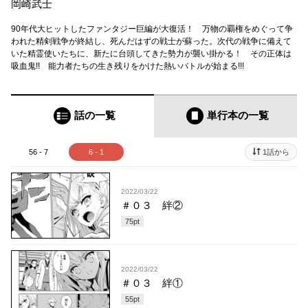
岡崎武士
90年代大ヒットしたファンタジー巨編が大復活！ 万物の覇権をめぐって争
われた精剣戦争が終結し、死んだはずの戦士が蘇った。次代の戦争に備えて
いた精霊使いたちに、新たに台頭してきた勢力が襲い掛かる！ その正体は
吸血鬼!! 能力者たちの生き残りをかけた熱いバトルが始まる!!!
話の一覧
単行本
の一覧
56 - 7
6 - 1
1話から
2022/03/22
＃０３ 絆②
75
pt
2022/03/22
＃０３ 絆①
55
pt