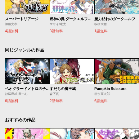
スーパートリアージ
邪神の孫 ダークエルフ姉妹と過ごす異世界引きこもり生活
魔力枯れのダークエルフ
加藤文孝
マサイ/竜太
板橋大祐
4話無料
3話無料
1話無料
同じジャンルの作品
ベオグラードメトロの子供たち
すだちの魔王城
Pumpkin Scissors
隷蔵庫/山座一心
森下真
岩永亮太郎
6話無料
2話無料
6話無料
おすすめの作品