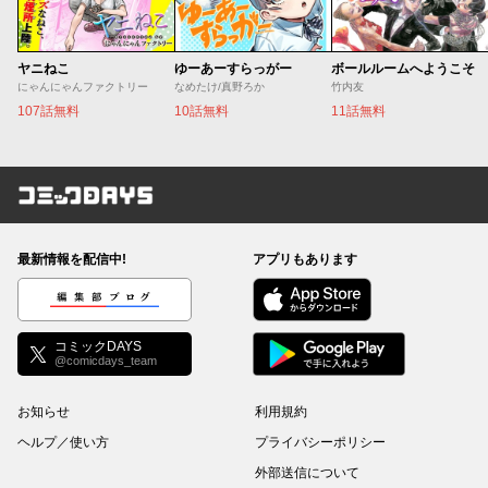
ヤニねこ
ゆーあーすらっがー
ボールルームへようこそ
にゃんにゃんファクトリー
なめたけ/真野ろか
竹内友
107話無料
10話無料
11話無料
コミックDAYS
最新情報を配信中!
アプリもあります
編集部ブログ
コミックDAYS
@comicdays_team
お知らせ
利用規約
ヘルプ／使い方
プライバシーポリシー
外部送信について