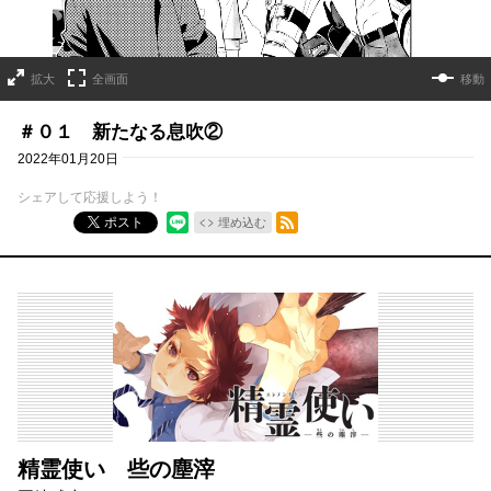
拡大
全画面
移動
＃０１ 新たなる息吹②
2022年01月20日
シェアして応援しよう！
RSSフィード
ポスト
埋め込む
精霊使い 些の塵滓