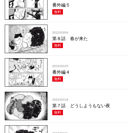
番外編５
無料
2022/03/04
第８話 春が来た
無料
2022/02/25
番外編４
無料
2022/02/18
第７話 どうしようもない夜
無料