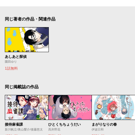
同じ著者の作品・関連作品
あしあと探偵
園田ゆり
1話無料
同じ掲載誌の作品
接待麻雀課
ひとくちちょうだい
まがりなりの春
新川帆立/奥山響介/後藤悠太
髙井野花
伊波日和