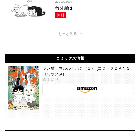
2022/01/14
番外編１
無料
もっと見る
コミックス情報
ツレ猫 マルルとハチ（１） (コミックＤＡＹＳ
コミックス)
園田ゆり