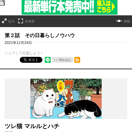
拡大
全画面
移動
第２話 その日暮らしノウハウ
2021年12月24日
シェアして応援しよう！
RSSフィード
ポスト
埋め込む
ツレ猫 マルルとハチ