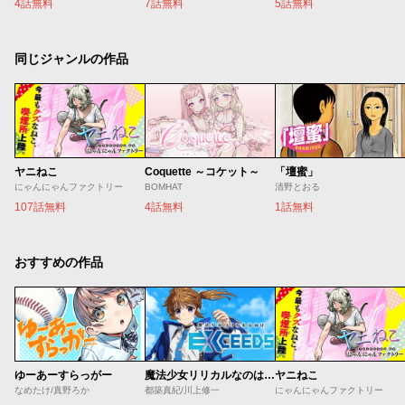
4話無料
7話無料
5話無料
同じジャンルの作品
ヤニねこ
Coquette ～コケット～
「壇蜜」
にゃんにゃんファクトリー
BOMHAT
清野とおる
107話無料
4話無料
1話無料
おすすめの作品
ゆーあーすらっがー
魔法少女リリカルなのは EXCEEDS
ヤニねこ
なめたけ/真野ろか
都築真紀/川上修一
にゃんにゃんファクトリー