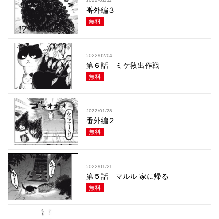
2022/02/11
番外編３
無料
2022/02/04
第６話 ミケ救出作戦
無料
2022/01/28
番外編２
無料
2022/01/21
第５話 マルル 家に帰る
無料