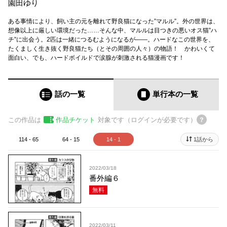
園田ゆり
ある事情により、飼い主の元を離れて野良猫になった”マルル”。外の世界は、
想像以上に厳しい環境だった……そんな中、マルルは目つきの悪いオス猫”ハ
チ”に出会う。2匹は一緒につるむようになるが――。ハードなこの世界を、
たくましく生き抜く野良猫たち（とその周囲の人々）の物語！ かわいくて
面白い、でも、ハードボイルドで涙腺が刺激される猫漫画です！
話の一覧
単行本
の一覧
この作品は
作品チケット
対象です（ログインが必要です）
114 - 65
64 - 15
14 - 1
1話から
2022/03/18
番外編６
無料
2022/03/11