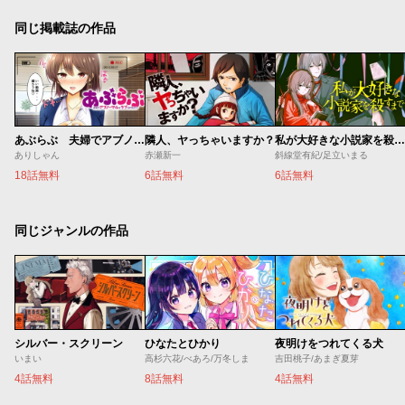
同じ掲載誌の作品
あぶらぶ 夫婦でアブノーマルなラブしませんか？
隣人、ヤっちゃいますか？
私が大好きな小説家を殺すまで
ありしゃん
赤瀬新一
斜線堂有紀/足立いまる
18話無料
6話無料
6話無料
同じジャンルの作品
シルバー・スクリーン
ひなたとひかり
夜明けをつれてくる犬
いまい
高杉六花/べあろ/万冬しま
吉田桃子/あまぎ夏芽
4話無料
8話無料
4話無料