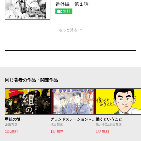
番外編 第１話
無料
もっと見る
同じ著者の作品・関連作品
甲組の徹
グランドステーション～上野駅鉄道公安室日常～
働くということ
池田邦彦
池田邦彦
黒井千次/池田邦彦
1話無料
1話無料
1話無料