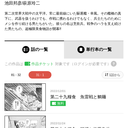
池田邦彦
/
萩原玲二
第二次世界大戦中の太平洋。常に最前線にいた駆逐艦・幸風。その艦橋の真
下に、武器を扱うわけでも、作戦に携わるわけでもなく、兵士たちのために
メシを作り続ける男たちがいた。彼らの名は烹炊兵。戦争のハラを支え続け
た男たちの、超極限美食物語が開幕!!
話の一覧
単行本
の一覧
この作品は
作品チケット
対象です（ログインが必要です）
81 - 32
31 - 1
1話から
2022/12/01
第二十九糧食 魚雷戦と鯛麺
無料
2022/11/24