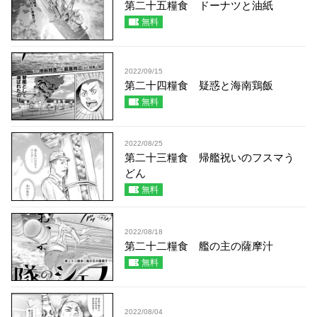
第二十五糧食 ドーナツと油紙
無料
2022/09/15
第二十四糧食 疑惑と海南鶏飯
無料
2022/08/25
第二十三糧食 帰艦祝いのフスマう
どん
無料
2022/08/18
第二十二糧食 艦の主の薩摩汁
無料
2022/08/04