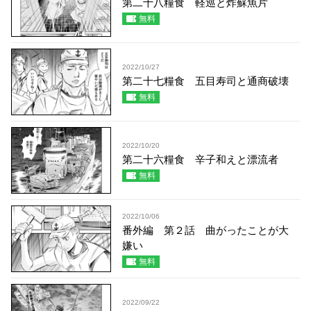
第二十八糧食 軽巡と炸蘇魚片
無料
2022/10/27
第二十七糧食 五目寿司と通商破壊
無料
2022/10/20
第二十六糧食 辛子和えと漂流者
無料
2022/10/06
番外編 第２話 曲がったことが大
嫌い
無料
2022/09/22