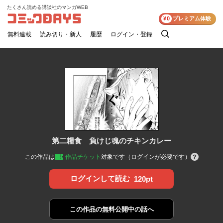
たくさん読める講談社のマンガWEB
コミックDAYS
¥0
プレミアム体験
無料連載
読み切り・新人
履歴
ログイン・登録
検
索
第二糧食 負けじ魂のチキンカレー
この作品は
作品チケット
対象です（ログインが必要です）
ログインして読む
120pt
この作品の
無料公開中の話へ