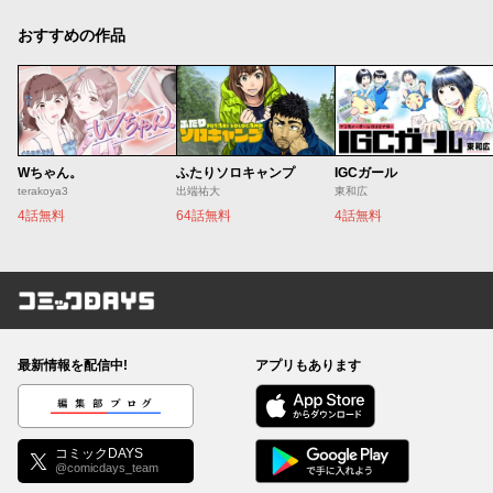
おすすめの作品
Wちゃん。
ふたりソロキャンプ
IGCガール
terakoya3
出端祐大
東和広
4話無料
64話無料
4話無料
コミックDAYS
最新情報を配信中!
アプリもあります
編集部ブログ
コミックDAYS
@comicdays_team