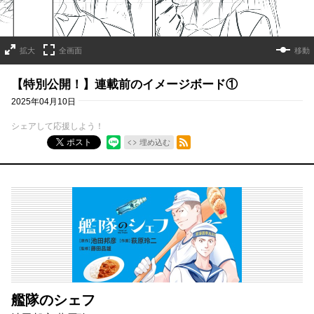
拡大
全画面
移動
【特別公開！】連載前のイメージボード①
2025年04月10日
シェアして応援しよう！
RSSフィード
ポスト
埋め込む
艦隊のシェフ