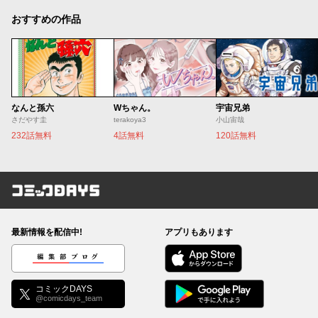
おすすめの作品
なんと孫六
Wちゃん。
宇宙兄弟
さだやす圭
terakoya3
小山宙哉
232話無料
4話無料
120話無料
コミックDAYS
最新情報を配信中!
アプリもあります
編集部ブログ
コミックDAYS
@comicdays_team