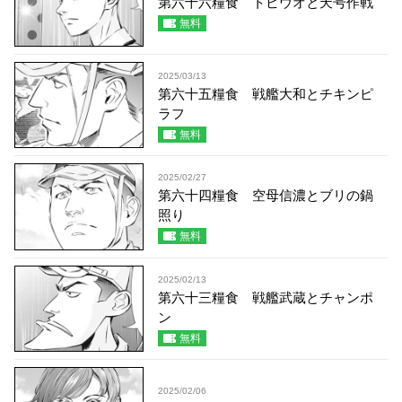
第六十六糧食 トビウオと天号作戦
無料
2025/03/13
第六十五糧食 戦艦大和とチキンピ
ラフ
無料
2025/02/27
第六十四糧食 空母信濃とブリの鍋
照り
無料
2025/02/13
第六十三糧食 戦艦武蔵とチャンポ
ン
無料
2025/02/06