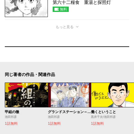
第六十二糧食 重湯と探照灯
無料
もっと見る
同じ著者の作品・関連作品
甲組の徹
グランドステーション～上野駅鉄道公安室日常～
働くということ
池田邦彦
池田邦彦
黒井千次/池田邦彦
1話無料
1話無料
1話無料