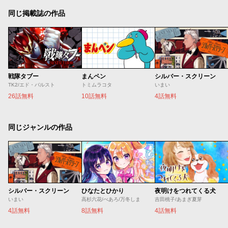
同じ掲載誌の作品
戦隊タブー
まんペン
シルバー・スクリーン
TK2/エド・バルスト
トミムラコタ
いまい
26話無料
10話無料
4話無料
同じジャンルの作品
シルバー・スクリーン
ひなたとひかり
夜明けをつれてくる犬
いまい
高杉六花/べあろ/万冬しま
吉田桃子/あまぎ夏芽
4話無料
8話無料
4話無料