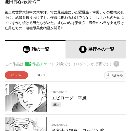
池田邦彦
/
萩原玲二
第二次世界大戦中の太平洋。常に最前線にいた駆逐艦・幸風。その艦橋の真
下に、武器を扱うわけでも、作戦に携わるわけでもなく、兵士たちのために
メシを作り続ける男たちがいた。彼らの名は烹炊兵。戦争のハラを支え続け
た男たちの、超極限美食物語が開幕!!
話の一覧
単行本
の一覧
この作品は
作品チケット
対象です（ログインが必要です）
81 - 32
31 - 1
1話から
2025/06/05
エピローグ 幸風
85
pt
2025/05/22
第六十八糧食 ワケギと涙