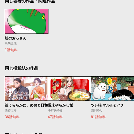
同じ著者の作品・関連作品
蛙のおっさん
島袋全優
1話無料
同じ掲載誌の作品
波うららかに、めおと日和
週末やらかし飯
ツレ猫 マルルとハチ
西香はち
小村あゆみ
園田ゆり
36話無料
47話無料
81話無料