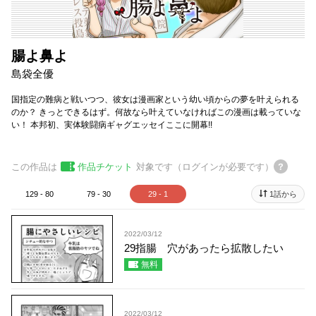
腸よ鼻よ
島袋全優
国指定の難病と戦いつつ、彼女は漫画家という幼い頃からの夢を叶えられる
のか？ きっとできるはず。何故なら叶えていなければこの漫画は載っていな
い！ 本邦初、実体験闘病ギャグエッセイここに開幕!!
この作品は
作品チケット
対象です（ログインが必要です）
129 - 80
79 - 30
29 - 1
1話から
2022/03/12
29指腸 穴があったら拡散したい
無料
2022/03/12