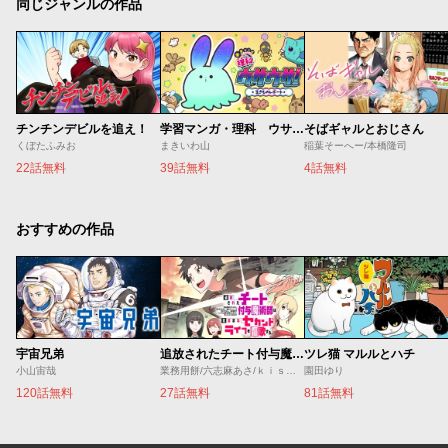
同じジャンルの作品
チンチンデビルを追え！
学習マンガ・理科 ウサウサ！
そばギャルとおじさん
くぼたふみお
まきいわ山
稲葉そーへー/本橋隆司
22話無料
39話無料
4話無料
おすすめの作品
宇宙兄弟
追放されたチート付与魔術師は気ままなセカンドライフを謳歌する。 ～俺は武器だけじゃなく、あらゆるものに『強化ポイント』を付与できるし、俺の意思でいつでも効果を解除できるけど、残った人たち大丈夫？～
ツレ猫 マルルとハチ
小山宙哉
業務用餅/六志麻あさ/ｋｉｓｕｉ
園田ゆり
120話無料
27話無料
81話無料