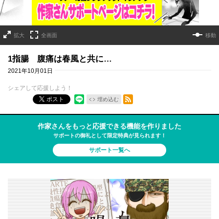
拡大
全画面
移動
1指腸 腹痛は春風と共に…
2021年10月01日
シェアして応援しよう！
RSSフィード
ポスト
埋め込む
作家さんをもっと応援できる機能を作りました
サポートの御礼として限定特典が見られます！
サポート一覧へ