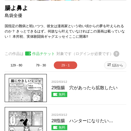
腸よ鼻よ
島袋全優
国指定の難病と戦いつつ、彼女は漫画家という幼い頃からの夢を叶えられる
のか？ きっとできるはず。何故なら叶えていなければこの漫画は載っていな
い！ 本邦初、実体験闘病ギャグエッセイここに開幕!!
この作品は
作品チケット
対象です（ログインが必要です）
129 - 80
79 - 30
29 - 1
1話から
2022/03/12
29指腸 穴があったら拡散したい
無料
2022/03/12
28指腸 ハンターになりたい…
無料