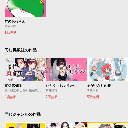
蛙のおっさん
島袋全優
1話無料
同じ掲載誌の作品
接待麻雀課
ひとくちちょうだい
まがりなりの春
新川帆立/奥山響介/後藤悠太
髙井野花
伊波日和
4話無料
7話無料
5話無料
同じジャンルの作品