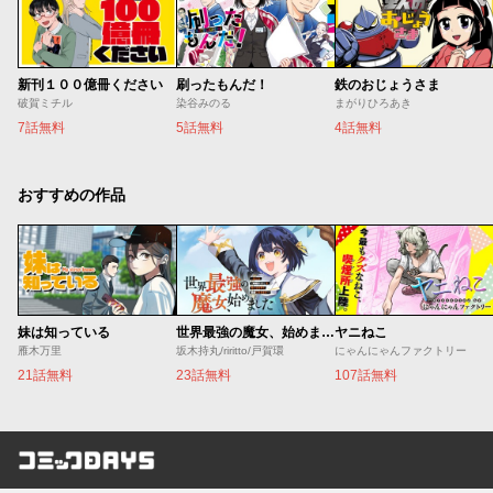
新刊１００億冊ください
刷ったもんだ！
鉄のおじょうさま
破賀ミチル
染谷みのる
まがりひろあき
7話無料
5話無料
4話無料
おすすめの作品
妹は知っている
世界最強の魔女、始めました ～私だけ『攻略サイト』を見れる世界で自由に生きます～
ヤニねこ
雁木万里
坂木持丸/riritto/戸賀環
にゃんにゃんファクトリー
21話無料
23話無料
107話無料
コミックDAYS