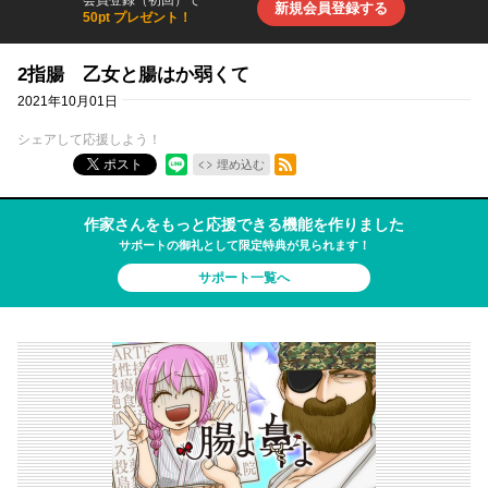
新規会員登録する
50pt プレゼント！
2指腸 乙女と腸はか弱くて
2021年10月01日
シェアして応援しよう！
RSSフィード
ポスト
埋め込む
作家さんをもっと応援できる機能を作りました
サポートの御礼として限定特典が見られます！
サポート一覧へ