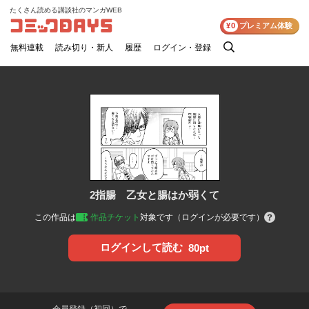
たくさん読める講談社のマンガWEB
コミックDAYS
¥0
プレミアム体験
無料連載
読み切り・新人
履歴
ログイン・登録
検
索
2指腸 乙女と腸はか弱くて
この作品は
作品チケット
対象です（ログインが必要です）
ログインして読む
80pt
会員登録（初回）で