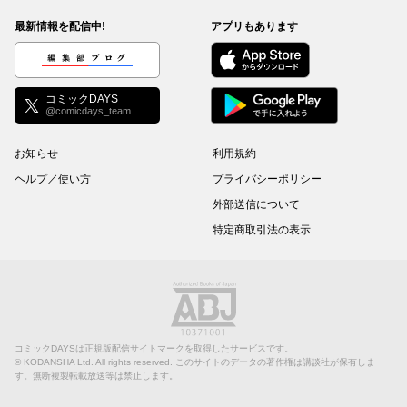
最新情報を配信中!
アプリもあります
編集部ブログ
コミックDAYS
@comicdays_team
お知らせ
利用規約
ヘルプ／使い方
プライバシーポリシー
外部送信について
特定商取引法の表示
コミックDAYSは正規版配信サイトマークを取得したサービスです。
©
KODANSHA Ltd.
All rights reserved. このサイトのデータの著作権は講談社が保有しま
す。無断複製転載放送等は禁止します。