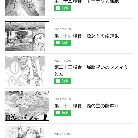
第二十五糧食 ドーナツと油紙
無料
2022/09/15
第二十四糧食 疑惑と海南鶏飯
無料
2022/08/25
第二十三糧食 帰艦祝いのフスマう
どん
無料
2022/08/18
第二十二糧食 艦の主の薩摩汁
無料
2022/08/04