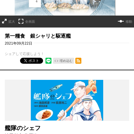
拡大
全画面
移動
第一糧食 銀シャリと駆逐艦
2021年09月22日
シェアして応援しよう！
RSSフィード
ポスト
埋め込む
艦隊のシェフ