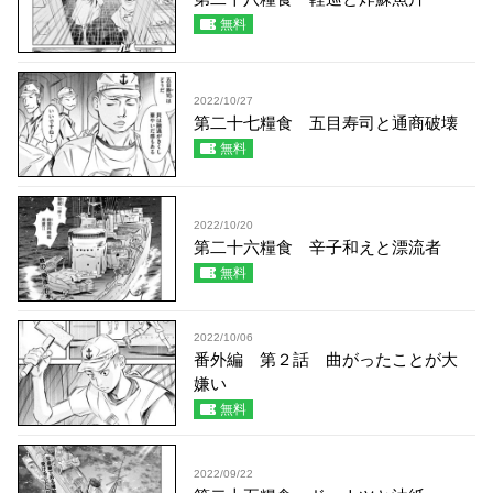
無料
2022/10/27
第二十七糧食 五目寿司と通商破壊
無料
2022/10/20
第二十六糧食 辛子和えと漂流者
無料
2022/10/06
番外編 第２話 曲がったことが大
嫌い
無料
2022/09/22