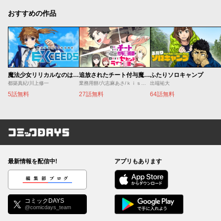
おすすめの作品
魔法少女リリカルなのは EXCEEDS
追放されたチート付与魔術師は気ままなセカンドライフを謳歌する。 ～俺は武器だけじゃなく、あらゆるものに『強化ポイント』を付与できるし、俺の意思でいつでも効果を解除できるけど、残った人たち大丈夫？～
ふたりソロキャンプ
都築真紀/川上修一
業務用餅/六志麻あさ/ｋｉｓｕｉ
出端祐大
5話無料
27話無料
64話無料
コミックDAYS
最新情報を配信中!
アプリもあります
編集部ブログ
コミックDAYS
@comicdays_team