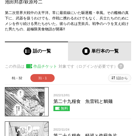
池田邦彦
/
萩原玲二
第二次世界大戦中の太平洋。常に最前線にいた駆逐艦・幸風。その艦橋の真
下に、武器を扱うわけでも、作戦に携わるわけでもなく、兵士たちのために
メシを作り続ける男たちがいた。彼らの名は烹炊兵。戦争のハラを支え続け
た男たちの、超極限美食物語が開幕!!
話の一覧
単行本
の一覧
この作品は
作品チケット
対象です（ログインが必要です）
81 - 32
31 - 1
1話から
2022/12/01
第二十九糧食 魚雷戦と鯛麺
無料
2022/11/24
第二十八糧食 軽巡と炸蘇魚片