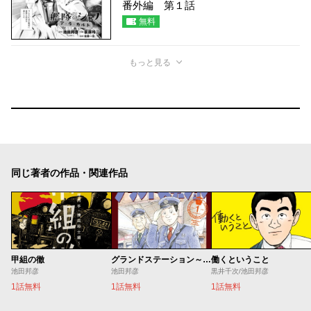
番外編 第１話
無料
もっと見る
同じ著者の作品・関連作品
甲組の徹
グランドステーション～上野駅鉄道公安室日常～
働くということ
池田邦彦
池田邦彦
黒井千次/池田邦彦
1話無料
1話無料
1話無料