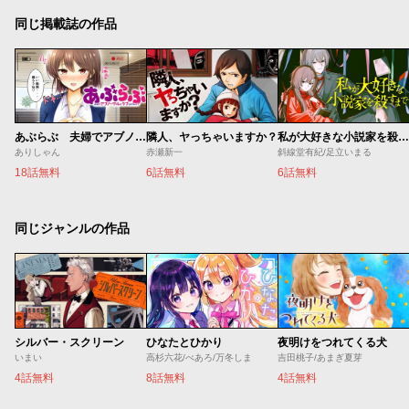
同じ掲載誌の作品
あぶらぶ 夫婦でアブノーマルなラブしませんか？
隣人、ヤっちゃいますか？
私が大好きな小説家を殺すまで
ありしゃん
赤瀬新一
斜線堂有紀/足立いまる
18話無料
6話無料
6話無料
同じジャンルの作品
シルバー・スクリーン
ひなたとひかり
夜明けをつれてくる犬
いまい
高杉六花/べあろ/万冬しま
吉田桃子/あまぎ夏芽
4話無料
8話無料
4話無料