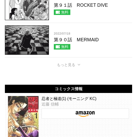
第９１話 ROCKET DIVE
無料
2022/07/18
第９０話 MERMAID
無料
もっと見る
コミックス情報
忍者と極道(1) (モーニング KC)
近藤 信輔