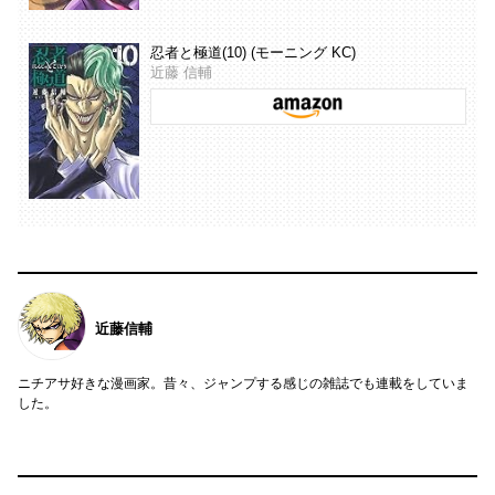
忍者と極道(10) (モーニング KC)
近藤 信輔
近藤信輔
ニチアサ好きな漫画家。昔々、ジャンプする感じの雑誌でも連載をしていま
した。