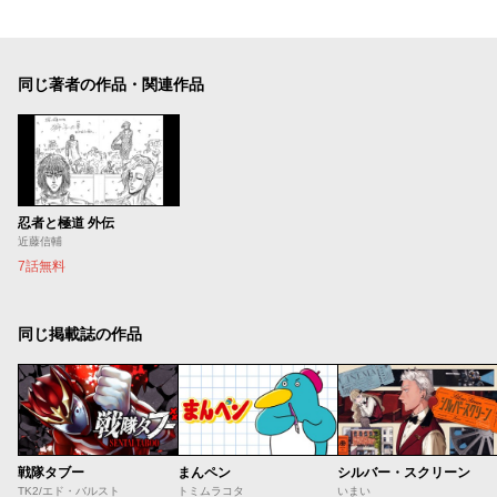
同じ著者の作品・関連作品
忍者と極道 外伝
近藤信輔
7話無料
同じ掲載誌の作品
戦隊タブー
まんペン
シルバー・スクリーン
TK2/エド・バルスト
トミムラコタ
いまい