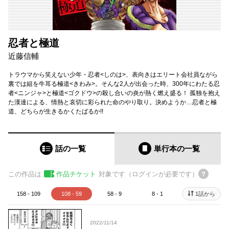
忍者と極道
近藤信輔
トラウマから笑えない少年・忍者<しのは>、表向きはエリート会社員ながら
裏では組を牛耳る極道<きわみ>。そんな2人が出会った時、300年にわたる忍
者<ニンジャ>と極道<ゴクドウ>の殺し合いの炎が熱く燃え盛る！ 孤独を抱え
た漢達による、情熱と哀切に彩られた命のやり取り。決めようか…忍者と極
道、どちらが生きるかくたばるか!!
話の一覧
単行本
の一覧
この作品は
作品チケット
対象です（ログインが必要です）
158 - 109
108 - 59
58 - 9
8 - 1
1話から
2022/11/14