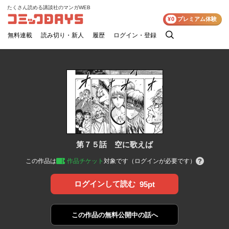
たくさん読める講談社のマンガWEB
コミックDAYS
¥0
プレミアム体験
無料連載
読み切り・新人
履歴
ログイン・登録
検
索
第７５話 空に歌えば
この作品は
作品チケット
対象です（ログインが必要です）
ログインして読む
95pt
この作品の
無料公開中の話へ