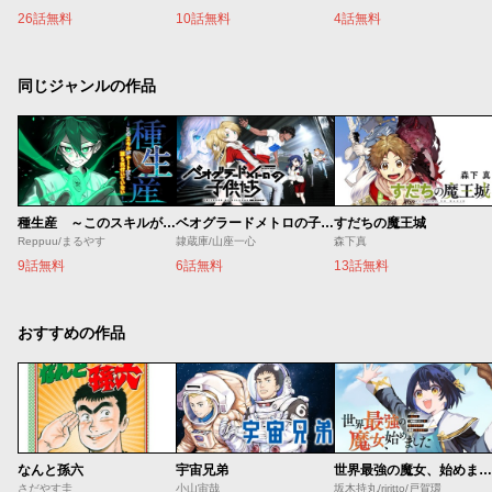
26話無料
10話無料
4話無料
同じジャンルの作品
種生産 ～このスキルがチートだとまだ誰も気付いていない～
ベオグラードメトロの子供たち
すだちの魔王城
Reppuu/まるやす
隷蔵庫/山座一心
森下真
9話無料
6話無料
13話無料
おすすめの作品
なんと孫六
宇宙兄弟
世界最強の魔女、始めました ～私だけ『攻略サイト』を見れる世界で自由に生きます～
さだやす圭
小山宙哉
坂木持丸/riritto/戸賀環