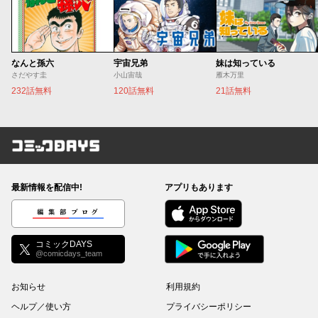
なんと孫六
宇宙兄弟
妹は知っている
さだやす圭
小山宙哉
雁木万里
232話無料
120話無料
21話無料
コミックDAYS
最新情報を配信中!
アプリもあります
編集部ブログ
コミックDAYS
@comicdays_team
お知らせ
利用規約
ヘルプ／使い方
プライバシーポリシー