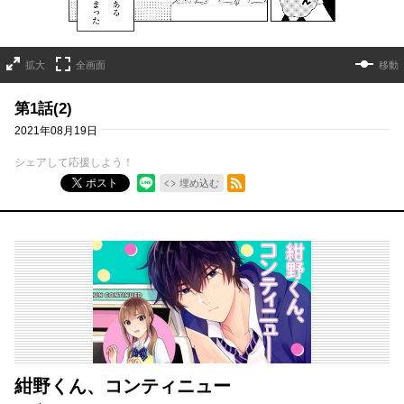
拡大
全画面
移動
第1話(2)
2021年08月19日
シェアして応援しよう！
RSSフィード
ポスト
埋め込む
紺野くん、コンティニュー