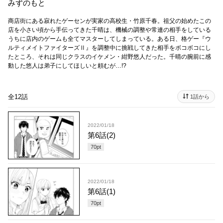
みずのもと
商店街にある寂れたゲーセンが実家の高校生・竹原千春。祖父の始めたこの
店を小さい頃から手伝ってきた千晴は、機械の調整や常連の相手をしている
うちに 店内のゲームも全てマスターしてしまっている。ある日、格ゲー『ウ
ルティメイトファイターズⅡ』を調整中に挑戦してきた相手をボコボコにし
たところ、それは同じクラスのイケメン・紺野悠人だった。 千晴の腕前に感
動した悠人は弟子にしてほしいと頼むが…!?
全12話
1話から
2022/01/18
第6話(2)
70
pt
2022/01/18
第6話(1)
70
pt