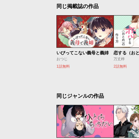
同じ掲載誌の作品
いびってこない義母と義姉
恋する（お
おつじ
万丈梓
1話無料
2話無料
同じジャンルの作品