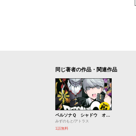
同じ著者の作品・関連作品
ペルソナＱ シャドウ オブ ザ ラビリンス Ｓｉｄｅ：Ｐ４
みずのもと/アトラス
1話無料