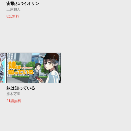
宙飛ぶバイオリン
三原和人
8話無料
妹は知っている
雁木万里
21話無料