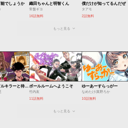
可能でしょうか
織田ちゃんと明智くん
僕だけが知ってるんだぜ
u
常盤ギヨ
タアモ
16話無料
2話無料
もっと見る
今夜もシリアルキラーと待ち合わせ
ボールルームへようこそ
ゆーあーすらっがー
児
竹内友
なめたけ/真野ろか
11話無料
10話無料
もっと見る