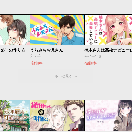
とめ）の作り方
うらみちお兄さん
久世岳
みいみつき
1話無料
3話無料
もっと見る