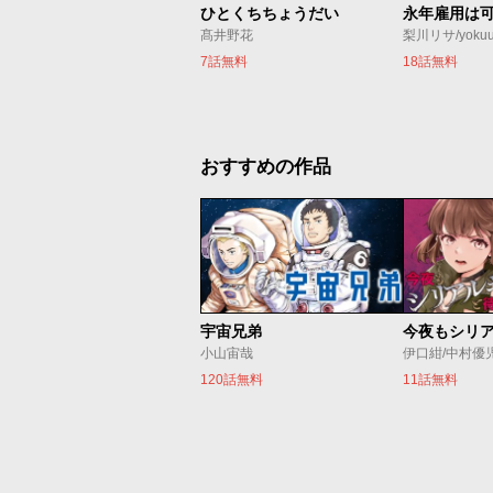
ひとくちちょうだい
永年雇用は
髙井野花
梨川リサ/yoku
7話無料
18話無料
おすすめの作品
宇宙兄弟
小山宙哉
伊口紺/中村優
120話無料
11話無料