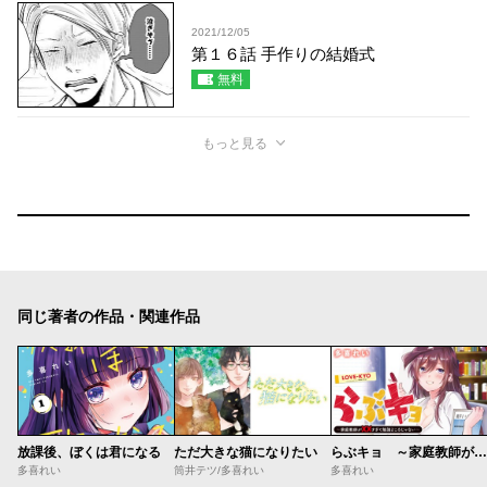
2021/12/05
第１６話 手作りの結婚式
無料
もっと見る
同じ著者の作品・関連作品
放課後、ぼくは君になる
ただ大きな猫になりたい
らぶキョ ～家庭教師が××すぎて勉強どころじゃない～
多喜れい
筒井テツ/多喜れい
多喜れい