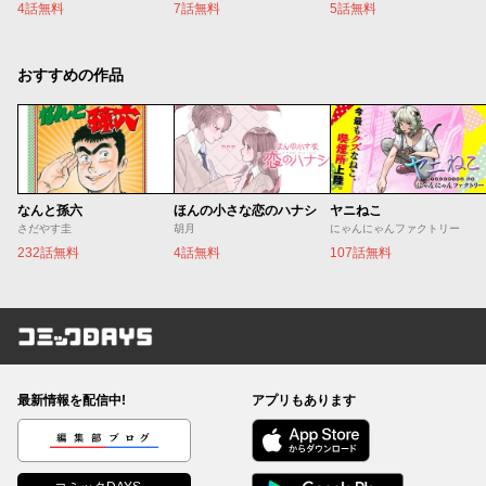
4話無料
7話無料
5話無料
おすすめの作品
なんと孫六
ほんの小さな恋のハナシ
ヤニねこ
さだやす圭
胡月
にゃんにゃんファクトリー
232話無料
4話無料
107話無料
コミックDAYS
最新情報を配信中!
アプリもあります
編集部ブログ