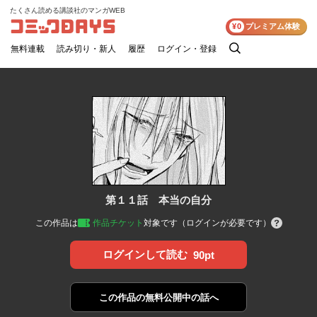
たくさん読める講談社のマンガWEB
コミックDAYS
¥0
プレミアム体験
無料連載
読み切り・新人
履歴
ログイン・登録
検
索
第１１話 本当の自分
この作品は
作品チケット
対象です（ログインが必要です）
ログインして読む
90pt
この作品の
無料公開中の話へ