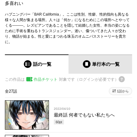
多喜れい
ハプニングバー「BAR California」。ここは性別、性癖、性的指向も異なる
様々な人間が集まる場所。人々は「何か」になるためにこの場所へとやって
くる―――。レズビアンであることを隠して結婚した女性、本当の姿になる
ために手術を重ねるトランスジェンダー。迷い、傷ついてきた人々が交わ
り、物語が始まる。性と愛にまつわる珠玉のオムニバスストーリーを貴方
に。
話の一覧
単行本
の一覧
この作品は
作品チケット
対象です（ログインが必要です）
全27話
1話から
2022/04/10
最終話 何者でもない私たちへ
60
pt