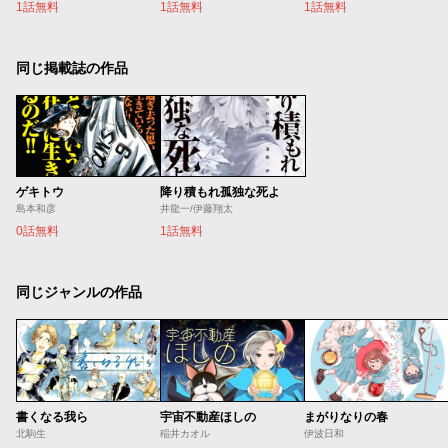
1話無料
1話無料
1話無料
同じ掲載誌の作品
ゲキトウ
降り積もれ孤独な死よ
島本和彦
井龍一/伊藤翔太
0話無料
1話無料
同じジャンルの作品
書くなる我ら
宇宙不動産ほしの
まがりなりの春
北駒生
稲井カオル
伊波日和