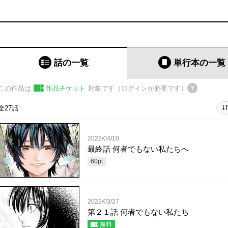
話の一覧
単行本
の一覧
この作品は
作品チケット
対象です（ログインが必要です）
全27話
2022/04/10
最終話 何者でもない私たちへ
60
pt
2022/03/27
第２１話 何者でもない私たち
無料