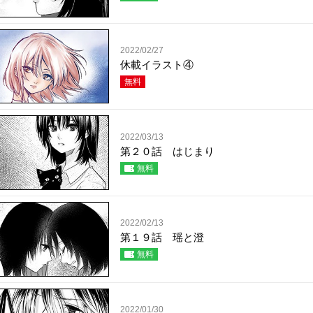
2022/02/27
休載イラスト④
無料
2022/03/13
第２０話 はじまり
無料
2022/02/13
第１９話 瑶と澄
無料
2022/01/30