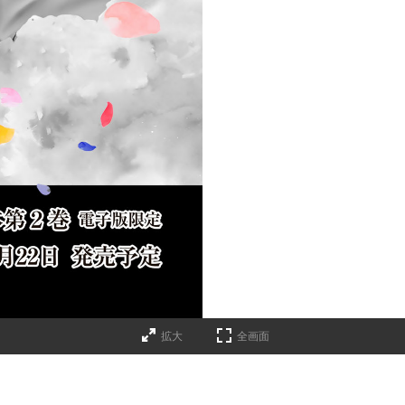
拡大
全画面