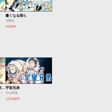
書くなる我ら
北駒生
4話無料
追放されたチート付与魔術師は気ままなセカンドライフを謳歌する。 ～俺は武器だけじゃなく、あらゆるものに『強化ポイント』を付与できるし、俺の意思でいつでも効果を解除できるけど、残った人たち大丈夫？～
宇宙兄弟
ｕｉ
小山宙哉
120話無料