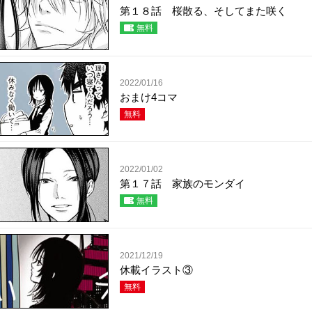
第１８話 桜散る、そしてまた咲く
無料
2022/01/16
おまけ4コマ
無料
2022/01/02
第１７話 家族のモンダイ
無料
2021/12/19
休載イラスト③
無料