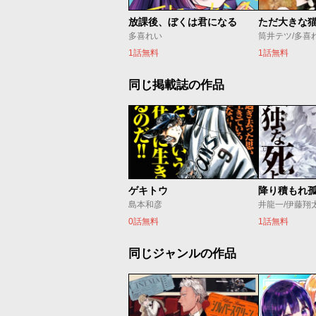
放課後、ぼくは君になる
ただ大きな
多喜れい
筒井テツ/多喜
1話無料
1話無料
同じ掲載誌の作品
ゲキトウ
降り積もれ
島本和彦
井龍一/伊藤翔
0話無料
1話無料
同じジャンルの作品