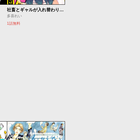
社畜とギャルが入れ替わりまして
多喜れい
1話無料