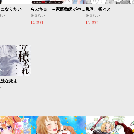
猫になりたい
らぶキョ ～家庭教師が××すぎて勉強どころじゃない～
私季、折々と
れい
多喜れい
多喜れい
1話無料
1話無料
孤独な死よ
太