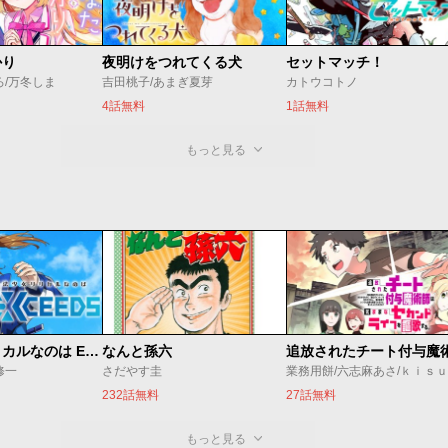
かり
夜明けをつれてくる犬
セットマッチ！
ろ/万冬しま
吉田桃子/あまぎ夏芽
カトウコトノ
4話無料
1話無料
もっと見る
魔法少女リリカルなのは EXCEEDS
なんと孫六
修一
さだやす圭
業務用餅/六志麻あさ/ｋｉｓ
232話無料
27話無料
もっと見る