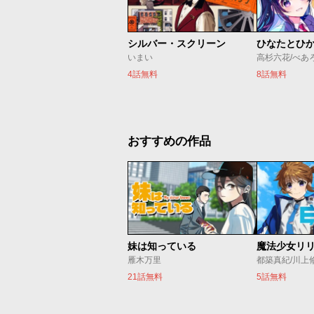
シルバー・スクリーン
ひなたとひ
いまい
高杉六花/べあ
4話無料
8話無料
おすすめの作品
妹は知っている
雁木万里
都築真紀/川上
21話無料
5話無料