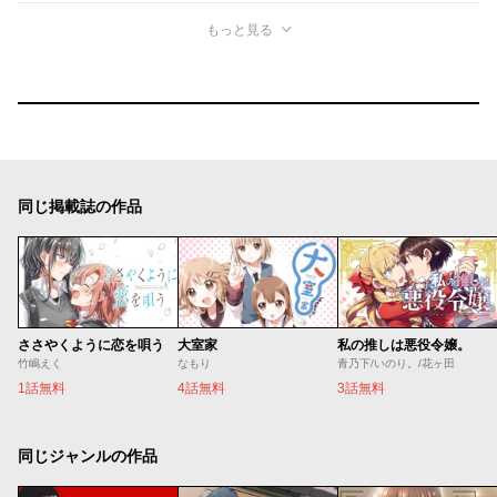
もっと見る
同じ掲載誌の作品
ささやくように恋を唄う
大室家
私の推しは悪役令嬢。
竹嶋えく
なもり
青乃下/いのり。/花ヶ田
1話無料
4話無料
3話無料
同じジャンルの作品