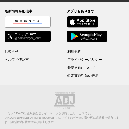
最新情報を配信中!
アプリもあります
編集部ブログ
コミックDAYS
@comicdays_team
お知らせ
利用規約
ヘルプ／使い方
プライバシーポリシー
外部送信について
特定商取引法の表示
コミックDAYSは正規版配信サイトマークを取得したサービスです。
©
KODANSHA Ltd.
All rights reserved. このサイトのデータの著作権は講談社が保有しま
す。無断複製転載放送等は禁止します。