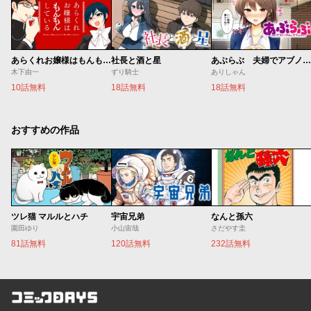
あらくれお嬢様はもんもんしている
社長と酒と星
あぶらぶ 夫婦でアブノーマルなラブしませんか？
木下由一
ずり騎士
ありしゃん
10話無料
18話無料
18話無料
おすすめの作品
ツレ猫 マルルとハチ
宇宙兄弟
なんと孫六
園田ゆり
小山宙哉
さだやす圭
81話無料
120話無料
232話無料
コミックDAYS