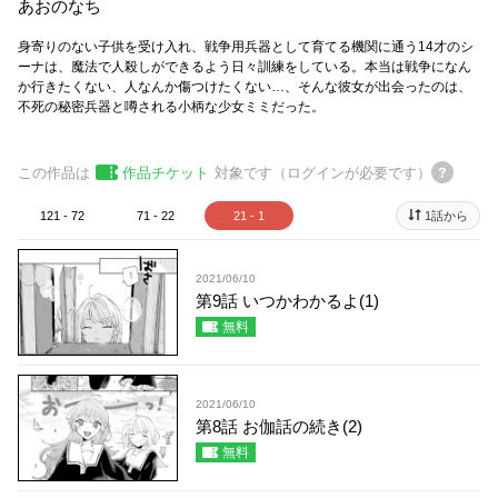
あおのなち
身寄りのない子供を受け入れ、戦争用兵器として育てる機関に通う14才のシ
ーナは、魔法で人殺しができるよう日々訓練をしている。本当は戦争になん
か行きたくない、人なんか傷つけたくない…、そんな彼女が出会ったのは、
不死の秘密兵器と噂される小柄な少女ミミだった。
この作品は
作品チケット
対象です（ログインが必要です）
121 - 72
71 - 22
21 - 1
1話から
2021/06/10
第9話 いつかわかるよ(1)
無料
2021/06/10
第8話 お伽話の続き(2)
無料