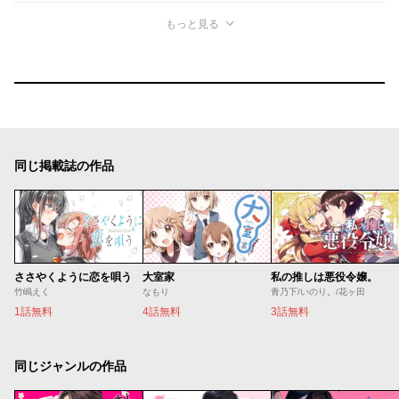
もっと見る
同じ掲載誌の作品
ささやくように恋を唄う
大室家
私の推しは悪役令嬢。
竹嶋えく
なもり
青乃下/いのり。/花ヶ田
1話無料
4話無料
3話無料
同じジャンルの作品