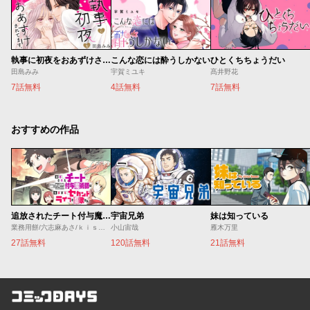
執事に初夜をおあずけされてます。
こんな恋には酔うしかない
ひとくちちょうだい
田島みみ
宇賀ミユキ
髙井野花
7話無料
4話無料
7話無料
おすすめの作品
追放されたチート付与魔術師は気ままなセカンドライフを謳歌する。 ～俺は武器だけじゃなく、あらゆるものに『強化ポイント』を付与できるし、俺の意思でいつでも効果を解除できるけど、残った人たち大丈夫？～
宇宙兄弟
妹は知っている
業務用餅/六志麻あさ/ｋｉｓｕｉ
小山宙哉
雁木万里
27話無料
120話無料
21話無料
コミックDAYS