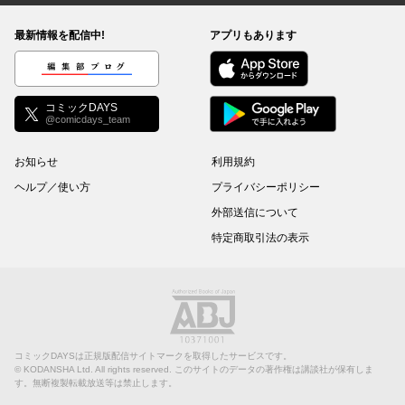
最新情報を配信中!
アプリもあります
編集部ブログ
コミックDAYS
@comicdays_team
お知らせ
利用規約
ヘルプ／使い方
プライバシーポリシー
外部送信について
特定商取引法の表示
コミックDAYSは正規版配信サイトマークを取得したサービスです。
©
KODANSHA Ltd.
All rights reserved. このサイトのデータの著作権は講談社が保有しま
す。無断複製転載放送等は禁止します。