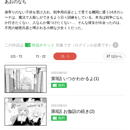
あおのなち
身寄りのない子供を受け入れ、戦争用兵器として育てる機関に通う14才のシ
ーナは、魔法で人殺しができるよう日々訓練をしている。本当は戦争になん
か行きたくない、人なんか傷つけたくない…、そんな彼女が出会ったのは、
不死の秘密兵器と噂される小柄な少女ミミだった。
この作品は
作品チケット
対象です（ログインが必要です）
121 - 72
71 - 22
21 - 1
1話から
2021/06/10
第9話 いつかわかるよ(1)
無料
2021/06/10
第8話 お伽話の続き(2)
無料