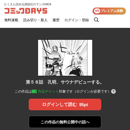
たくさん読める講談社のマンガWEB
コミックDAYS
¥0
プレミアム体験
無料連載
読み切り・新人
履歴
ログイン・登録
検
索
第５８話 孔明、サウナデビューする。
この作品は
作品チケット
対象です（ログインが必要です）
ログインして読む
95pt
この作品の
無料公開中の話へ