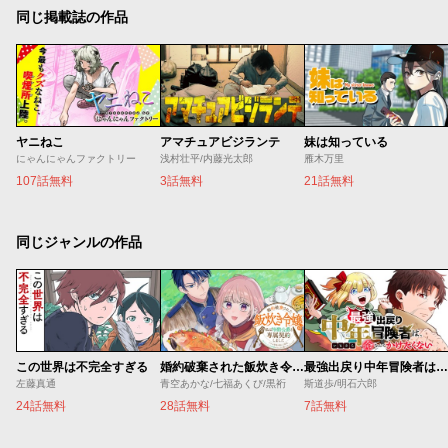
同じ掲載誌の作品
ヤニねこ
アマチュアビジランテ
妹は知っている
にゃんにゃんファクトリー
浅村壮平/内藤光太郎
雁木万里
107話無料
3話無料
21話無料
同じジャンルの作品
この世界は不完全すぎる
婚約破棄された飯炊き令嬢の私は冷酷公爵と専属契約しました～ですが胃袋を掴んだ結果、冷たかった公爵様がどんどん優しくなっています～
最強出戻り中年冒険者は、今さら命なんてかけたくない
左藤真通
青空あかな/七福あくび/黒裄
斯道歩/明石六郎
24話無料
28話無料
7話無料