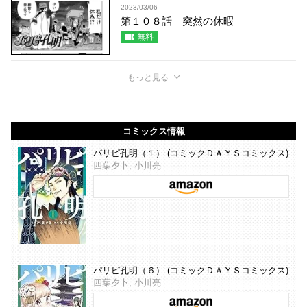
2023/03/06
第１０８話 突然の休暇
無料
もっと見る
コミックス情報
パリピ孔明（１） (コミックＤＡＹＳコミックス)
四葉夕卜, 小川亮
パリピ孔明（６） (コミックＤＡＹＳコミックス)
四葉夕卜, 小川亮