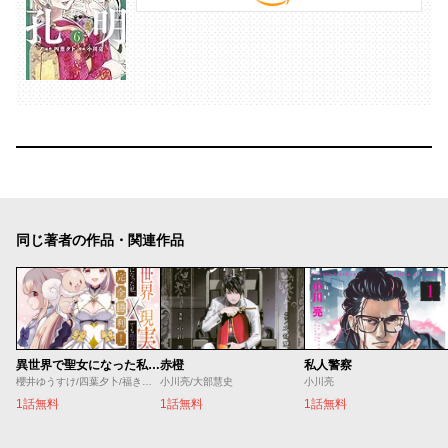
同じ著者の作品・関連作品
異世界で聖女になった私、現実世界でも聖女チートで完全勝利！
赤橙
私人警察
櫻井ゆうすけ/四葉夕卜/福きつね
小川亮/大部慧史
小川亮
1話無料
1話無料
1話無料