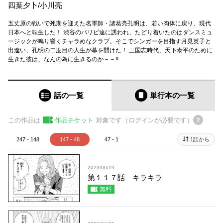
四葉夕卜
/
小川亮
五丈原の戦いで死期を迎えた名軍師・諸葛亮孔明は、若い肉体に戻り、現代
日本へと転生した！ 渋谷のパリピ達に誘われ、たどり着いたのはダンスミュ
ージックが鳴り響くチャラめなクラブ。そこでシンガーを目指す月見英子と
出逢い、孔明の二度目の人生が幕を開けた！ 三国志時代、天下泰平のために
生きた彼は、なんの為に生きるのか－－!!
話の一覧
単行本
の一覧
この作品は
作品チケット
対象です（ログインが必要です）
247 - 148
147 - 48
47 - 1
1話から
2023/06/19
第１１７話 キラキラ
無料