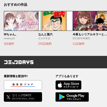
おすすめの作品
Wちゃん。
なんと孫六
今夜もシリアルキラーと待ち合わせ
terakoya3
さだやす圭
伊口紺/中村優児
4話無料
232話無料
11話無料
コミックDAYS
最新情報を配信中!
アプリもあります
編集部ブログ
コミックDAYS
@comicdays_team