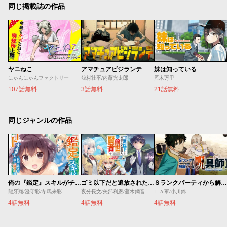
同じ掲載誌の作品
ヤニねこ
アマチュアビジランテ
妹は知っている
にゃんにゃんファクトリー
浅村壮平/内藤光太郎
雁木万里
107話無料
3話無料
21話無料
同じジャンルの作品
俺の『鑑定』スキルがチートすぎて
ゴミ以下だと追放された使用人、実は前世賢者です ～史上最強の賢者、世界最高峰の学園に通う～
Ｓランクパーティから解雇された【呪具師】～『呪いのアイテム』しか作れませんが、その性能はアーティファクト級なり……！～
龍牙翔/澄守彩/冬馬来彩
夜分長文/矢部利恩/蔓木鋼音
ＬＡ軍/小川錦
4話無料
4話無料
4話無料