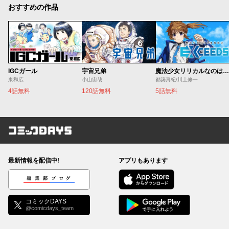
おすすめの作品
IGCガール
宇宙兄弟
魔法少女リリカルなのは EXCEEDS
東和広
小山宙哉
都築真紀/川上修一
4話無料
120話無料
5話無料
コミックDAYS
最新情報を配信中!
アプリもあります
編集部ブログ
コミックDAYS
@comicdays_team