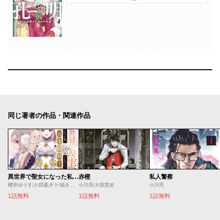
同じ著者の作品・関連作品
異世界で聖女になった私、現実世界でも聖女チートで完全勝利！
赤橙
私人警察
櫻井ゆうすけ/四葉夕卜/福きつね
小川亮/大部慧史
小川亮
1話無料
1話無料
1話無料