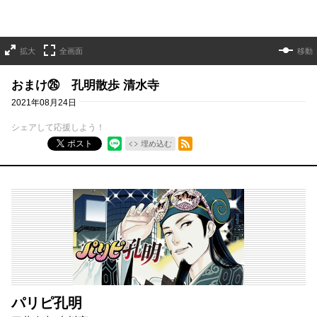
拡大
全画面
移動
おまけ㉖ 孔明散歩 清水寺
2021年08月24日
シェアして応援しよう！
RSSフィード
ポスト
埋め込む
パリピ孔明