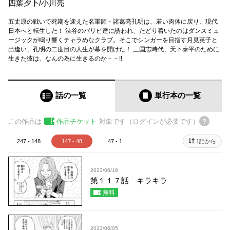
四葉夕卜
/
小川亮
五丈原の戦いで死期を迎えた名軍師・諸葛亮孔明は、若い肉体に戻り、現代
日本へと転生した！ 渋谷のパリピ達に誘われ、たどり着いたのはダンスミュ
ージックが鳴り響くチャラめなクラブ。そこでシンガーを目指す月見英子と
出逢い、孔明の二度目の人生が幕を開けた！ 三国志時代、天下泰平のために
生きた彼は、なんの為に生きるのか－－!!
話の一覧
単行本
の一覧
この作品は
作品チケット
対象です（ログインが必要です）
247 - 148
147 - 48
47 - 1
1話から
2023/06/19
第１１７話 キラキラ
無料
2023/06/05