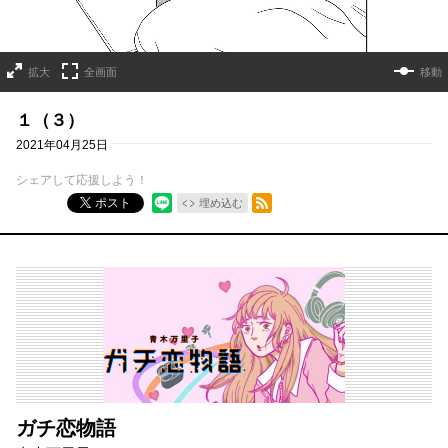
拡大
全画面
移動
１（３）
2021年04月25日
シェアして応援しよう！
RSSフィード
ポスト
埋め込む
ガチ恋物語