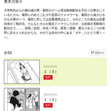
青木万里子
大学時代からの腐れ縁の男・菊田のゲーム実況動画配信を手伝う仕事をして
いるヒカル。菊田にのめりこむガチ恋系のフォロワーを、菊田から遠ざける
のも仕事の一つ。菊田に対しては恋愛感情はなく、それどころか最近は恋愛
自体がご無沙汰。そんなヒカルが最近ドハマりしたのが、お絵描き系動画の
配信主で……。現実／妄想、存在／不在、真実／虚構、重なり合う二つの世
界に足をとられながらも、やがては自分の中にある「ガチ」にたどり着く―
―。
全3話
1話から
2021/04/25
１（３）
無料
2021/04/25
１（２）
無料