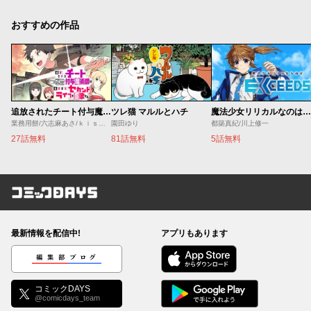
おすすめの作品
追放されたチート付与魔術師は気ままなセカンドライフを謳歌する。 ～俺は武器だけじゃなく、あらゆるものに『強化ポイント』を付与できるし、俺の意思でいつでも効果を解除できるけど、残った人たち大丈夫？～
ツレ猫 マルルとハチ
魔法少女リリカルなのは EXCEEDS
業務用餅/六志麻あさ/ｋｉｓｕｉ
園田ゆり
都築真紀/川上修一
27話無料
81話無料
5話無料
コミックDAYS
最新情報を配信中!
アプリもあります
編集部ブログ
コミックDAYS
@comicdays_team