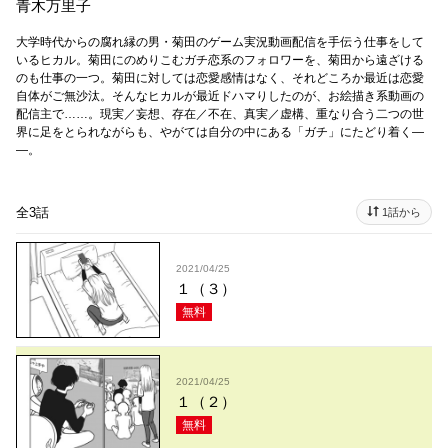
青木万里子
大学時代からの腐れ縁の男・菊田のゲーム実況動画配信を手伝う仕事をして
いるヒカル。菊田にのめりこむガチ恋系のフォロワーを、菊田から遠ざける
のも仕事の一つ。菊田に対しては恋愛感情はなく、それどころか最近は恋愛
自体がご無沙汰。そんなヒカルが最近ドハマりしたのが、お絵描き系動画の
配信主で……。現実／妄想、存在／不在、真実／虚構、重なり合う二つの世
界に足をとられながらも、やがては自分の中にある「ガチ」にたどり着く―
―。
全3話
1話から
2021/04/25
１（３）
無料
2021/04/25
１（２）
無料