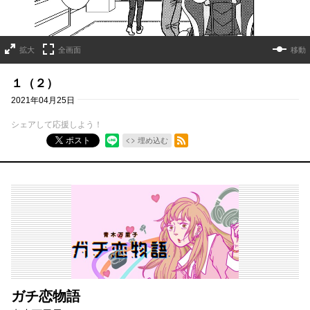
拡大
全画面
移動
１（２）
2021年04月25日
シェアして応援しよう！
RSSフィード
ポスト
埋め込む
ガチ恋物語