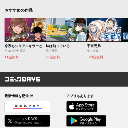
おすすめの作品
今夜もシリアルキラーと待ち合わせ
妹は知っている
宇宙兄弟
伊口紺/中村優児
雁木万里
小山宙哉
11話無料
21話無料
120話無料
コミックDAYS
最新情報を配信中!
アプリもあります
編集部ブログ
コミックDAYS
@comicdays_team