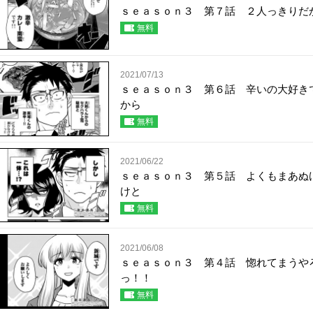
ｓｅａｓｏｎ３ 第７話 ２人っきりだ
無料
2021/07/13
ｓｅａｓｏｎ３ 第６話 辛いの大好き
から
無料
2021/06/22
ｓｅａｓｏｎ３ 第５話 よくもまあぬ
けと
無料
2021/06/08
ｓｅａｓｏｎ３ 第４話 惚れてまうや
っ！！
無料