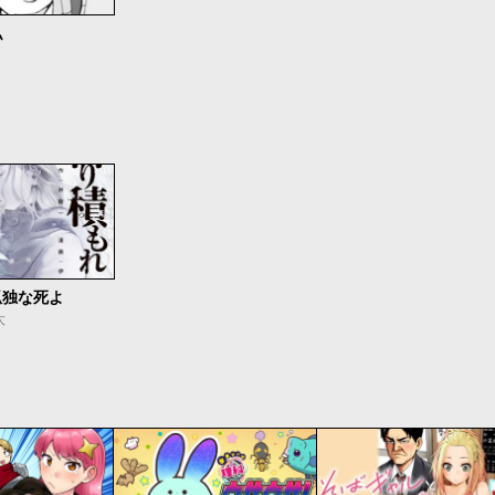
私
孤独な死よ
太