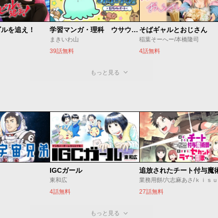
ビルを追え！
学習マンガ・理科 ウサウサ！
そばギャルとおじさん
まきいわ山
稲葉そーへー/本橋隆司
39話無料
4話無料
もっと見る
IGCガール
東和広
業務用餅/六志麻あさ/ｋｉｓ
4話無料
27話無料
もっと見る