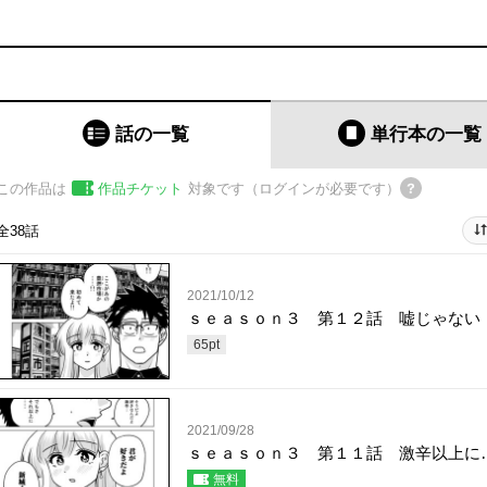
話の一覧
単行本
の一覧
この作品は
作品チケット
対象です（ログインが必要です）
全38話
2021/10/12
ｓｅａｓｏｎ３ 第１２話 嘘じゃない
65
pt
2021/09/28
ｓｅａｓｏｎ３ 第１１話 激辛以上に
無料