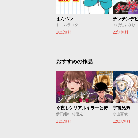
まんペン
チンチンデ
トミムラコタ
くぼたふみお
10話無料
22話無料
おすすめの作品
今夜もシリアルキラーと待ち合わせ
宇宙兄弟
伊口紺/中村優児
小山宙哉
11話無料
120話無料