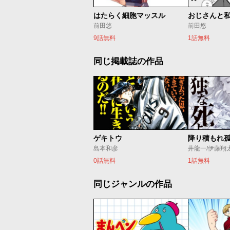
はたらく細胞マッスル
おじさんと
前田悠
前田悠
9話無料
1話無料
同じ掲載誌の作品
ゲキトウ
降り積もれ
島本和彦
井龍一/伊藤翔
0話無料
1話無料
同じジャンルの作品