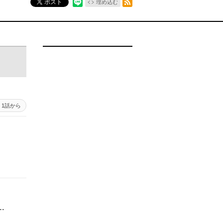
ポスト
埋め込む
1話から
…