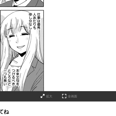
拡大
全画面
てね