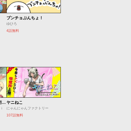
ブンチョぶんちょ！
ゆひろ
4話無料
追放されたチート付与魔術師は気ままなセカンドライフを謳歌する。 ～俺は武器だけじゃなく、あらゆるものに『強化ポイント』を付与できるし、俺の意思でいつでも効果を解除できるけど、残った人たち大丈夫？～
ヤニねこ
ｕｉ
にゃんにゃんファクトリー
107話無料