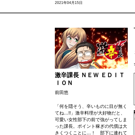
2021年04月15日
激辛課長 ＮＥＷ ＥＤＩＴ
ＩＯＮ
前田悠
「何を隠そう、辛いものに目が無く
てね…!!」激辛料理が大好物だと、
可愛い女性部下の前で強がってしま
った課長。ポイント稼ぎの代償は大
きくつくことに…！ 部下に連れて