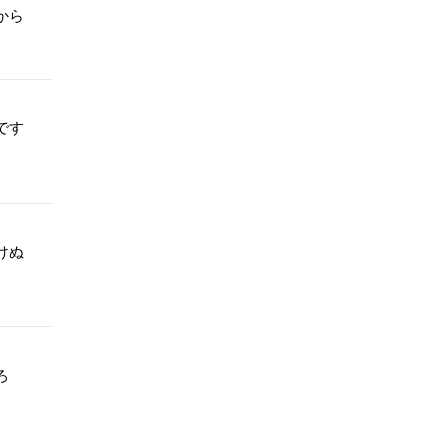
から
です
けぬ
ろ