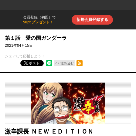
会員登録（初回）で
新規会員登録する
50pt プレゼント！
第１話 愛の国ガンダーラ
2021年04月15日
シェアして応援しよう！
RSSフィード
ポスト
埋め込む
激辛課長 ＮＥＷ ＥＤＩＴＩＯＮ