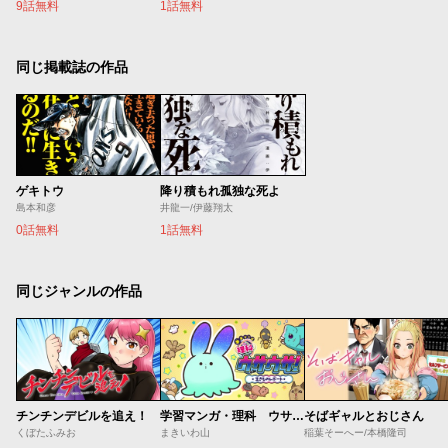
9話無料
1話無料
同じ掲載誌の作品
ゲキトウ
降り積もれ孤独な死よ
島本和彦
井龍一/伊藤翔太
0話無料
1話無料
同じジャンルの作品
チンチンデビルを追え！
学習マンガ・理科 ウサウサ！
そばギャルとおじさん
くぼたふみお
まきいわ山
稲葉そーへー/本橋隆司