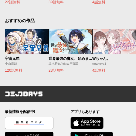
22話無料
39話無料
4話無料
おすすめの作品
宇宙兄弟
世界最強の魔女、始めました ～私だけ『攻略サイト』を見れる世界で自由に生きます～
Wちゃん。
小山宙哉
坂木持丸/riritto/戸賀環
terakoya3
120話無料
23話無料
4話無料
コミックDAYS
最新情報を配信中!
アプリもあります
編集部ブログ